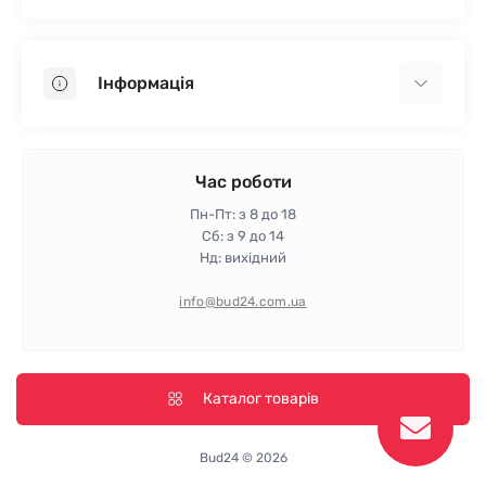
Гіпсокартон
OSB
Інформація
Пінопласт
Пінополістирол
Доставка
Мінеральна вата
Оплата
Час роботи
Клей для плитки
Контакти
Пн-Пт: з 8 до 18
Гарантія та повернення
Сб: з 9 до 14
Нд: вихідний
Політика конфіденційності
Про магазин
info@bud24.com.ua
Відгуки
Карта сайту
Виробники
Каталог товарів
Bud24 © 2026