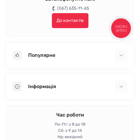
(067) 635-11-65
До контактів
КНОПКА
ЗВ'ЯЗКУ
Популярне
Гіпсокартон
OSB
Інформація
Пінопласт
Пінополістирол
Доставка
Мінеральна вата
Оплата
Час роботи
Клей для плитки
Контакти
Пн-Пт: з 8 до 18
Гарантія та повернення
Сб: з 9 до 14
Нд: вихідний
Політика конфіденційності