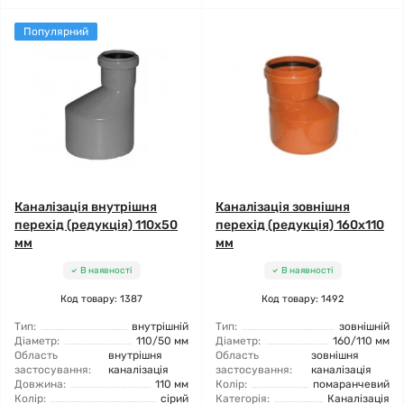
Популярний
Каналізація внутрішня
Каналізація зовнішня
перехід (редукція) 110x50
перехід (редукція) 160x110
мм
мм
В наявності
В наявності
Код товару: 1387
Код товару: 1492
Тип:
внутрішній
Тип:
зовнішній
Діаметр:
110/50 мм
Діаметр:
160/110 мм
Область
внутрішня
Область
зовнішня
застосування:
каналізація
застосування:
каналізація
Довжина:
110 мм
Колір:
помаранчевий
Колір:
сірий
Категорія:
Каналізація