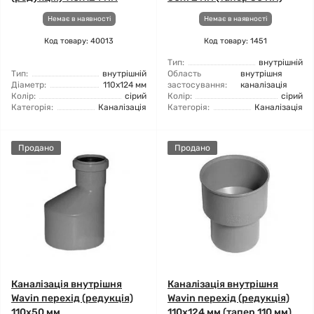
Немає в наявності
Немає в наявності
Код товару: 40013
Код товару: 1451
Тип:
внутрішній
Тип:
внутрішній
Область
внутрішня
Діаметр:
110x124 мм
застосування:
каналізація
Колір:
сірий
Колір:
сірий
Категорія:
Каналізація
Категорія:
Каналізація
Продано
Продано
Каналізація внутрішня
Каналізація внутрішня
Wavin перехід (редукція)
Wavin перехід (редукція)
110x50 мм
110x124 мм (тапер 110 мм)