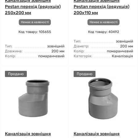
Каналізація зовнішня
Каналізація зовнішня
Pestan перехід (редукція)
Pestan перехід (редукція)
250x200 мм
200x110 мм
Немає в наявності
Немає в наявності
Код товару: 105655
Код товару: 40492
Тип:
зовнішній
Тип:
зовнішній
Діаметр:
200 мм
Довжина:
200 мм
Колір:
помаранчевий
Колір:
помаранчевий
Категорія:
Каналізація
Продано
Продано
Каналізація зовнішня
Каналізація зовнішня