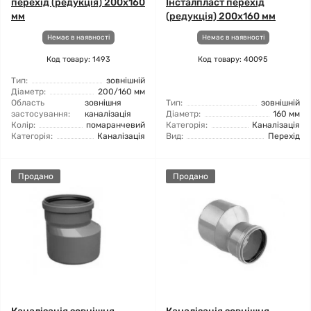
перехід (редукція) 200x160
Інсталпласт перехід
мм
(редукція) 200x160 мм
Немає в наявності
Немає в наявності
Код товару: 1493
Код товару: 40095
Тип:
зовнішній
Діаметр:
200/160 мм
Область
зовнішня
Тип:
зовнішній
застосування:
каналізація
Діаметр:
160 мм
Колір:
помаранчевий
Категорія:
Каналізація
Категорія:
Каналізація
Вид:
Перехід
Продано
Продано