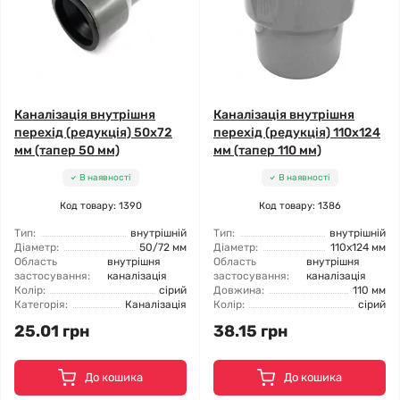
Каналізація внутрішня
Каналізація внутрішня
перехід (редукція) 50x72
перехід (редукція) 110x124
мм (тапер 50 мм)
мм (тапер 110 мм)
В наявності
В наявності
Код товару: 1390
Код товару: 1386
Тип:
внутрішній
Тип:
внутрішній
Діаметр:
50/72 мм
Діаметр:
110x124 мм
Область
внутрішня
Область
внутрішня
застосування:
каналізація
застосування:
каналізація
Колір:
сірий
Довжина:
110 мм
Категорія:
Каналізація
Колір:
сірий
25.01 грн
38.15 грн
До кошика
До кошика