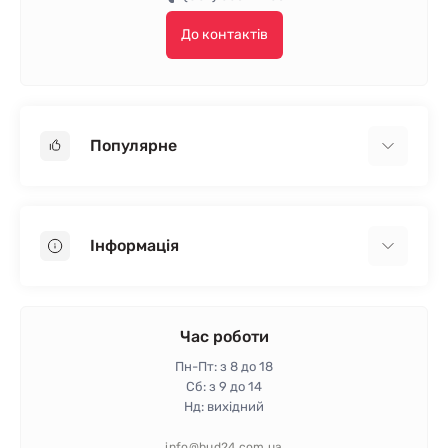
До контактів
Популярне
Гіпсокартон
OSB
Інформація
Пінопласт
Пінополістирол
Доставка
Мінеральна вата
Оплата
Час роботи
Клей для плитки
Контакти
Пн-Пт: з 8 до 18
Гарантія та повернення
Сб: з 9 до 14
Нд: вихідний
Політика конфіденційності
Про магазин
info@bud24.com.ua