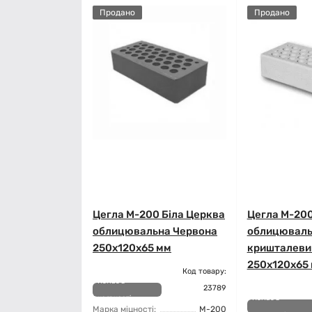
Продано
Продано
Цегла М-200 Біла Церква
Цегла М-200
облицювальна Червона
облицюваль
250х120х65 мм
кришталеви
250х120х65
Код товару:
Немає в
23789
наявності
Немає в
Марка міцності:
М-200