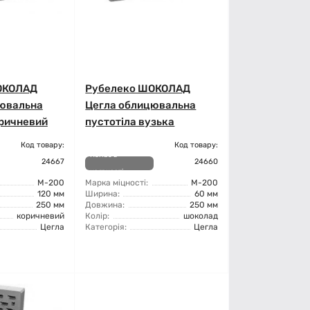
ОКОЛАД
Рубелеко ШОКОЛАД
ювальна
Цегла облицювальна
оричневий
пустотіла вузька
Код товару:
Код товару:
Немає в
24667
24660
наявності
М-200
Марка міцності:
М-200
120 мм
Ширина:
60 мм
250 мм
Довжина:
250 мм
коричневий
Колір:
шоколад
Цегла
Категорія:
Цегла