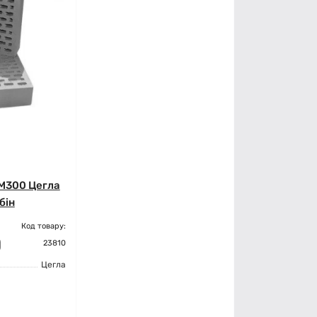
 М300 Цегла
бін
Код товару:
23810
Цегла