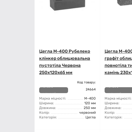
Цегла М-400 Рубелеко
Цегла М-40
клінкер облицювальна
графіт обл
пустотіла Червона
повнотіла т
250x120x65 мм
камінь 230x
Код товару:
Немає в
Немає в
24664
наявності
наявності
Марка міцності:
М-400
Марка міцності:
Ширина:
120 мм
Ширина:
Довжина:
250 мм
Довжина:
Колір:
червоний
Колір:
Категорія:
Цегла
Категорія: