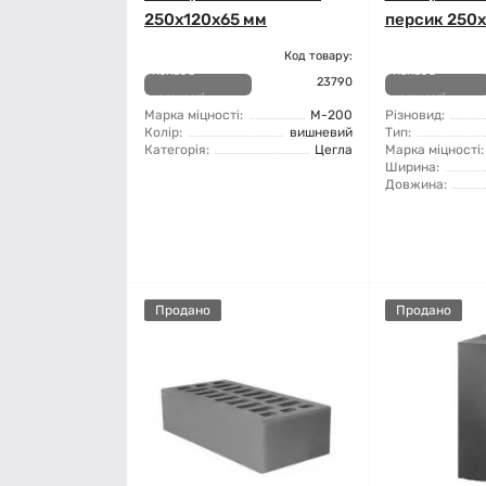
250х120х65 мм
персик 250
Код товару:
Немає в
Немає в
23790
наявності
наявності
Марка міцності:
М-200
Різновид:
Колір:
вишневий
Тип:
Категорія:
Цегла
Марка міцності:
Ширина:
Довжина:
Продано
Продано