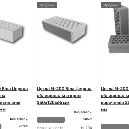
Продано
Продано
 Біла Церква
Цегла М-200 Біла Церква
Цегла М-200
на
облицювальна крем
облицюваль
й меланж
250х120х65 мм
коричнева 2
 мм
мм
Код товару:
Немає в
Код товару:
74069
наявності
Немає в
23788
Марка міцності:
М-200