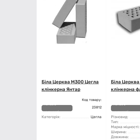
Біла Церква М300 Цегла
Біла Церква
клінкерна Янтар
клінкерна ф
Код товару:
Немає в
Немає в
23812
наявності
наявності
Категорія:
Цегла
Різновид:
Тип:
Марка міцності:
Ширина:
Довжина: