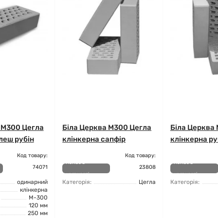
 М300 Цегла
Біла Церква М300 Цегла
Біла Церква
леш рубін
клінкерна сапфір
клінкерна ру
Код товару:
Код товару:
Немає в
Немає в
74071
23808
наявності
наявності
одинарний
Категорія:
Цегла
Категорія:
клінкерна
М-300
120 мм
250 мм