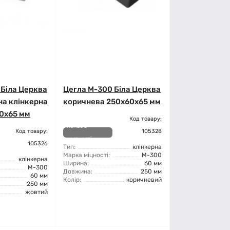
 Біла Церква
Цегла М-300 Біла Церква
а клінкерна
коричнева 250x60x65 мм
0x65 мм
Код товару:
Немає в
Код товару:
105328
наявності
105326
Тип:
клінкерна
Марка міцності:
М-300
клінкерна
Ширина:
60 мм
М-300
Довжина:
250 мм
60 мм
Колір:
коричневий
250 мм
жовтий