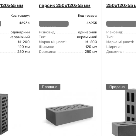
х120х65 мм
персик 250х120х65 мм
250х120х65 
Код товару:
Код товару:
Немає в
Немає в
46934
46935
наявності
наявності
одинарний
Різновид:
одинарний
Різновид:
керамічний
Тип:
керамічний
Тип:
М-200
Марка міцності:
М-200
Марка міцності:
120 мм
Ширина:
120 мм
Ширина:
250 мм
Довжина:
250 мм
Довжина:
Продано
Продано