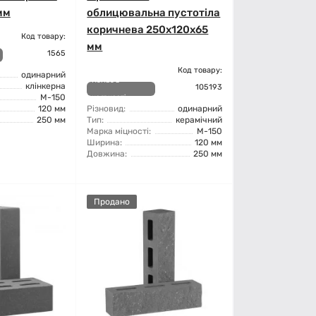
мм
облицювальна пустотіла
коричнева 250х120х65
Код товару:
мм
1565
Код товару:
одинарний
Немає в
клінкерна
105193
М-150
наявності
120 мм
Різновид:
одинарний
250 мм
Тип:
керамічний
Марка міцності:
М-150
Ширина:
120 мм
Довжина:
250 мм
Продано