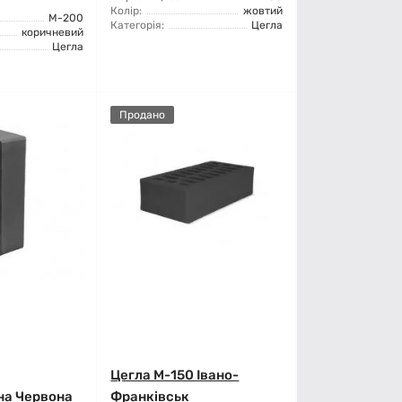
Колір:
жовтий
М-200
Категорія:
Цегла
коричневий
Цегла
Продано
Цегла М-150 Івано-
на Червона
Франківськ