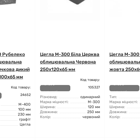
0 Рубелеко
Цегла М-300 Біла Церква
Цегла М-300
ицювальна
облицювальна Червона
облицювальн
ичкова дикий
250х120х65 мм
жовта 250x6
100x65 мм
Код товару:
Немає в
Немає в
Код товару:
105327
наявності
наявності
24652
Різновид:
одинарний
Тип:
Марка міцності:
М-300
Марка міцності:
М-400
Ширина:
120 мм
Ширина:
100 мм
Довжина:
250 мм
Довжина:
230 мм
Колір:
червоний
Колір:
графіт
Цегла