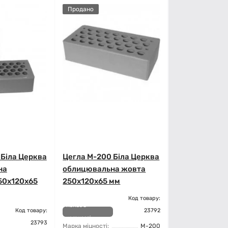
Продано
 Біла Церква
Цегла М-200 Біла Церква
на
облицювальна жовта
50х120х65
250х120х65 мм
Код товару:
Немає в
Код товару:
23792
наявності
23793
Марка міцності:
М-200