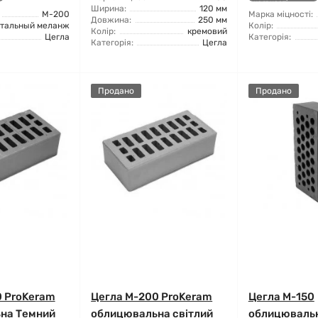
наявності
Ширина:
120 мм
М-200
Марка міцності:
Довжина:
250 мм
стальный меланж
Колір:
Колір:
кремовий
Цегла
Категорія:
Категорія:
Цегла
Продано
Продано
0 ProKeram
Цегла М-200 ProKeram
Цегла М-150
на Темний
облицювальна світлий
облицюваль