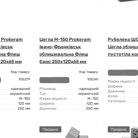
 Prokeram
Цегла М-150 Prokeram
Рубелеко Ш
івськ
Івано-Франківськ
Цегла облиц
на Флеш
облицювальна Флеш
пустотіла к
120х65 мм
Євро 250х120х65 мм
Немає в
Код товару:
Код товару:
Немає в
наявності
105279
105241
Марка міцності:
наявності
Ширина:
одинарний
Різновид:
одинарний
Довжина:
керамічний
Тип:
керамічний
Колір:
М-150
Марка міцності:
М-150
Категорія:
120 мм
Ширина:
120 мм
250 мм
Довжина:
250 мм
Продано
Продано