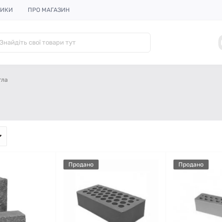
НИКИ
ПРО МАГАЗИН
гла
Продано
Продано