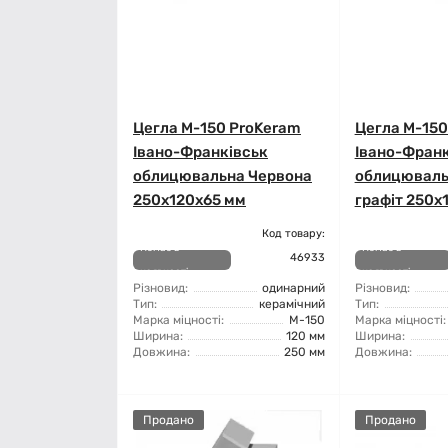
Цегла М-150 ProKeram
Цегла М-150
Івано-Франківськ
Івано-Франк
облицювальна Червона
облицюваль
250х120х65 мм
графіт 250х
Код товару:
Немає в
Немає в
46933
наявності
наявності
Різновид:
одинарний
Різновид:
Тип:
керамічний
Тип:
Марка міцності:
М-150
Марка міцності:
Ширина:
120 мм
Ширина:
Довжина:
250 мм
Довжина:
Продано
Продано