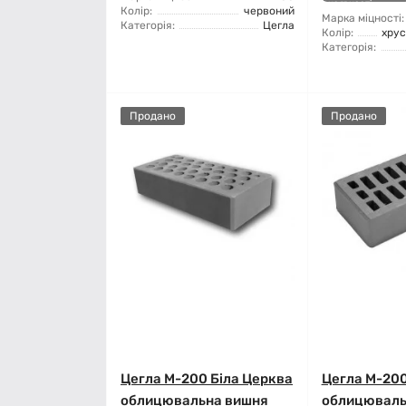
наявності
Колір:
червоний
Марка міцності:
Категорія:
Цегла
Колір:
хру
Категорія:
Продано
Продано
Цегла М-200 Біла Церква
Цегла М-20
облицювальна вишня
облицюваль