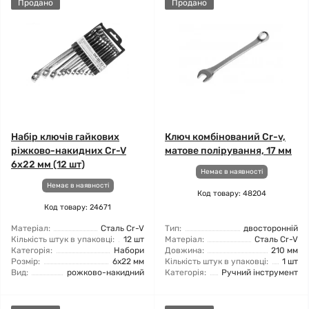
Продано
Продано
Набір ключів гайкових
Ключ комбінований Cr-v,
ріжково-накидних Cr-V
матове полірування, 17 мм
6x22 мм (12 шт)
Немає в наявності
Немає в наявності
Код товару: 48204
Код товару: 24671
Матеріал:
Сталь Cr-V
Тип:
двосторонній
Кількість штук в упаковці:
12 шт
Матеріал:
Сталь Cr-V
Категорія:
Набори
Довжина:
210 мм
Розмір:
6x22 мм
Кількість штук в упаковці:
1 шт
Вид:
рожково-накидний
Категорія:
Ручний інструмент