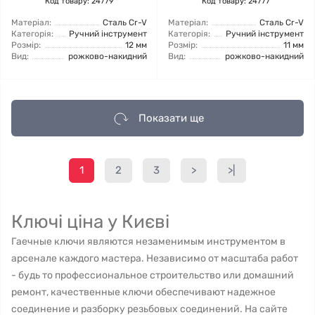
Код товару: 24779
Код товару: 24777
Матеріал:
Сталь Cr-V
Матеріал:
Сталь Cr-V
Категорія:
Ручний інструмент
Категорія:
Ручний інструмент
Розмір:
12 мм
Розмір:
11 мм
Вид:
рожково-накидний
Вид:
рожково-накидний
Показати ще
1
2
3
>
>|
Ключі ціна у Києві
Гаечные ключи являются незаменимым инструментом в
арсенале каждого мастера. Независимо от масштаба работ
- будь то профессиональное строительство или домашний
ремонт, качественные ключи обеспечивают надежное
соединение и разборку резьбовых соединений. На сайте