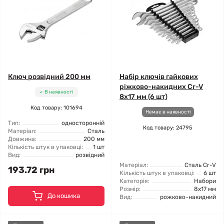
Ключ розвідний 200 мм
Набір ключів гайкових
ріжково-накидних Cr-V
В наявності
8x17 мм (6 шт)
Код товару: 101694
Немає в наявності
Тип:
односторонній
Код товару: 24795
Матеріал:
Сталь
Довжина:
200 мм
Кількість штук в упаковці:
1 шт
Вид:
розвідний
Матеріал:
Сталь Cr-V
193.72 грн
Кількість штук в упаковці:
6 шт
Категорія:
Набори
Розмір:
8x17 мм
До кошика
Вид:
рожково-накидний