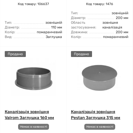
Код товару: 106637
Код товару: 1476
Тип:
зовнішній
Діаметр:
200 мм
Тип:
зовнішній
Область
зовнішня
Діаметр:
110 мм
застосування:
каналізація
Колір:
помаранчевий
Довжина:
200 мм
Вид:
Заглушка
Колір:
помаранчевий
Продано
Продано
Каналізація зовнішня
Каналізація зовнішня
Valrom Заглушка 160 мм
Pestan Заглушка 315 мм
Немає в наявності
Немає в наявності