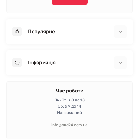
Популярне
Гіпсокартон
OSB
Інформація
Пінопласт
Пінополістирол
Доставка
Мінеральна вата
Оплата
Час роботи
Клей для плитки
Контакти
Пн-Пт: з 8 до 18
Гарантія та повернення
Сб: з 9 до 14
Нд: вихідний
Політика конфіденційності
Про магазин
info@bud24.com.ua
Відгуки