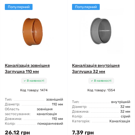
Популярний
Популярний
Каналізація зовнішня
Каналізація внутрішня
Заглушка 110 мм
Заглушка 32 мм
В наявності
В наявності
Код товару: 1474
Код товару: 1354
Тип:
зовнішній
Тип:
внутрішній
Діаметр:
110 мм
Діаметр:
32 мм
Область
зовнішня
Довжина:
32 мм
застосування:
каналізація
Колір:
сірий
Довжина:
110 мм
Категорія:
Каналізація
Колір:
помаранчевий
26.12 грн
7.39 грн