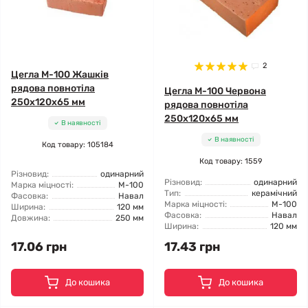
2
Цегла М-100 Жашків
рядова повнотіла
Цегла М-100 Червона
250х120х65 мм
рядова повнотіла
250х120х65 мм
В наявності
В наявності
Код товару: 105184
Код товару: 1559
Різновид:
одинарний
Різновид:
одинарний
Марка міцності:
М-100
Тип:
керамічний
Фасовка:
Навал
Марка міцності:
М-100
Ширина:
120 мм
Фасовка:
Навал
Довжина:
250 мм
Ширина:
120 мм
17.06 грн
17.43 грн
До кошика
До кошика