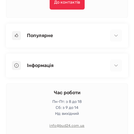
До контактів
Популярне
Гіпсокартон
OSB
Інформація
Пінопласт
Пінополістирол
Доставка
Мінеральна вата
Оплата
Час роботи
Клей для плитки
Контакти
Пн-Пт: з 8 до 18
Гарантія та повернення
Сб: з 9 до 14
Нд: вихідний
Політика конфіденційності
Про магазин
info@bud24.com.ua
Відгуки