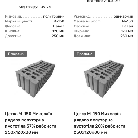
Код товару: 105280
Код товару: 105194
Різновид:
полуторний
Різновид:
одинарний
Марка міцності:
М-150
Марка міцності:
М-150
Фасовка:
Навал
Фасовка:
Навал
Ширина:
120 мм
Ширина:
120 мм
Довжина:
250 мм
Довжина:
250 мм
Продано
Продано
Цегла М-150 Миколаїв
Цегла М-150 Миколаїв
рядова полуторна
рядова полуторна
пустотіла 37% ребриста
пустотіла 20% ребриста
250х120х88 мм
250х120х88 мм