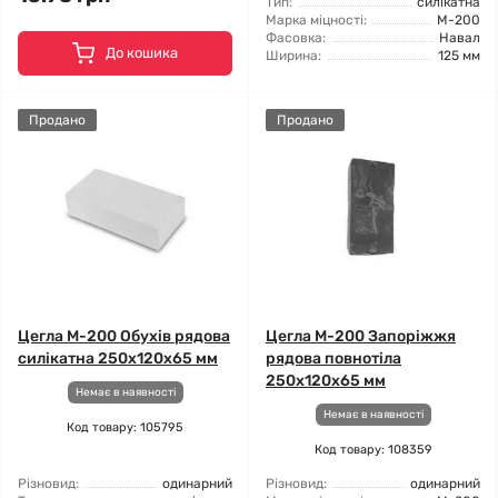
Тип:
силікатна
Марка міцності:
М-200
Фасовка:
Навал
До кошика
Ширина:
125 мм
Продано
Продано
Цегла М-200 Обухів рядова
Цегла М-200 Запоріжжя
силікатна 250х120х65 мм
рядова повнотіла
250х120х65 мм
Немає в наявності
Немає в наявності
Код товару: 105795
Код товару: 108359
Різновид:
одинарний
Різновид:
одинарний