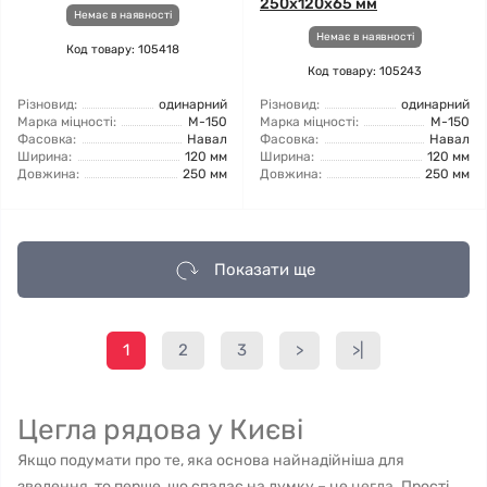
250х120х65 мм
Немає в наявності
Немає в наявності
Код товару: 105418
Код товару: 105243
Різновид:
одинарний
Різновид:
одинарний
Марка міцності:
М-150
Марка міцності:
М-150
Фасовка:
Навал
Фасовка:
Навал
Ширина:
120 мм
Ширина:
120 мм
Довжина:
250 мм
Довжина:
250 мм
Показати ще
1
2
3
>
>|
Цегла рядова у Києві
Якщо подумати про те, яка основа найнадійніша для
зведення, то перше, що спадає на думку – це
цегла
. Прості