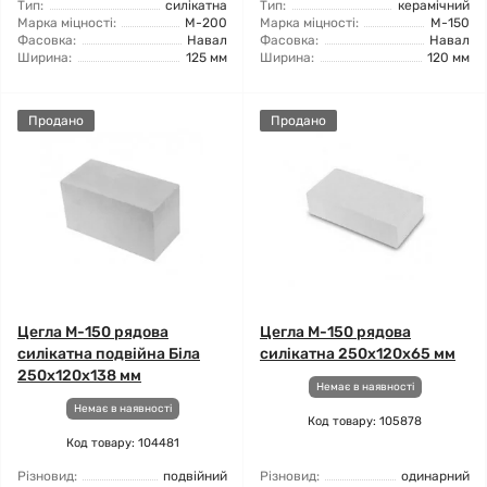
Тип:
силікатна
Тип:
керамічний
Марка міцності:
М-200
Марка міцності:
М-150
Фасовка:
Навал
Фасовка:
Навал
Ширина:
125 мм
Ширина:
120 мм
Продано
Продано
Цегла М-150 рядова
Цегла М-150 рядова
силікатна подвійна Біла
силікатна 250х120х65 мм
250х120х138 мм
Немає в наявності
Немає в наявності
Код товару: 105878
Код товару: 104481
Різновид:
подвійний
Різновид:
одинарний