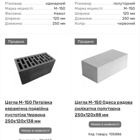
Різновид:
одинарний
Різновид:
полуторний
Марка міцності:
М-150
Марка міцності:
М-150
Фасовка:
Навал
Ширина:
120 мм
Ширина:
120 мм
Довжина:
250 мм
Довжина:
250 мм
Колір:
червоний
Продано
Продано
Цегла М-150 Петрівка
Цегла М-150 Одеса рядова
керамічна подвійна
силікатна полуторна
пустотіла Червона
250x120x88 мм
250х120х138 мм
Немає в наявності
Немає в наявності
Код товару: 105886