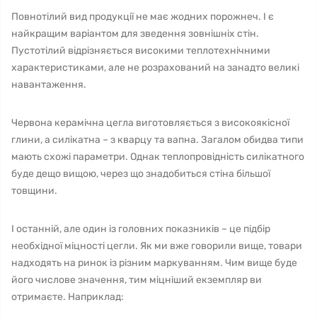
Повнотілий вид продукції не має жодних порожнеч. І є
найкращим варіантом для зведення зовнішніх стін.
Пустотілий відрізняється високими теплотехнічними
характеристиками, але не розрахований на занадто великі
навантаження.
Червона керамічна цегла виготовляється з високоякісної
глини, а силікатна – з кварцу та вапна. Загалом обидва типи
мають схожі параметри. Однак теплопровідність силікатного
буде дещо вищою, через що знадобиться стіна більшої
товщини.
І останній, але один із головних показників – це підбір
необхідної міцності цегли. Як ми вже говорили вище, товари
надходять на ринок із різним маркуванням. Чим вище буде
його числове значення, тим міцніший екземпляр ви
отримаєте. Наприклад: