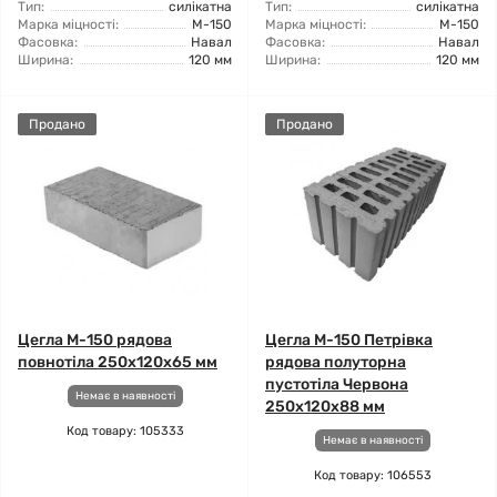
Тип:
силікатна
Тип:
силікатна
Марка міцності:
М-150
Марка міцності:
М-150
Фасовка:
Навал
Фасовка:
Навал
Ширина:
120 мм
Ширина:
120 мм
Продано
Продано
Цегла М-150 рядова
Цегла М-150 Петрівка
повнотіла 250х120х65 мм
рядова полуторна
пустотіла Червона
Немає в наявності
250х120х88 мм
Код товару: 105333
Немає в наявності
Код товару: 106553