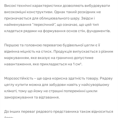
Високі технічні характеристики дозволяють вибудовувати
високоміцні конструктиви. Однак такий розхідник не
призначається для облицювального шару. Звідси і
найменування “пересічний”, що означає, що цей тип
кладеться рядами на формування основ стін, фундаментів.
Першою та головною перевагою будівельної цегли є її
відмінна міцність на стиск. Продукція випускається з різним
маркуванням, яке вказує на гранично допустиме
навантаження, яке прикладається на 1 см².
Морозостійкість – ще одна корисна здатність товару. Рядову
цеглу купити можна для забудови навіть у найсуворішому
кліматі, тому що йому не страшні поперемінні цикли
заморожування та відтавання.
До інших переваг рядового представника також відноситься
його: