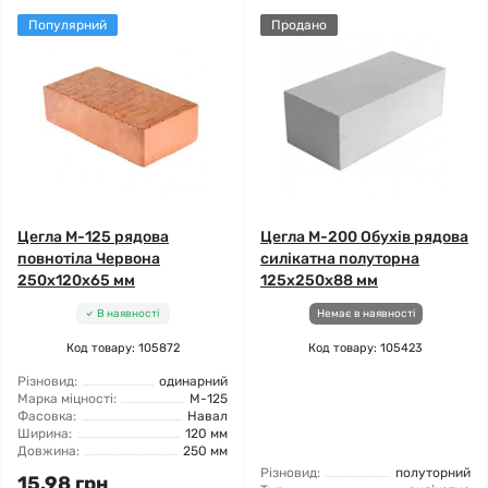
Популярний
Продано
Цегла М-125 рядова
Цегла М-200 Обухів рядова
повнотіла Червона
силікатна полуторна
250х120х65 мм
125х250х88 мм
В наявності
Немає в наявності
Код товару: 105872
Код товару: 105423
Різновид:
одинарний
Марка міцності:
М-125
Фасовка:
Навал
Ширина:
120 мм
Довжина:
250 мм
Різновид:
полуторний
15.98 грн