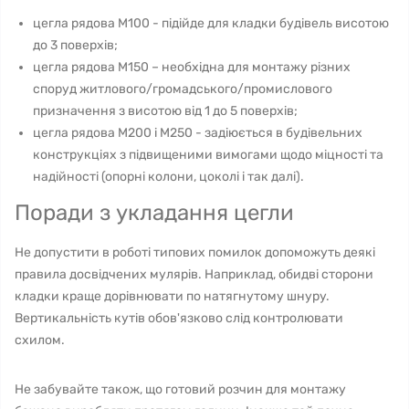
цегла рядова М100 - підійде для кладки будівель висотою
до 3 поверхів;
цегла рядова М150 – необхідна для монтажу різних
споруд житлового/громадського/промислового
призначення з висотою від 1 до 5 поверхів;
цегла рядова М200 і М250 - задіюється в будівельних
конструкціях з підвищеними вимогами щодо міцності та
надійності (опорні колони, цоколі і так далі).
Поради з укладання цегли
Не допустити в роботі типових помилок допоможуть деякі
правила досвідчених мулярів. Наприклад, обидві сторони
кладки краще дорівнювати по натягнутому шнуру.
Вертикальність кутів обов'язково слід контролювати
схилом.
Не забувайте також, що готовий розчин для монтажу