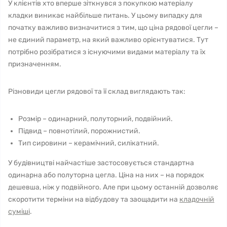
У клієнтів хто вперше зіткнувся з покупкою матеріалу
кладки виникає найбільше питань. У цьому випадку для
початку важливо визначитися з тим, що ціна рядової цегли –
не єдиний параметр, на який важливо орієнтуватися. Тут
потрібно розібратися з існуючими видами матеріалу та їх
призначенням.
Різновиди цегли рядової та її склад виглядають так:
Розмір – одинарний, полуторний, подвійний.
Підвид – повнотілий, порожнистий.
Тип сировини – керамічний, силікатний.
У будівництві найчастіше застосовується стандартна
одинарна або полуторна цегла. Ціна на них – на порядок
дешевша, ніж у подвійного. Але при цьому останній дозволяє
скоротити терміни на відбудову та заощадити на
кладочній
суміші
.