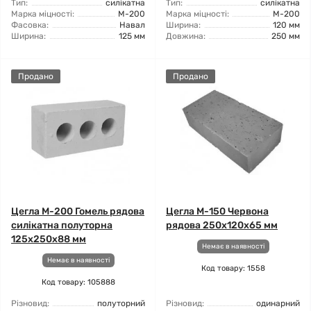
Тип:
силікатна
Тип:
силікатна
Марка міцності:
М-200
Марка міцності:
М-200
Фасовка:
Навал
Ширина:
120 мм
Ширина:
125 мм
Довжина:
250 мм
Продано
Продано
Цегла М-200 Гомель рядова
Цегла М-150 Червона
силікатна полуторна
рядова 250х120х65 мм
125х250х88 мм
Немає в наявності
Немає в наявності
Код товару: 1558
Код товару: 105888
Різновид:
полуторний
Різновид:
одинарний