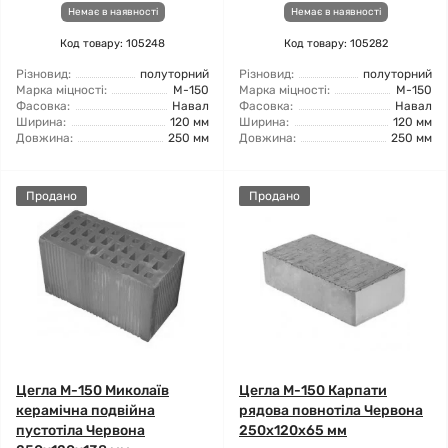
Немає в наявності
Немає в наявності
Код товару: 105248
Код товару: 105282
Різновид:
полуторний
Різновид:
полуторний
Марка міцності:
М-150
Марка міцності:
М-150
Фасовка:
Навал
Фасовка:
Навал
Ширина:
120 мм
Ширина:
120 мм
Довжина:
250 мм
Довжина:
250 мм
Продано
Продано
Цегла М-150 Миколаїв
Цегла М-150 Карпати
керамічна подвійна
рядова повнотіла Червона
пустотіла Червона
250х120х65 мм