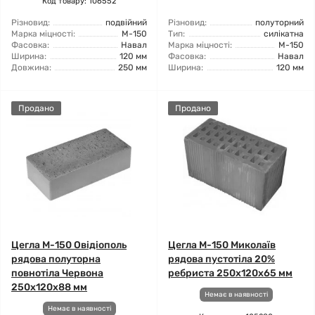
Код товару: 106552
Різновид:
подвійний
Різновид:
полуторний
Марка міцності:
М-150
Тип:
силікатна
Фасовка:
Навал
Марка міцності:
М-150
Ширина:
120 мм
Фасовка:
Навал
Довжина:
250 мм
Ширина:
120 мм
Продано
Продано
Цегла М-150 Овідіополь
Цегла М-150 Миколаїв
рядова полуторна
рядова пустотіла 20%
повнотіла Червона
ребриста 250х120х65 мм
250х120х88 мм
Немає в наявності
Немає в наявності