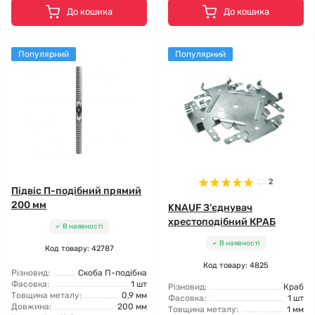
До кошика
До кошика
Популярний
Популярний
2
Підвіс П-подібний прямий
200 мм
KNAUF З'єднувач
хрестоподібний КРАБ
В наявності
В наявності
Код товару: 42787
Код товару: 4825
Різновид:
Скоба П-подібна
Фасовка:
1 шт
Різновид:
Краб
Товщина металу:
0,9 мм
Фасовка:
1 шт
Довжина:
200 мм
Товщина металу:
1 мм