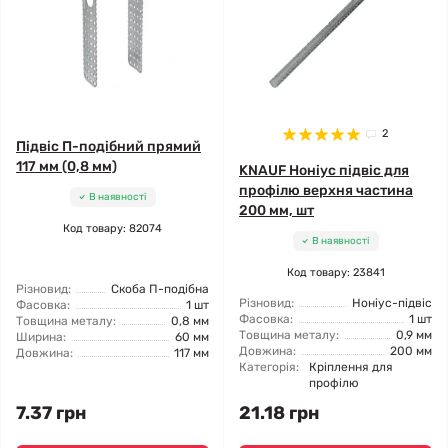
2
Підвіс П-подібний прямий
117 мм (0,8 мм)
KNAUF Ноніус підвіс для
профілю верхня частина
В наявності
200 мм, шт
Код товару: 82074
В наявності
Код товару: 23841
Різновид:
Скоба П-подібна
Різновид:
Ноніус-підвіс
Фасовка:
1 шт
Фасовка:
1 шт
Товщина металу:
0,8 мм
Товщина металу:
0,9 мм
Ширина:
60 мм
Довжина:
200 мм
Довжина:
117 мм
Категорія:
Кріплення для
профілю
7.37 грн
21.18 грн