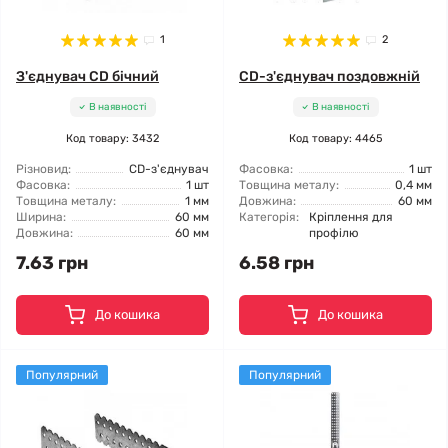
1
2
З'єднувач CD бічний
CD-з'єднувач поздовжній
В наявності
В наявності
Код товару: 3432
Код товару: 4465
Різновид:
CD-з'єднувач
Фасовка:
1 шт
Фасовка:
1 шт
Товщина металу:
0,4 мм
Товщина металу:
1 мм
Довжина:
60 мм
Ширина:
60 мм
Категорія:
Кріплення для
Довжина:
60 мм
профілю
7.63 грн
6.58 грн
До кошика
До кошика
Популярний
Популярний