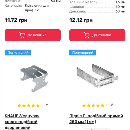
Довжина:
60 мм
Товщина металу:
0,6 мм
Категорія:
Кріплення для
Ширина:
60 мм
профілю
Довжина:
60 мм
11.72 грн
12.12 грн
До кошика
До кошика
Популярний
Популярний
2
2
KNAUF З'єднувач
Підвіс П-подібний прямий
хрестоподібний
250 мм (1 мм)
дворівневий