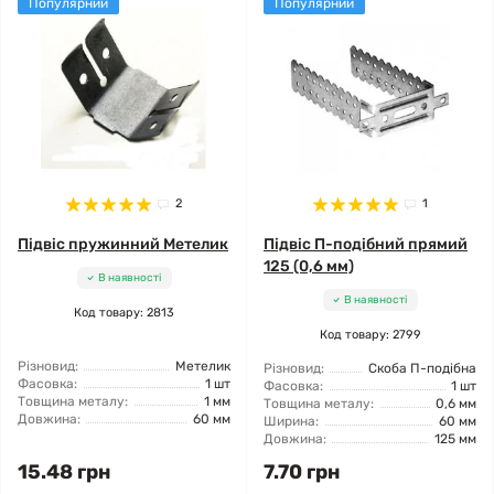
Популярний
Популярний
2
1
Підвіс пружинний Метелик
Підвіс П-подібний прямий
125 (0,6 мм)
В наявності
В наявності
Код товару: 2813
Код товару: 2799
Різновид:
Метелик
Різновид:
Скоба П-подібна
Фасовка:
1 шт
Фасовка:
1 шт
Товщина металу:
1 мм
Товщина металу:
0,6 мм
Довжина:
60 мм
Ширина:
60 мм
Довжина:
125 мм
15.48 грн
7.70 грн