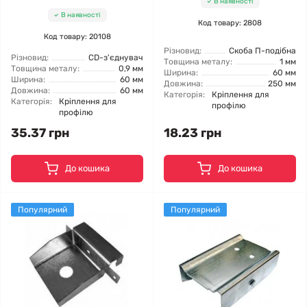
В наявності
В наявності
Код товару: 2808
Код товару: 20108
Різновид:
Скоба П-подібна
Різновид:
CD-з'єднувач
Товщина металу:
1 мм
Товщина металу:
0,9 мм
Ширина:
60 мм
Ширина:
60 мм
Довжина:
250 мм
Довжина:
60 мм
Категорія:
Кріплення для
Категорія:
Кріплення для
профілю
профілю
35.37 грн
18.23 грн
До кошика
До кошика
Популярний
Популярний