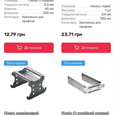
Різновид:
Скоба П-подібна
Товщина металу:
0,6 мм
Різновид:
Ноніус-підвіс
Ширина:
60 мм
Фасовка:
1 шт
Довжина:
250 мм
Товщина металу:
0,9 мм
Категорія:
Кріплення для
Довжина:
300 мм
профілю
Категорія:
Кріплення для
профілю
12.79 грн
23.71 грн
До кошика
До кошика
Популярний
Популярний
Підвіс дворівневий
Підвіс П-подібний прямий