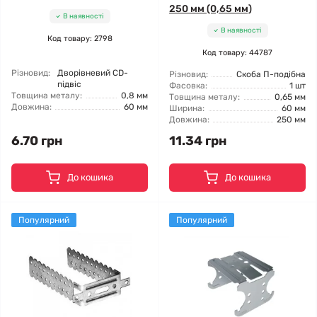
250 мм (0,65 мм)
В наявності
В наявності
Код товару: 2798
Код товару: 44787
Різновид:
Дворівневий CD-
Різновид:
Скоба П-подібна
підвіс
Фасовка:
1 шт
Товщина металу:
0,8 мм
Товщина металу:
0,65 мм
Довжина:
60 мм
Ширина:
60 мм
Довжина:
250 мм
6.70 грн
11.34 грн
До кошика
До кошика
Популярний
Популярний