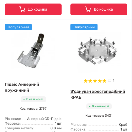
До кошика
До кошика
Популярний
Популярний
1
Підвіс Анкерний
пружинний
З'єднувач хрестоподібний
КРАБ
В наявності
В наявності
Код товару: 2797
Код товару: 3431
Різновид:
Анкерний CD-Підвіс
Фасовка:
1 шт
Різновид:
Краб
Товщина металу:
0,8 мм
Фасовка:
1 шт