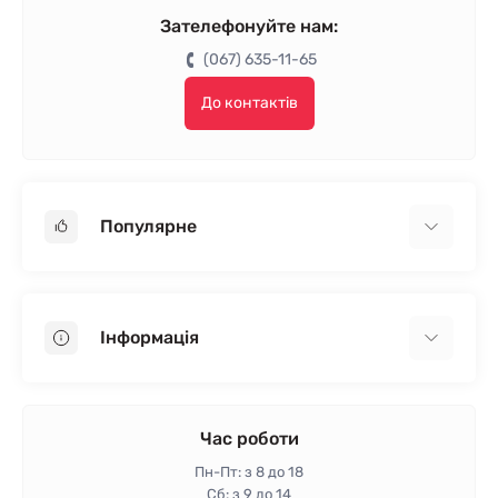
Зателефонуйте нам:
(067) 635-11-65
До контактів
Популярне
Гіпсокартон
OSB
Інформація
Пінопласт
Пінополістирол
Доставка
Мінеральна вата
Оплата
Час роботи
Клей для плитки
Контакти
Пн-Пт: з 8 до 18
Гарантія та повернення
Сб: з 9 до 14