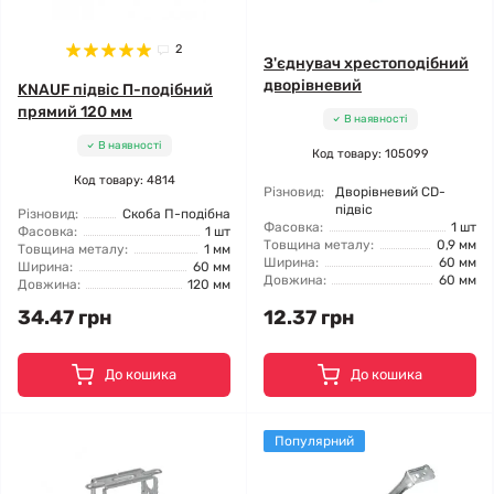
2
З'єднувач хрестоподібний
дворівневий
KNAUF підвіс П-подібний
прямий 120 мм
В наявності
В наявності
Код товару: 105099
Код товару: 4814
Різновид:
Дворівневий CD-
підвіс
Різновид:
Скоба П-подібна
Фасовка:
1 шт
Фасовка:
1 шт
Товщина металу:
0,9 мм
Товщина металу:
1 мм
Ширина:
60 мм
Ширина:
60 мм
Довжина:
60 мм
Довжина:
120 мм
34.47 грн
12.37 грн
До кошика
До кошика
Популярний