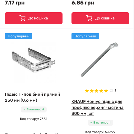
7.17 грн
6.85 грн
До кошика
До кошика
Популярний
Популярний
1
Підвіс П-подібний прямий
250 мм (0,6 мм)
KNAUF Ноніус підвіс для
профілю верхня частина
В наявності
300 мм, шт
Код товару: 7351
В наявності
Код товару: 53399