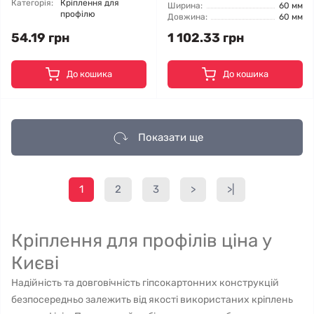
Категорія:
Кріплення для
Ширина:
60 мм
профілю
Довжина:
60 мм
54.19 грн
1 102.33 грн
До кошика
До кошика
Показати ще
1
2
3
>
>|
Кріплення для профілів ціна у
Києві
Надійність та довговічність гіпсокартонних конструкцій
безпосередньо залежить від якості використаних кріплень