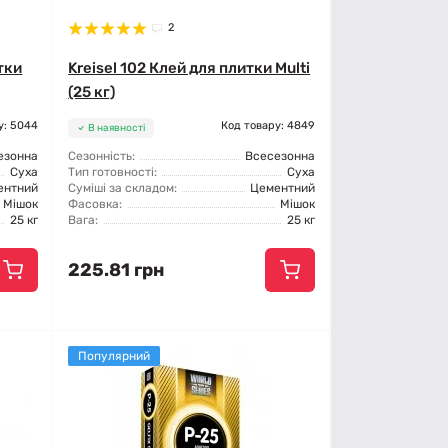
2
тки
Kreisel 102 Клей для плитки Multi
(25 кг)
у: 5044
Код товару: 4849
В наявності
езонна
Сезонність:
Всесезонна
Суха
Тип готовності:
Суха
ентний
Суміші за складом:
Цементний
Мішок
Фасовка:
Мішок
25 кг
Вага:
25 кг
225.81 грн
Популярний