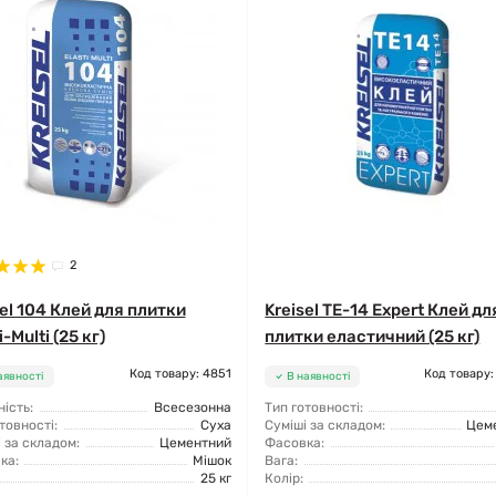
2
sel 104 Клей для плитки
Kreisel TE-14 Expert Клей дл
i-Multi (25 кг)
плитки еластичний (25 кг)
Код товару: 4851
Код товару:
аявності
В наявності
ість:
Всесезонна
Тип готовності:
товності:
Суха
Суміші за складом:
Цем
 за складом:
Цементний
Фасовка:
ка:
Мішок
Вага:
25 кг
Колір: