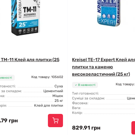
r TM-11 Клей для плитки (25
Kreisel TE-17 Expert Клей дл
плитки та каменю
високоеластичний (25 кг)
Код товару: 105602
аявності
Код товару:
В наявності
товності:
Суха
 за складом:
Цементний
Тип готовності:
ка:
Мішок
Суміші за складом:
Цем
25 кг
Фасовка:
рія:
Клей для плитки
Вага:
Колір:
.79 грн
829.91 грн