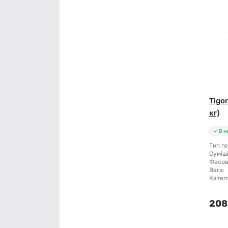
Tigo
кг)
В н
Тип го
Суміші
Фасов
Вага:
Катего
208