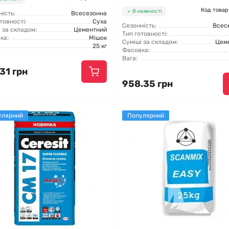
Код товар
В наявності
ість:
Всесезонна
товності:
Суха
Сезонність:
Всес
 за складом:
Цементний
Тип готовності:
ка:
Мішок
Суміші за складом:
Цем
25 кг
Фасовка:
Вага:
31 грн
958.35 грн
улярний
Популярний