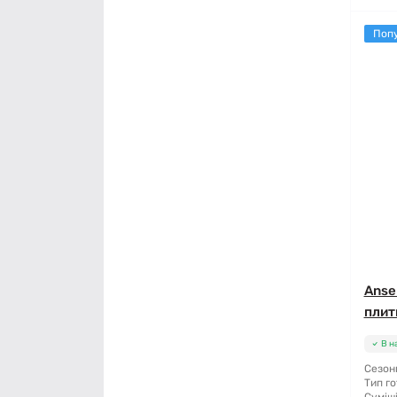
Поп
Anse
плитк
В н
Сезонн
Тип го