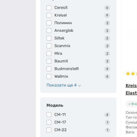
Ceresit
6
Kreisel
9
Полимин
2
Anserglob
3
Siltek
3
Scanmix
2
Mira
2
Baumit
2
BudmonsteR
4
Wallmix
4
Показати ще 4
Krei
Elast
В н
Модель
Сезонн
CM-11
4
Тип го
CM-17
Суміші
1
Фасов
CM-22
1
Вага: