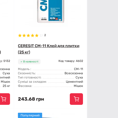
2
CERESIT CM-11 Клей для плитки
)
(25 кг)
у: 5132
Код товару: 4602
В наявності
езонна
Модель :
CM-11
Суха
Сезонність:
Всесезонна
ентний
Тип готовності:
Суха
Мішок
Суміші за складом:
Цементний
25 кг
Фасовка:
Мішок
243.68 грн
Популярний