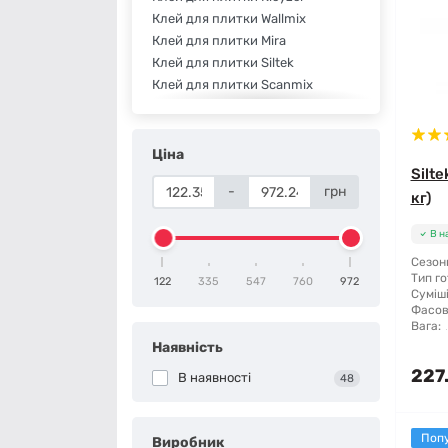
Клей для плитки Wallmix
Клей для плитки Mira
Клей для плитки Siltek
Клей для плитки Scanmix
Клей для плитки Kreisel
Клей для плитки Полимин
Клей для плитки Ceresit
Ціна
Клей для плитки BudmonsteR
Silte
-
грн
Клей для плитки Baumit
кг)
Клей для плитки Anserglob
В н
Сезонн
Тип го
122
335
547
760
972
Суміші
Фасов
Вага:
Наявність
227.
В наявності
48
Поп
Виробник