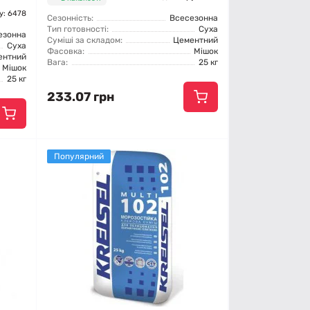
у: 6478
Сезонність:
Всесезонна
Тип готовності:
Суха
езонна
Суміші за складом:
Цементний
Суха
Фасовка:
Мішок
ентний
Вага:
25 кг
Мішок
25 кг
233.07 грн
Популярний