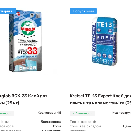
улярний
Популярний
rglob BCX-33 Клей для
Kreisel TE-13 Expert Клей дл
и (25 кг)
плитки та керамограніта (25
Код товару: 48
Код товару:
аявності
В наявності
ість:
Всесезонна
Тип готовності:
товності:
Суха
Суміші за складом:
Цем