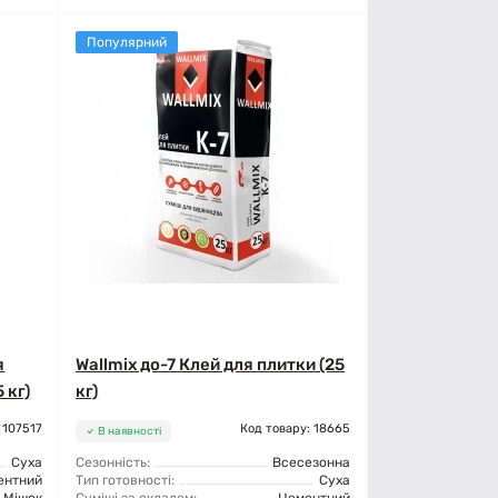
Популярний
я
Wallmix до-7 Клей для плитки (25
 кг)
кг)
 107517
Код товару: 18665
В наявності
Суха
Сезонність:
Всесезонна
ентний
Тип готовності:
Суха