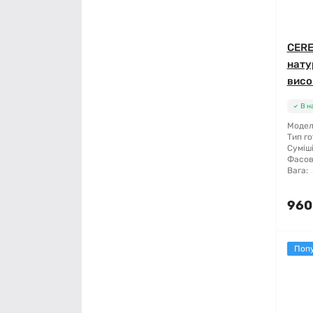
CERE
нату
висо
В н
Модель
Тип го
Суміші
Фасов
Вага:
960
Поп