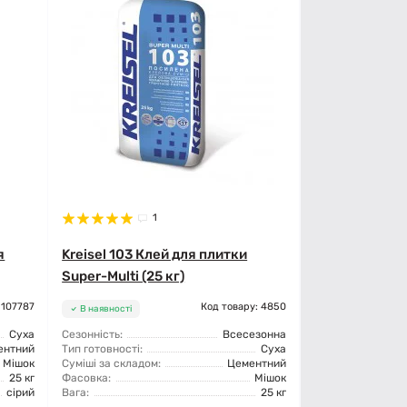
1
я
Kreisel 103 Клей для плитки
Super-Multi (25 кг)
 107787
Код товару: 4850
В наявності
Суха
Сезонність:
Всесезонна
ентний
Тип готовності:
Суха
Мішок
Суміші за складом:
Цементний
25 кг
Фасовка:
Мішок
сірий
Вага:
25 кг