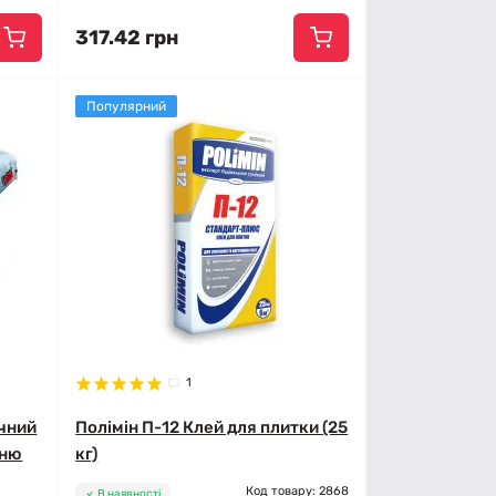
317.42 грн
Популярний
1
ичний
Полімін П-12 Клей для плитки (25
еню
кг)
Код товару: 2868
В наявності