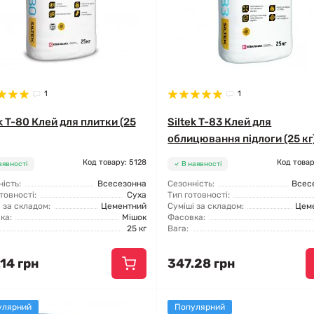
1
1
k T-80 Клей для плитки (25
Siltek T-83 Клей для
облицювання підлоги (25 кг
Код товару: 5128
Код товар
аявності
В наявності
ість:
Всесезонна
Сезонність:
Всес
товності:
Суха
Тип готовності:
 за складом:
Цементний
Суміші за складом:
Цем
ка:
Мішок
Фасовка:
25 кг
Вага:
14 грн
347.28 грн
улярний
Популярний