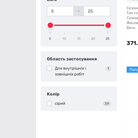
Сезонн
-
Тип го
Суміші
Фасов
Вага:
5
10
15
20
25
371.
Область застосування
Для внутрішніх і
1
Поп
зовнішніх робіт
Колір
сірий
39