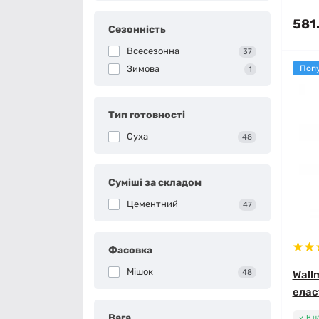
581
Сезонність
Всесезонна
37
Зимова
Поп
1
Тип готовності
Суха
48
Суміші за складом
Цементний
47
Фасовка
Мішок
48
Wallm
елас
Вага
В н