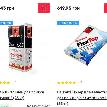
.43 грн
619.95 грн
улярний
Популярний
2
1
ix K - 17 Клей для плитки
Baumit FlexTop Клей еласт
тичний (25 кг)
для всіх видів плитки і кам
(25 кг)
Код товару: 18662
аявності