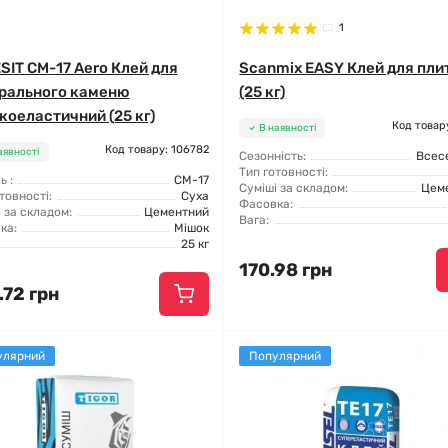
1
SIT CM-17 Aero Клей для
Scanmix EASY Клей для пли
рального каменю
(25 кг)
коеластичний (25 кг)
Код товар
В наявності
Код товару: 106782
аявності
Сезонність:
Всес
Тип готовності:
 :
CM-17
Суміші за складом:
Цем
товності:
Суха
Фасовка:
 за складом:
Цементний
Вага:
ка:
Мішок
25 кг
170.98 грн
.72 грн
улярний
Популярний