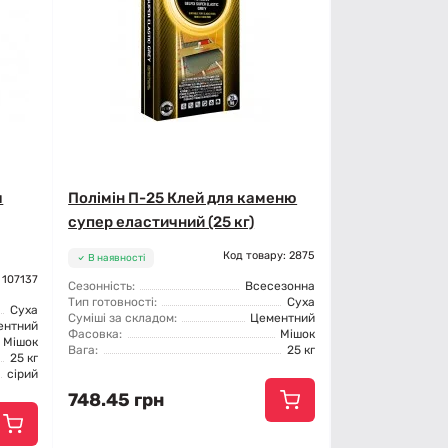
я
Полімін П-25 Клей для каменю
супер еластичний (25 кг)
Код товару: 2875
В наявності
 107137
Сезонність:
Всесезонна
Тип готовності:
Суха
Суха
Суміші за складом:
Цементний
ентний
Фасовка:
Мішок
Мішок
Вага:
25 кг
25 кг
сірий
748.45 грн