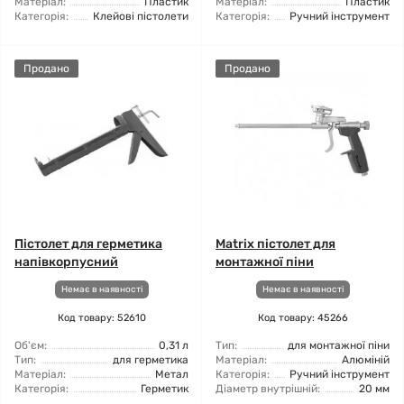
Матеріал:
Пластик
Матеріал:
Пластик
Категорія:
Клейові пістолети
Категорія:
Ручний інструмент
Продано
Продано
Пістолет для герметика
Matrix пістолет для
напівкорпусний
монтажної піни
Немає в наявності
Немає в наявності
Код товару: 52610
Код товару: 45266
Об'єм:
0,31 л
Тип:
для монтажної піни
Тип:
для герметика
Матеріал:
Алюміній
Матеріал:
Метал
Категорія:
Ручний інструмент
Категорія:
Герметик
Діаметр внутрішній:
20 мм