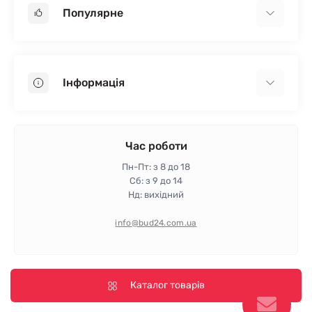
Популярне
Гіпсокартон
OSB
Інформація
Пінопласт
Пінополістирол
Доставка
Мінеральна вата
Оплата
Час роботи
Клей для плитки
Контакти
Пн-Пт: з 8 до 18
Гарантія та повернення
Сб: з 9 до 14
Нд: вихідний
Політика конфіденційності
Про магазин
info@bud24.com.ua
Відгуки
Карта сайту
Виробники
Каталог товарів