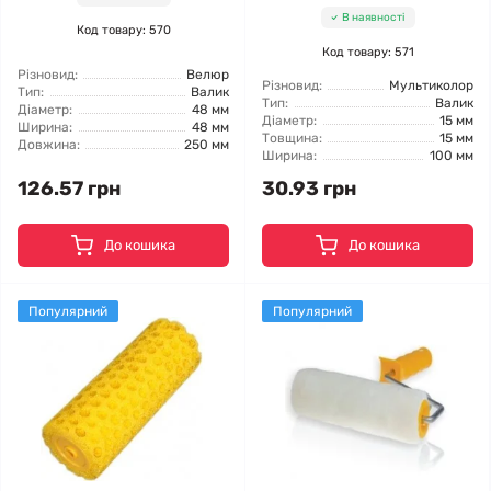
В наявності
Код товару: 570
Код товару: 571
Різновид:
Велюр
Різновид:
Мультиколор
Тип:
Валик
Тип:
Валик
Діаметр:
48 мм
Діаметр:
15 мм
Ширина:
48 мм
Товщина:
15 мм
Довжина:
250 мм
Ширина:
100 мм
126.57 грн
30.93 грн
До кошика
До кошика
Популярний
Популярний