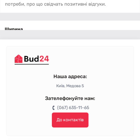
потреби, про що свідчать позитивні відгуки.
Ширина
Валик 200 мм
Валик 100 мм
Валик 250 мм
Валик 50 мм.
Валик 150 мм
Валик 180 мм
Різновид
Валик Молтопрен
Притискний валик
Поролоновий валик
Наша адреса:
Голчастий валик
Валик структурний
Валик Синтекс
Київ, Медова 5
Валик мультиколор
Валик Гірпаінт
Велюровий валик
Зателефонуйте нам:
Виробник
(067) 635-11-65
Валик Hardy
Валик Hardex
Валик FAVORIT
До контактів