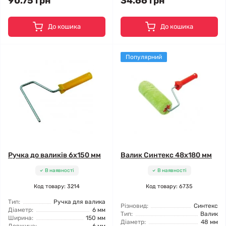
90.75 грн
34.66 грн
До кошика
До кошика
Популярний
Ручка до валиків 6x150 мм
Валик Синтекс 48x180 мм
В наявності
В наявності
Код товару: 3214
Код товару: 6735
Тип:
Ручка для валика
Різновид:
Синтекс
Діаметр:
6 мм
Тип:
Валик
Ширина:
150 мм
Діаметр:
48 мм