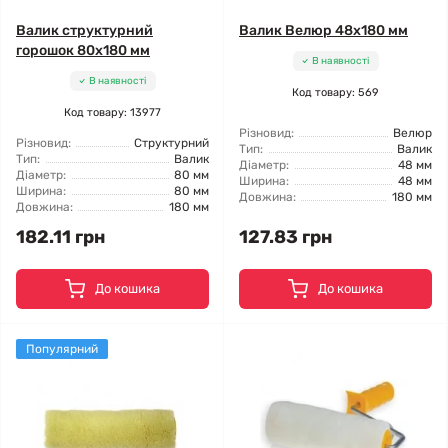
Валик структурний
Валик Велюр 48x180 мм
горошок 80x180 мм
В наявності
В наявності
Код товару: 569
Код товару: 13977
Різновид:
Велюр
Різновид:
Структурний
Тип:
Валик
Тип:
Валик
Діаметр:
48 мм
Діаметр:
80 мм
Ширина:
48 мм
Ширина:
80 мм
Довжина:
180 мм
Довжина:
180 мм
182.11 грн
127.83 грн
До кошика
До кошика
Популярний