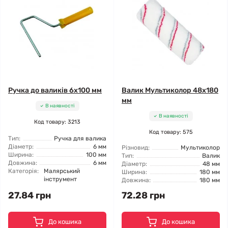
Ручка до валиків 6x100 мм
Валик Мультиколор 48x180
мм
В наявності
В наявності
Код товару: 3213
Код товару: 575
Тип:
Ручка для валика
Діаметр:
6 мм
Різновид:
Мультиколор
Ширина:
100 мм
Тип:
Валик
Довжина:
6 мм
Діаметр:
48 мм
Категорія:
Малярський
Ширина:
180 мм
інструмент
Довжина:
180 мм
27.84 грн
72.28 грн
До кошика
До кошика