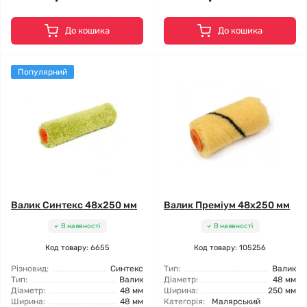
До кошика
До кошика
Популярний
Валик Синтекс 48x250 мм
Валик Преміум 48x250 мм
В наявності
В наявності
Код товару: 6655
Код товару: 105256
Різновид:
Синтекс
Тип:
Валик
Тип:
Валик
Діаметр:
48 мм
Діаметр:
48 мм
Ширина:
250 мм
Ширина:
48 мм
Категорія:
Малярський