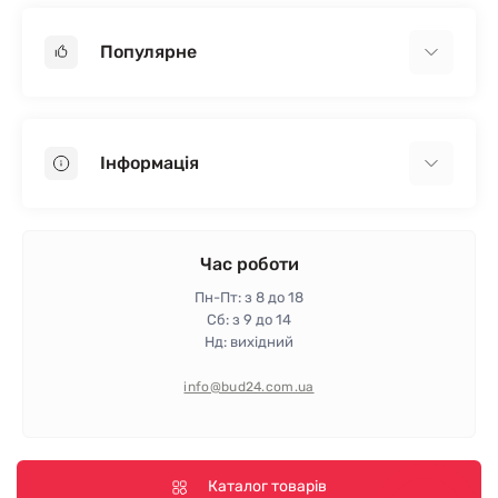
Популярне
Гіпсокартон
OSB
Інформація
Пінопласт
Пінополістирол
Доставка
Мінеральна вата
Оплата
Час роботи
Клей для плитки
Контакти
Пн-Пт: з 8 до 18
Гарантія та повернення
Сб: з 9 до 14
Нд: вихідний
Політика конфіденційності
Про магазин
info@bud24.com.ua
Відгуки
Карта сайту
Виробники
Каталог товарів