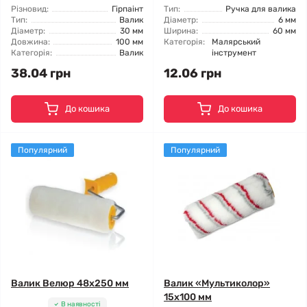
Різновид:
Гірпаінт
Тип:
Ручка для валика
Тип:
Валик
Діаметр:
6 мм
Діаметр:
30 мм
Ширина:
60 мм
Довжина:
100 мм
Категорія:
Малярський
Категорія:
Валик
інструмент
38.04 грн
12.06 грн
До кошика
До кошика
Популярний
Популярний
Валик Велюр 48x250 мм
Валик «Мультиколор»
15x100 мм
В наявності