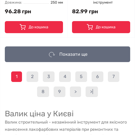
Довжина:
250 мм
інструмент
96.28 грн
82.99 грн
До кошика
До кошика
Показати ще
1
2
3
4
5
6
7
8
9
>
>|
Валик ціна у Києві
Валик строительный - незамінний інструмент для якісного
нанесення лакофарбових матеріалів при ремонтних та