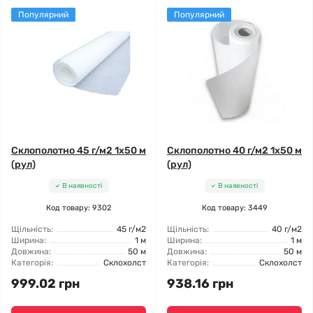
Популярний
Популярний
Склополотно 45 г/м2 1x50 м
Склополотно 40 г/м2 1x50 м
(рул)
(рул)
В наявності
В наявності
Код товару: 9302
Код товару: 3449
Щільність:
45 г/м2
Щільність:
40 г/м2
Ширина:
1 м
Ширина:
1 м
Довжина:
50 м
Довжина:
50 м
Категорія:
Склохолст
Категорія:
Склохолст
999.02 грн
938.16 грн