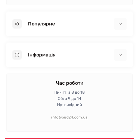
Популярне
Гіпсокартон
OSB
Інформація
Пінопласт
Пінополістирол
Доставка
Мінеральна вата
Оплата
Час роботи
Клей для плитки
Контакти
Пн-Пт: з 8 до 18
Гарантія та повернення
Сб: з 9 до 14
Нд: вихідний
Політика конфіденційності
Про магазин
info@bud24.com.ua
Відгуки
Карта сайту