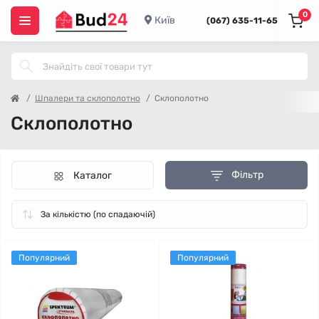
0
Київ
(067) 635-11-65
Шпалери та склополотно
Склополотно
Склополотно
Фільтр
Каталог
Популярний
Популярний