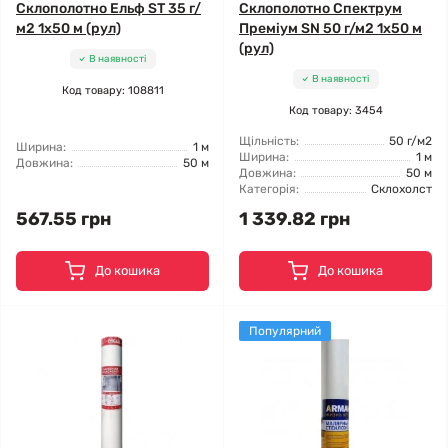
Склополотно Ельф ST 35 г/
Склополотно Спектрум
м2 1x50 м (рул)
Преміум SN 50 г/м2 1x50 м
(рул)
В наявності
В наявності
Код товару: 108811
Код товару: 3454
Щільність:
50 г/м2
Ширина:
1 м
Ширина:
1 м
Довжина:
50 м
Довжина:
50 м
Категорія:
Склохолст
567.55 грн
1 339.82 грн
До кошика
До кошика
Популярний