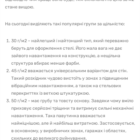
стане вищою.
На сьогодні виділяють такі популярні групи за щільністю:
30 г/м2 – найлегший і найтонший тип, який переважно
беруть для оформлення стелі. Його мала вага не дає
зайвого навантаження на конструкцію, а нещільна
структура вбирає менше фарби.
45 г/м2 вважається універсальним варіантом для стін.
Такий розхідник чудово вистоїть у зонах з підвищеним
вібраційним навантаженням, а також на стельових
перекриттях із ветхою штукатуркою.
50 г/м2 – має грубу та товсту основу. Завдяки чому вміло
приховує серйозні тріщини та витримує сильні механічні
навантаження. Така павутинка вважається
найміцнішою, але й найбільш витратною. Застосовується,
в основному, у виробничих зонах, гаражах і областях,
схильних до великого руйнування.