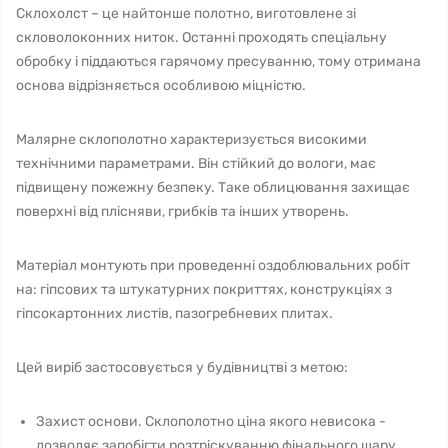
Склохолст – це найтонше полотно, виготовлене зі
скловолоконних ниток. Останні проходять спеціальну
обробку і піддаються гарячому пресуванню, тому отримана
основа відрізняється особливою міцністю.
Малярне склополотно характеризується високими
технічними параметрами. Він стійкий до вологи, має
підвищену пожежну безпеку. Таке облицювання захищає
поверхні від плісняви, грибків та інших утворень.
Матеріал монтують при проведенні оздоблювальних робіт
на: гіпсових та штукатурних покриттях, конструкціях з
гіпсокартонних листів, пазогребневих плитах.
Цей виріб застосовується у будівництві з метою:
Захист основи. Склополотно ціна якого невисока -
дозволяє запобігти розтріскуванню фінального шару