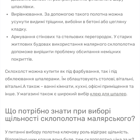
шпаклівки.
Вирівнювання. За допомогою такого полотна можна
усунути видимі тріщини, вибоїни в бетоні або цегляну
кладку.
Армування стінових та стельових перегородок. У старих
житлових будовах використання малярного склополотна
допоможе вирішити проблему обсипання неміцних
покриттів.
Склохолст можна купити як під фарбування, так і під
обклеювання шпалерами. Їм облаштовують столові, вітальні,
вітальні.А також – ванні кімнати, кухні, офісні приміщення та
інше. У магазині також є широкий вибір
клею для шпалер
.
Що потрібно знати при виборі
щільності склополотна малярського?
У питанні вибору полотна ключову роль відіграє щільність.
Відповідно чим краще вона буде, тим склополотно ціна за м2