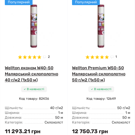
Популярний
Популярний
2
1
Wellton економ W40-50
Wellton Premium W50-50
Малярський склополотно
Малярський склополотно
40 г/м2 (1x50 м)
50 г/м2 (1x50 м)
В наявності
В наявності
Код товару: 82436
Код товару: 12649
Щільність:
40 г/м2
Щільність:
50 г/м2
Ширина:
1 м
Ширина:
1 м
Довжина:
50 м
Довжина:
50 м
Категорія:
Склохолст
Категорія:
Склохолст
11 293.21 грн
12 750.73 грн