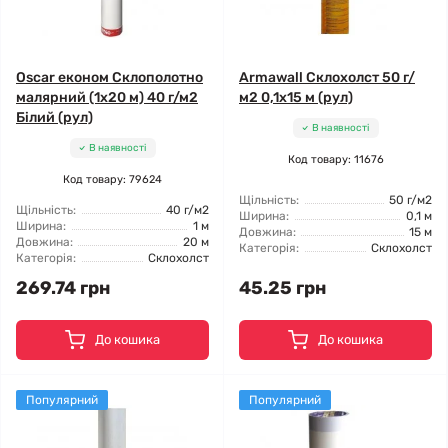
Oscar економ Склополотно
Armawall Склохолст 50 г/
малярний (1x20 м) 40 г/м2
м2 0,1x15 м (рул)
Білий (рул)
В наявності
В наявності
Код товару: 11676
Код товару: 79624
Щільність:
50 г/м2
Щільність:
40 г/м2
Ширина:
0,1 м
Ширина:
1 м
Довжина:
15 м
Довжина:
20 м
Категорія:
Склохолст
Категорія:
Склохолст
269.74 грн
45.25 грн
До кошика
До кошика
Популярний
Популярний