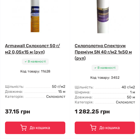
Armawall Склохолст 50 г/
Склополотно Спектрум
м2 0,05x15 м (рул)
Преміум SN 40 г/м2 1x50 м
(рул)
В наявності
В наявності
Код товару: 11628
Код товару: 3452
Щільність:
50 г/м2
Щільність:
40 г/м2
Довжина:
15 м
Ширина:
1 м
Категорія:
Склохолст
Довжина:
50 м
Категорія:
Склохолст
37.15 грн
1 282.25 грн
До кошика
До кошика