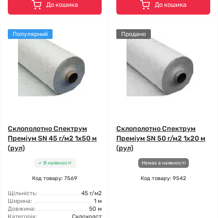
До кошика
До кошика
Популярний
Продано
Склополотно Спектрум
Склополотно Спектрум
Преміум SN 45 г/м2 1x50 м
Преміум SN 50 г/м2 1x20 м
(рул)
(рул)
В наявності
Немає в наявності
Код товару: 7569
Код товару: 9542
Щільність:
45 г/м2
Ширина:
1 м
Довжина:
50 м
Категорія:
Склохолст