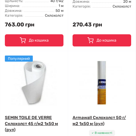
Щільність:
40 г/м2
Довжина:
20 м
Ширина:
1 м
Категорія:
Склохолст
Довжина:
50 м
Категорія:
Склохолст
763.00 грн
270.43 грн
До кошика
До кошика
Популярний
SEMIN TOILE DE VERRE
Armawall Склохолст 50 г/
Склохолст 45 г/м2 1x50 м
м2 1x50 м (рул)
(рул)
В наявності