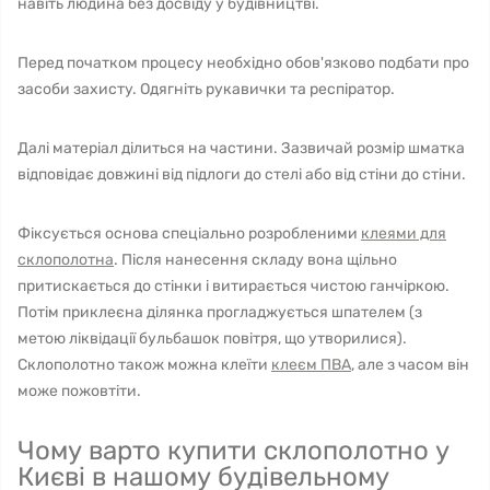
навіть людина без досвіду у будівництві.
Перед початком процесу необхідно обов'язково подбати про
засоби захисту. Одягніть рукавички та респіратор.
Далі матеріал ділиться на частини. Зазвичай розмір шматка
відповідає довжині від підлоги до стелі або від стіни до стіни.
Фіксується основа спеціально розробленими
клеями для
склополотна
. Після нанесення складу вона щільно
притискається до стінки і витирається чистою ганчіркою.
Потім приклеєна ділянка прогладжується шпателем (з
метою ліквідації бульбашок повітря, що утворилися).
Склополотно також можна клеїти
клеєм ПВА
, але з часом він
може пожовтіти.
Чому варто купити склополотно у
Києві в нашому будівельному