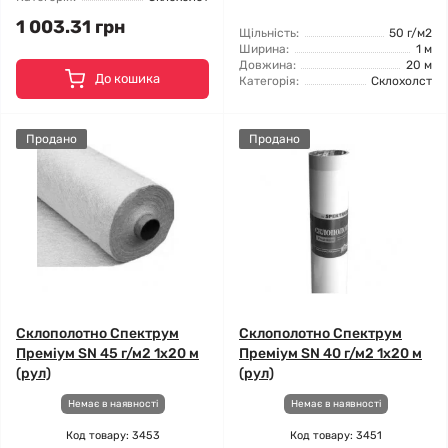
1 003.31 грн
Щільність:
50 г/м2
Ширина:
1 м
Довжина:
20 м
До кошика
Категорія:
Склохолст
Продано
Продано
Склополотно Спектрум
Склополотно Спектрум
Преміум SN 45 г/м2 1x20 м
Преміум SN 40 г/м2 1x20 м
(рул)
(рул)
Немає в наявності
Немає в наявності
Код товару: 3453
Код товару: 3451