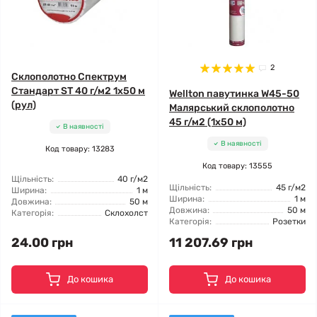
2
Склополотно Спектрум
Стандарт ЅТ 40 г/м2 1x50 м
Wellton павутинка W45-50
(рул)
Малярський склополотно
45 г/м2 (1x50 м)
В наявності
В наявності
Код товару: 13283
Код товару: 13555
Щільність:
40 г/м2
Щільність:
45 г/м2
Ширина:
1 м
Ширина:
1 м
Довжина:
50 м
Довжина:
50 м
Категорія:
Склохолст
Категорія:
Розетки
24.00 грн
11 207.69 грн
До кошика
До кошика