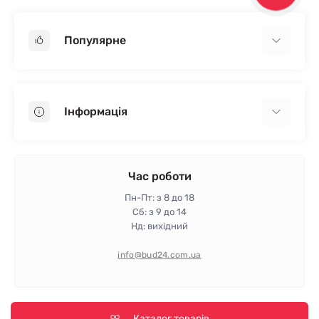
Популярне
Гіпсокартон
OSB
Інформація
Пінопласт
Пінополістирол
Доставка
Мінеральна вата
Оплата
Час роботи
Клей для плитки
Контакти
Пн-Пт: з 8 до 18
Гарантія та повернення
Сб: з 9 до 14
Нд: вихідний
Політика конфіденційності
Про магазин
info@bud24.com.ua
Відгуки
Карта сайту
Виробники
Каталог товарів