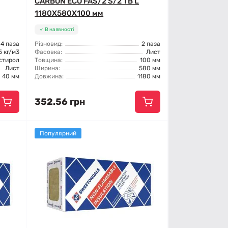
CARBON ECO FAS/2 S/2 TB L
1180X580X100 мм
В наявності
4 паза
Різновид:
2 паза
5 кг/м3
Фасовка:
Лист
стирол
Товщина:
100 мм
Лист
Ширина:
580 мм
40 мм
Довжина:
1180 мм
352.56 грн
Популярний