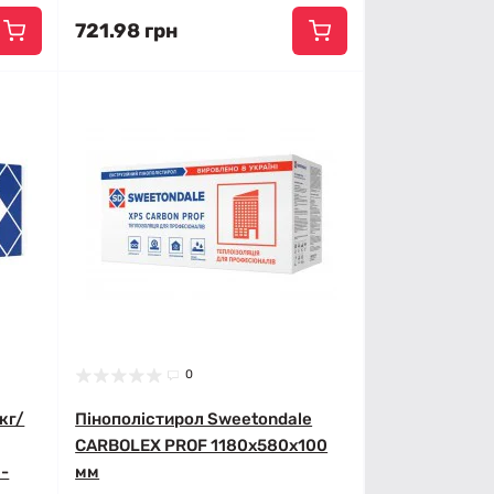
721.98 грн
0
кг/
Пінополістирол Sweetondale
CARBOLEX PROF 1180x580x100
 -
мм