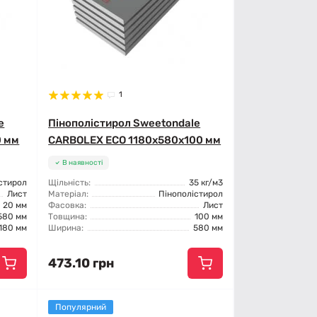
1
e
Пінополістирол Sweetondale
0 мм
CARBOLEX ECO 1180x580x100 мм
В наявності
стирол
Щільність:
35 кг/м3
Лист
Матеріал:
Пінополістирол
20 мм
Фасовка:
Лист
580 мм
Товщина:
100 мм
180 мм
Ширина:
580 мм
473.10 грн
Популярний