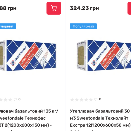
88 грн
324.23 грн
улярний
Популярний
0
0
лювач базальтовий 135 кг/
Утеплювач базальтовий 30 
weetondale Технофас
м3 Sweetondale Технолайт
Т 2(1200x600x150 мм) -
Екстра 12(1200x600x50 мм)