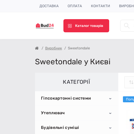
ДОСТАВКА
ОПЛАТА
КОНТАКТИ
ВИРОБ
Каталог товарів
Виробник
Sweetondale
Sweetondale у Києві
КАТЕГОРІЇ
Гіпсокартонні системи
Поп
Утеплювач
Гіпсокартон
Будівельні суміші
Профіль для гіпсокартону
Пінопласт
Стельовий гіпсокартон