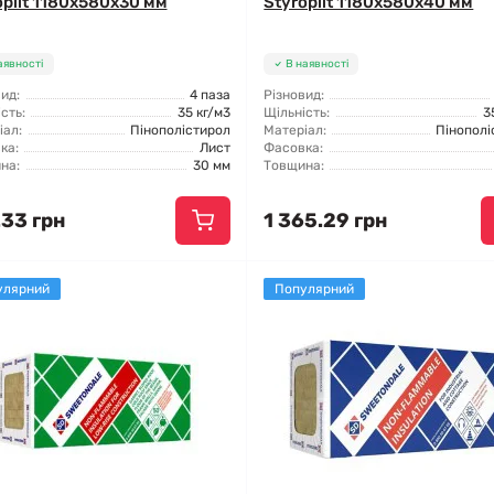
oplit 1180x580x30 мм
Styroplit 1180x580x40 мм
аявності
В наявності
ид:
4 паза
Різновид:
сть:
35 кг/м3
Щільність:
3
іал:
Пінополістирол
Матеріал:
Пінополі
ка:
Лист
Фасовка:
на:
30 мм
Товщина:
.33 грн
1 365.29 грн
улярний
Популярний