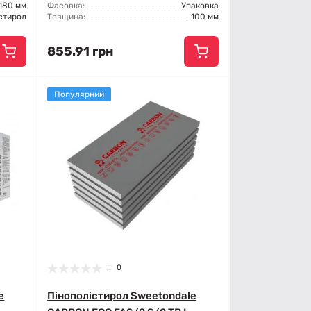
180 мм
Фасовка:
Упаковка
стирол
Товщина:
100 мм
855.91 грн
Популярний
0
e
Пінополістирол Sweetondale