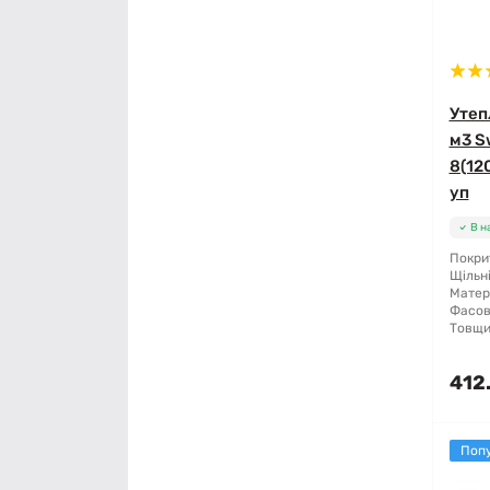
Мітла
Молоток
Утеп
м3 S
Монтажні пістолети
8(12
уп
Ніж і леза
В н
Напилки
Покри
Щільні
Матер
Ножиці по металу
Фасов
Товщи
Обценьки
412.
Пили і ножівки
Поп
Плоскогубці