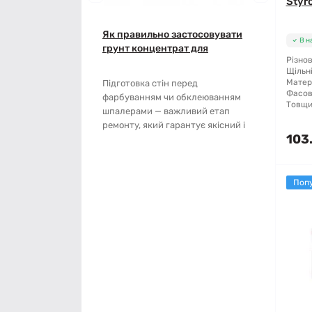
Мотузки
Styr
Віник
Як правильно застосовувати
Наждачний папір
Викрутка
В н
грунт концентрат для
Різнов
підготовки стін: покрокова
Сітка абразивна
Граблі
Щільні
інструкція
Матер
Підготовка стін перед
Фасов
фарбуванням чи обклеюванням
Стрічка
Губки для шліфування
Товщи
шпалерами — важливий етап
ремонту, який гарантує якісний і
Хрестики для плитки
Зубило
103
довговічний результат..
Кельма
Поп
Кліщі
Ключі
Коронки
Лопата