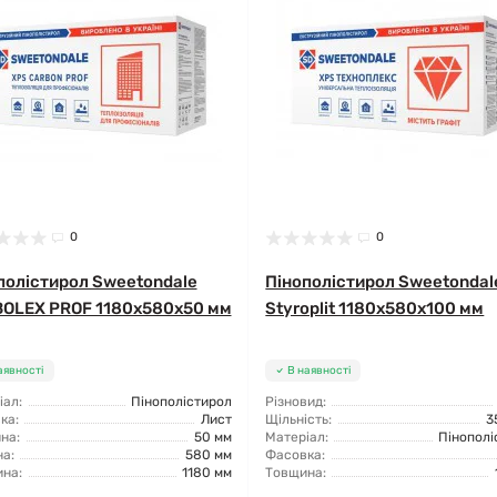
0
0
полістирол Sweetondale
Пінополістирол Sweetondal
OLEX PROF 1180x580x50 мм
Styroplit 1180x580x100 мм
аявності
В наявності
іал:
Пінополістирол
Різновид:
ка:
Лист
Щільність:
3
на:
50 мм
Матеріал:
Пінополі
а:
580 мм
Фасовка:
на:
1180 мм
Товщина: