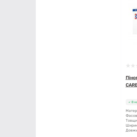
Правило будівельне
Рубанок
Секатори
Сокира
Стамеска
Піно
Струбцина
CARB
Терка будівельна
В н
Шпатель
Матер
Фасов
Товщи
Щітка по металу
Ширин
Довжи