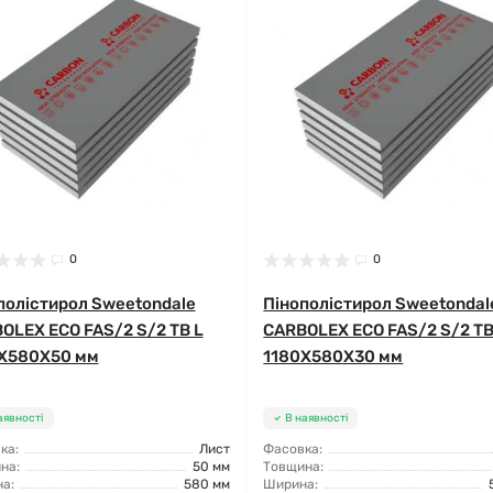
0
0
полістирол Sweetondale
Пінополістирол Sweetondal
OLEX ECO FAS/2 S/2 TB L
CARBOLEX ECO FAS/2 S/2 TB
X580X50 мм
1180X580X30 мм
аявності
В наявності
ка:
Лист
Фасовка:
на:
50 мм
Товщина:
а:
580 мм
Ширина: