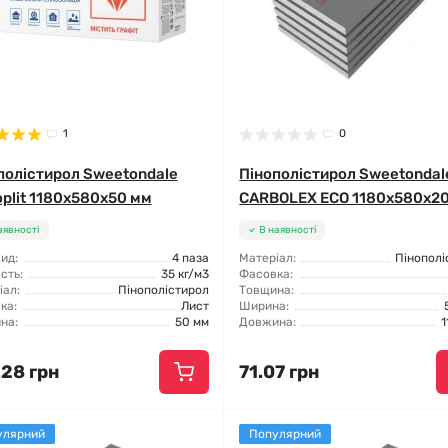
1
0
полістирол Sweetondale
Пінополістирол Sweetondal
oplit 1180x580x50 мм
CARBOLEX ECO 1180x580x2
аявності
В наявності
ид:
4 паза
Матеріал:
Пінополі
сть:
35 кг/м3
Фасовка:
іал:
Пінополістирол
Товщина:
ка:
Лист
Ширина:
на:
50 мм
Довжина:
1
.28 грн
71.07 грн
улярний
Популярний