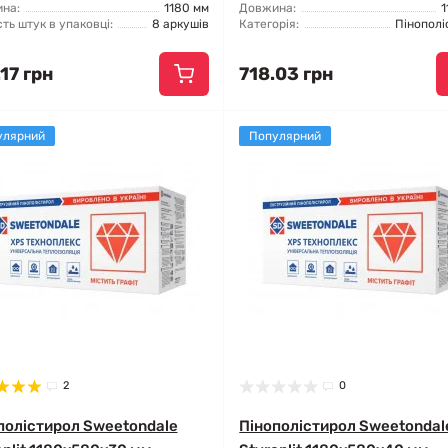
на:
1180 мм
Довжина:
1
сть штук в упаковці:
8 аркушів
Категорія:
Пінополі
17 грн
718.03 грн
улярний
Популярний
2
0
полістирол Sweetondale
Пінополістирол Sweetondal