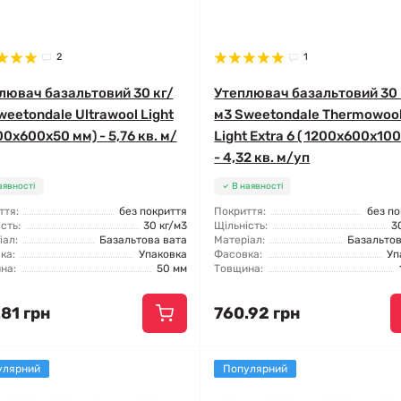
2
1
лювач базальтовий 30 кг/
Утеплювач базальтовий 30 
weetondale Ultrawool Light
м3 Sweetondale Thermowoo
00x600x50 мм) - 5,76 кв. м/
Light Extra 6 ( 1200x600x10
- 4,32 кв. м/уп
аявності
В наявності
ття:
без покриття
Покриття:
без п
сть:
30 кг/м3
Щільність:
3
іал:
Базальтова вата
Матеріал:
Базальтов
ка:
Упаковка
Фасовка:
Уп
на:
50 мм
Товщина:
81 грн
760.92 грн
улярний
Популярний