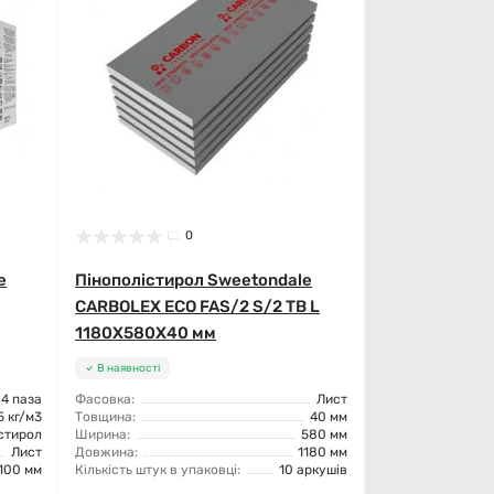
0
e
Пінополістирол Sweetondale
CARBOLEX ECO FAS/2 S/2 TB L
1180X580X40 мм
В наявності
4 паза
Фасовка:
Лист
5 кг/м3
Товщина:
40 мм
стирол
Ширина:
580 мм
Лист
Довжина:
1180 мм
100 мм
Кількість штук в упаковці:
10 аркушів