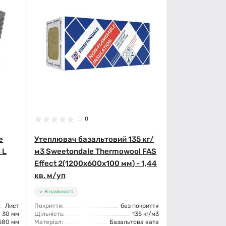
0
e
Утеплювач базальтовий 135 кг/
 L
м3 Sweetondale Thermowool FAS
Effect 2(1200x600x100 мм) - 1,44
кв. м/уп
В наявності
Лист
Покриття:
без покриття
30 мм
Щільність:
135 кг/м3
580 мм
Матеріал:
Базальтова вата