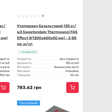
0
кг/
Утеплювач базальтовий 135 кг/
l
м3 Sweetondale Thermowool FAS
0 мм)
Effect 4(1200x600x50 мм) - 2,88
кв. м/уп
В наявності
окриття
Покриття:
без покриття
0 кг/м3
Щільність:
135 кг/м3
а вата
Матеріал:
Базальтова вата
аковка
Фасовка:
Упаковка
100 мм
Товщина:
50 мм
783.62 грн
Популярний