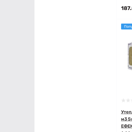
187.
Поп
Утеп
м3 S
ЕФЕК