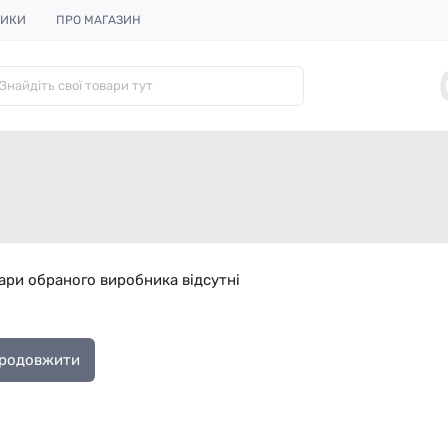
НИКИ
ПРО МАГАЗИН
ари обраного виробника відсутні
родовжити