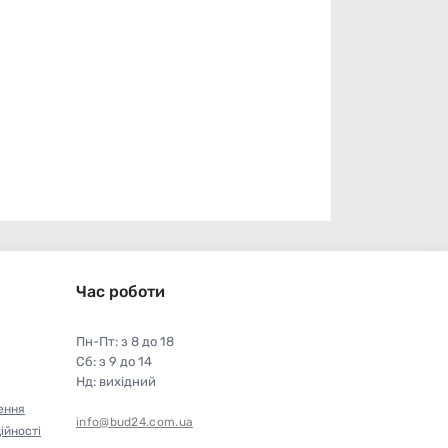
Час роботи
Пн-Пт: з 8 до 18
Сб: з 9 до 14
Нд: вихідний
ення
info@bud24.com.ua
ійності