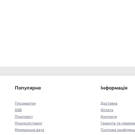
Популярне
Інформація
Гіпсокартон
Доставка
OSB
Оплата
Пінопласт
Контакти
Пінополістирол
Гарантія та поверн
Мінеральна вата
Політика конфіденц