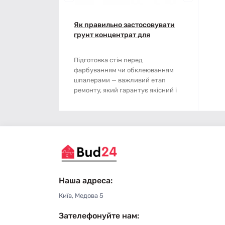
Мотузки
Віник
Як правильно застосовувати
Наждачний папір
Викрутка
грунт концентрат для
підготовки стін: покрокова
Сітка абразивна
Граблі
інструкція
Підготовка стін перед
фарбуванням чи обклеюванням
Стрічка
Губки для шліфування
шпалерами — важливий етап
ремонту, який гарантує якісний і
Хрестики для плитки
Зубило
довговічний результат..
Кельма
Кліщі
Ключі
Наша адреса:
Коронки
Київ, Медова 5
Зателефонуйте нам:
Лопата