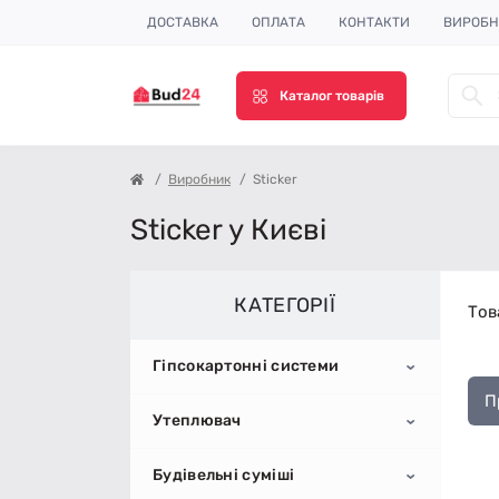
ДОСТАВКА
ОПЛАТА
КОНТАКТИ
ВИРОБ
Каталог товарів
Виробник
Sticker
Sticker у Києві
КАТЕГОРІЇ
Тов
Гіпсокартонні системи
П
Утеплювач
Гіпсокартон
Будівельні суміші
Профіль для гіпсокартону
Пінопласт
Стельовий гіпсокартон