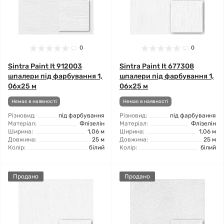
0
0
Sintra Paint It 912003
Sintra Paint It 677308
шпалери під фарбування 1,
шпалери під фарбування 1,
06x25 м
06x25 м
Немає в наявності
Немає в наявності
Різновид:
під фарбування
Різновид:
під фарбування
Матеріал:
Флізелін
Матеріал:
Флізелін
Ширина:
1,06 м
Ширина:
1,06 м
Довжина:
25 м
Довжина:
25 м
Колір:
білий
Колір:
білий
Продано
Продано