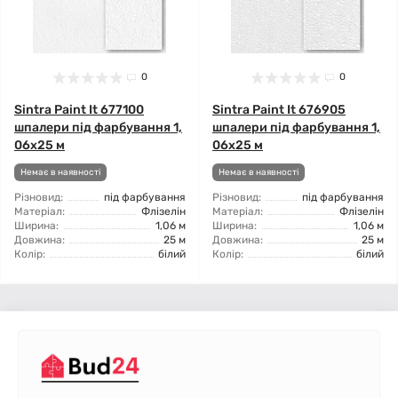
0
0
Sintra Paint It 677100
Sintra Paint It 676905
шпалери під фарбування 1,
шпалери під фарбування 1,
06x25 м
06x25 м
Немає в наявності
Немає в наявності
Різновид:
під фарбування
Різновид:
під фарбування
Матеріал:
Флізелін
Матеріал:
Флізелін
Ширина:
1,06 м
Ширина:
1,06 м
Довжина:
25 м
Довжина:
25 м
Колір:
білий
Колір:
білий