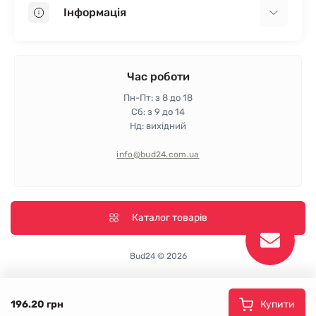
Інформація
Пінопласт
Пінополістирол
Доставка
Мінеральна вата
Оплата
Час роботи
Клей для плитки
Контакти
Пн-Пт: з 8 до 18
Гарантія та повернення
Сб: з 9 до 14
Нд: вихідний
Політика конфіденційності
Про магазин
info@bud24.com.ua
Відгуки
Карта сайту
Виробники
Каталог товарів
Bud24 © 2026
196.20 грн
Купити