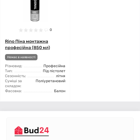
0
Rino Піна монтажна
професійна (850 мл)
Немає в наявності
Різновид:
Професійна
Тип:
Під пістолет
Сезонність:
літня
Суміші за
Поліуретановий
складом:
Фасовка:
Балон