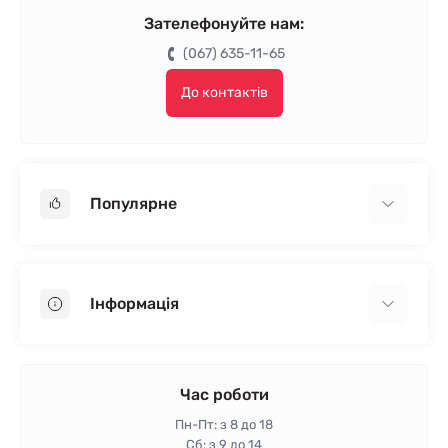
Зателефонуйте нам:
(067) 635-11-65
До контактів
Популярне
Гіпсокартон
OSB
Інформація
Пінопласт
Пінополістирол
Доставка
Мінеральна вата
Оплата
Час роботи
Клей для плитки
Контакти
Пн-Пт: з 8 до 18
Гарантія та повернення
Сб: з 9 до 14