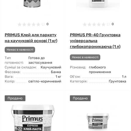
0
0
PRIMUS Клей для паркету
PRIMUS PR-40 Грунтовка
на каучуковій основі (1 кг)
універсальна
глибокопроникаюча (1 л)
Немає в наявності
Немає в наявності
Тип
Готова до
готовності:
застосування
Суміші за складом:
Каучуковий
Різновид:
глибокого
Фасовка:
Банка
проникнення
Вага:
1 кг
Об'єм:
1 л
Колір:
світло-коричневий
Категорія:
Ґрунтовка
Продано
Продано