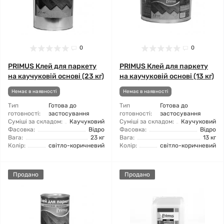
0
0
PRIMUS Клей для паркету
PRIMUS Клей для паркету
на каучуковій основі (23 кг)
на каучуковій основі (13 кг)
Немає в наявності
Немає в наявності
Тип
Готова до
Тип
Готова до
готовності:
застосування
готовності:
застосування
Суміші за складом:
Каучуковий
Суміші за складом:
Каучуковий
Фасовка:
Відро
Фасовка:
Відро
Вага:
23 кг
Вага:
13 кг
Колір:
світло-коричневий
Колір:
світло-коричневий
Продано
Продано