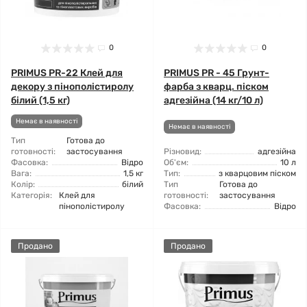
0
0
PRIMUS PR-22 Клей для
PRIMUS PR - 45 Грунт-
декору з пінополістиролу
фарба з кварц. піском
білий (1,5 кг)
адгезійна (14 кг/10 л)
Немає в наявності
Немає в наявності
Тип
Готова до
готовності:
застосування
Різновид:
адгезійна
Фасовка:
Відро
Об'єм:
10 л
Вага:
1,5 кг
Тип:
з кварцовим піском
Колір:
білий
Тип
Готова до
Категорія:
Клей для
готовності:
застосування
пінополістиролу
Фасовка:
Відро
Продано
Продано