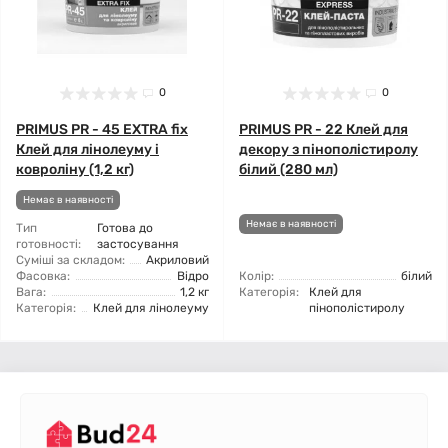
0
0
PRIMUS PR - 45 EXTRA fix
PRIMUS PR - 22 Клей для
Клей для лінолеуму і
декору з пінополістиролу
ковроліну (1,2 кг)
білий (280 мл)
Немає в наявності
Немає в наявності
Тип
Готова до
готовності:
застосування
Суміші за складом:
Акриловий
Фасовка:
Відро
Колір:
білий
Вага:
1,2 кг
Категорія:
Клей для
Категорія:
Клей для лінолеуму
пінополістиролу