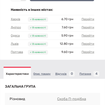
Наявність в інших містах:
Харків
6.70 грн
Перейти
В наявності
Дніпро
7.60 грн
Перейти
В наявності
Одеса
5.90 грн
Перейти
В наявності
Львів
12.80 грн
Перейти
В наявності
Полтава
9.60 грн
Перейти
В наявності
0
4
Характеристики
Опис товару
Відгуків
Питання
ЗАГАЛЬНА ГРУПА
Різновид
Скоба П-подібна