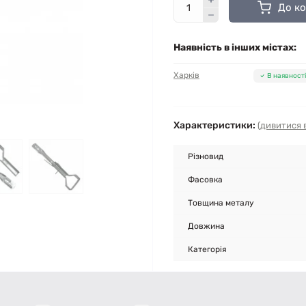
До к
Наявність в інших містах:
Харків
В наявності
Характеристики:
(дивитися в
Різновид
Фасовка
Товщина металу
Довжина
Категорія