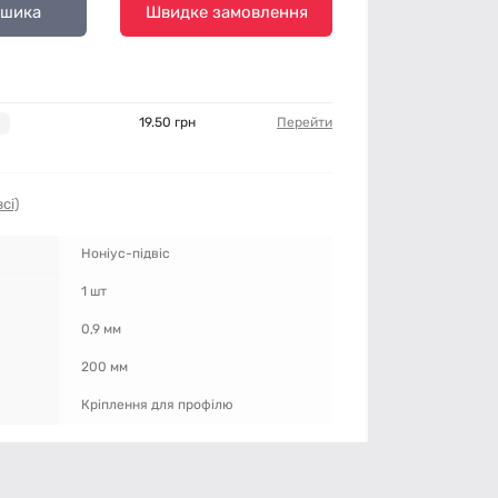
ошика
Швидке замовлення
19.50 грн
Перейти
сі)
Ноніус-підвіс
1 шт
0,9 мм
200 мм
Кріплення для профілю