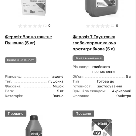
0
0
Ферозіт Вапно гашене
Ферозіт 7 Грунтовка
Пушонка (5 кг)
глибокопроникаюча
протигрибкова (5 л)
Немає в наявності
Немає в наявності
Різновид:
глибокого
проникнення
Різновид:
гашене
Об'єм:
5 л
Тип:
пушонка
Тип
Готова до
Фасовка:
Мішок
готовності:
застосування
Вага:
5 кг
Суміші за складом:
Акриловий
Категорія:
Вапно
Фасовка:
Каністра
Продано
Продано