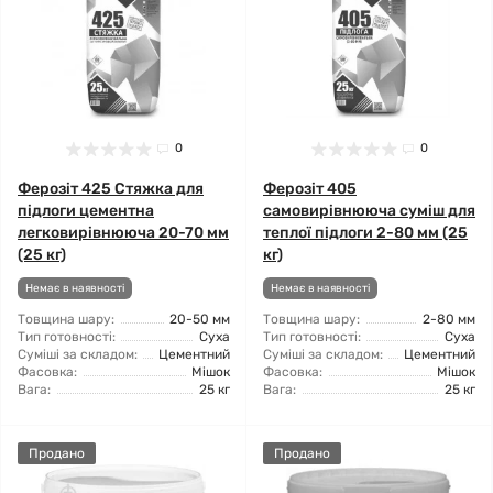
0
0
Ферозіт 425 Стяжка для
Ферозіт 405
підлоги цементна
самовирівнююча суміш для
легковирівнююча 20-70 мм
теплої підлоги 2-80 мм (25
(25 кг)
кг)
Немає в наявності
Немає в наявності
Товщина шару:
20-50 мм
Товщина шару:
2-80 мм
Тип готовності:
Суха
Тип готовності:
Суха
Суміші за складом:
Цементний
Суміші за складом:
Цементний
Фасовка:
Мішок
Фасовка:
Мішок
Вага:
25 кг
Вага:
25 кг
Продано
Продано