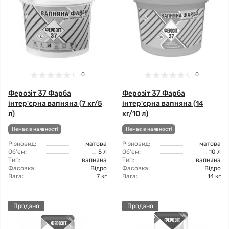
0
0
Ферозіт 37 Фарба
Ферозіт 37 Фарба
інтер'єрна вапняна (7 кг/5
інтер'єрна вапняна (14
л)
кг/10 л)
Немає в наявності
Немає в наявності
Різновид:
матова
Різновид:
матова
Об'єм:
5 л
Об'єм:
10 л
Тип:
вапняна
Тип:
вапняна
Фасовка:
Відро
Фасовка:
Відро
Вага:
7 кг
Вага:
14 кг
Продано
Продано