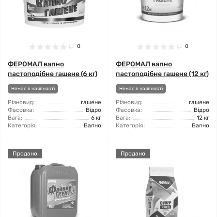
0
0
ФЕРОМАЛ вапно
ФЕРОМАЛ вапно
пастоподібне гашене (6 кг)
пастоподібне гашене (12 кг)
Немає в наявності
Немає в наявності
Різновид:
гашене
Різновид:
гашене
Фасовка:
Відро
Фасовка:
Відро
Вага:
6 кг
Вага:
12 кг
Категорія:
Вапно
Категорія:
Вапно
Продано
Продано