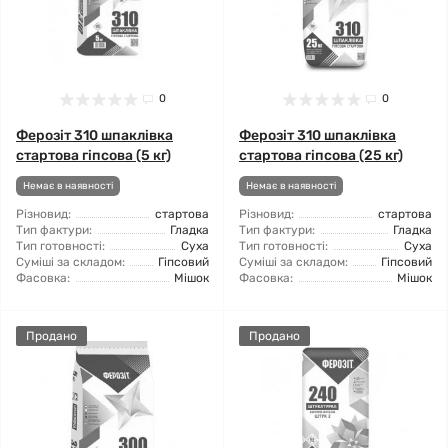
0
0
Ферозіт 310 шпаклівка
Ферозіт 310 шпаклівка
стартова гіпсова (5 кг)
стартова гіпсова (25 кг)
Немає в наявності
Немає в наявності
Різновид:
стартова
Різновид:
стартова
Тип фактури:
Гладка
Тип фактури:
Гладка
Тип готовності:
Суха
Тип готовності:
Суха
Суміші за складом:
Гіпсовий
Суміші за складом:
Гіпсовий
Фасовка:
Мішок
Фасовка:
Мішок
Продано
Продано