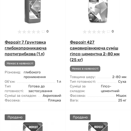
0
0
Ферозіт 7 Грунтовка
Ферозіт 427
глибокопроникаюча
самовирівнююча суміш
протигрибкова (1 л)
гіпсо-цементна 2-80 мм
(25 кг)
Немає в наявності
Немає в наявності
Різновид:
глибокого
проникнення
Товщина шару:
2-80 мм
Об'єм:
1 л
Тип готовності:
Суха
Тип
Готова до
Суміші за
Гіпсо-
готовності:
застосування
складом:
цементний
Суміші за складом:
Акриловий
Фасовка:
Мішок
Фасовка:
Пляшка
Вага:
25 кг
Продано
Продано