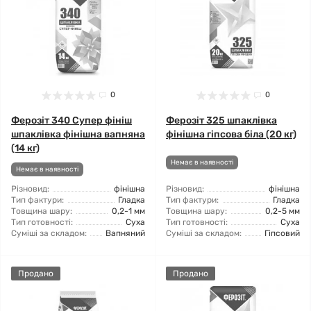
0
0
Ферозіт 340 Супер фініш
Ферозіт 325 шпаклівка
шпаклівка фінішна вапняна
фінішна гіпсова біла (20 кг)
(14 кг)
Немає в наявності
Немає в наявності
Різновид:
фінішна
Різновид:
фінішна
Тип фактури:
Гладка
Тип фактури:
Гладка
Товщина шару:
0,2-1 мм
Товщина шару:
0,2-5 мм
Тип готовності:
Суха
Тип готовності:
Суха
Суміші за складом:
Вапняний
Суміші за складом:
Гіпсовий
Продано
Продано