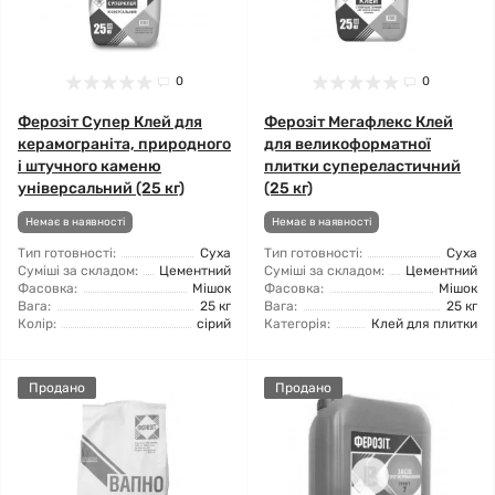
0
0
Ферозіт Супер Клей для
Ферозіт Мегафлекс Клей
керамограніта, природного
для великоформатної
і штучного каменю
плитки супереластичний
універсальний (25 кг)
(25 кг)
Немає в наявності
Немає в наявності
Тип готовності:
Суха
Тип готовності:
Суха
Суміші за складом:
Цементний
Суміші за складом:
Цементний
Фасовка:
Мішок
Фасовка:
Мішок
Вага:
25 кг
Вага:
25 кг
Колір:
сірий
Категорія:
Клей для плитки
Продано
Продано