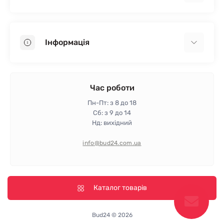
Гіпсокартон
OSB
Інформація
Пінопласт
Пінополістирол
Доставка
Мінеральна вата
Оплата
Час роботи
Клей для плитки
Контакти
Пн-Пт: з 8 до 18
Гарантія та повернення
Сб: з 9 до 14
Нд: вихідний
Політика конфіденційності
Про магазин
info@bud24.com.ua
Відгуки
Карта сайту
Виробники
Каталог товарів
Bud24 © 2026