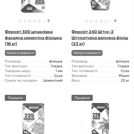
0
0
Ферозіт 300 шпаклівка
Ферозіт 240 Штук-2
фасадна цементна фінішна
Штукатурка вапняна фініш
(18 кг)
(23 кг)
Немає в наявності
Немає в наявності
Різновид:
фінішна
Різновид:
фінішна
Тип фактури:
Гладка
Тип фактури:
Гладка
Товщина шару:
1 мм
Тип готовності:
Суха
Тип готовності:
Суха
Фасовка:
Мішок
Суміші за складом:
Цементний
Вага:
23 кг
Продано
Продано