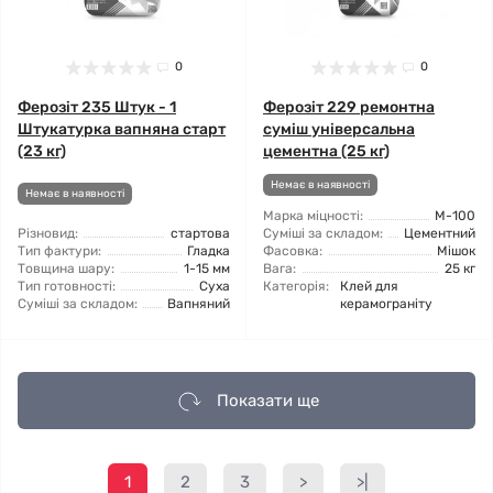
0
0
Ферозіт 235 Штук - 1
Ферозіт 229 ремонтна
Штукатурка вапняна старт
суміш універсальна
(23 кг)
цементна (25 кг)
Немає в наявності
Немає в наявності
Марка міцності:
М-100
Різновид:
стартова
Суміші за складом:
Цементний
Тип фактури:
Гладка
Фасовка:
Мішок
Товщина шару:
1-15 мм
Вага:
25 кг
Тип готовності:
Суха
Категорія:
Клей для
Суміші за складом:
Вапняний
керамограніту
Показати ще
1
2
3
>
>|