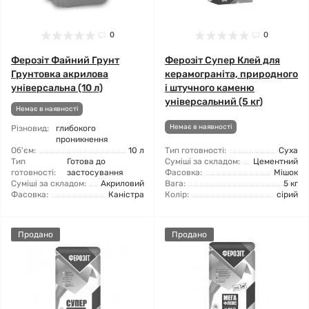
0
0
Ферозіт Файний Грунт
Ферозіт Супер Клей для
Грунтовка акрилова
керамограніта, природного
універсальна (10 л)
і штучного каменю
універсальний (5 кг)
Немає в наявності
Немає в наявності
Різновид:
глибокого
проникнення
Об'єм:
10 л
Тип готовності:
Суха
Тип
Готова до
Суміші за складом:
Цементний
готовності:
застосування
Фасовка:
Мішок
Суміші за складом:
Акриловий
Вага:
5 кг
Фасовка:
Каністра
Колір:
сірий
Продано
Продано