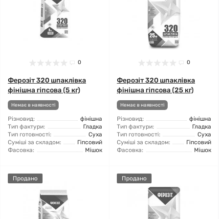
0
0
Ферозіт 320 шпаклівка
Ферозіт 320 шпаклівка
фінішна гіпсова (5 кг)
фінішна гіпсова (25 кг)
Немає в наявності
Немає в наявності
Різновид:
фінішна
Різновид:
фінішна
Тип фактури:
Гладка
Тип фактури:
Гладка
Тип готовності:
Суха
Тип готовності:
Суха
Суміші за складом:
Гіпсовий
Суміші за складом:
Гіпсовий
Фасовка:
Мішок
Фасовка:
Мішок
Продано
Продано