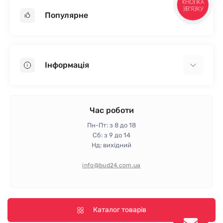
КНОПКА
ЗВ'ЯЗКУ
Популярне
Гіпсокартон
OSB
Інформація
Пінопласт
Пінополістирол
Доставка
Мінеральна вата
Оплата
Час роботи
Клей для плитки
Контакти
Пн-Пт: з 8 до 18
Гарантія та повернення
Сб: з 9 до 14
Нд: вихідний
Політика конфіденційності
Про магазин
info@bud24.com.ua
Відгуки
Карта сайту
Виробники
Каталог товарів