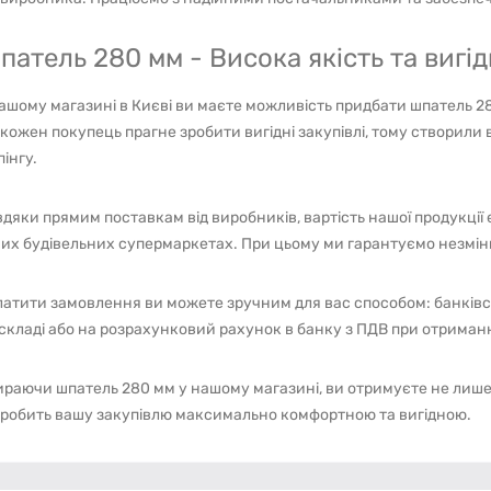
патель 280 мм - Висока якість та вигі
ашому магазині в Києві ви маєте можливість придбати шпатель 280 
кожен покупець прагне зробити вигідні закупівлі, тому створили 
інгу.
дяки прямим поставкам від виробників, вартість нашої продукці
их будівельних супермаркетах. При цьому ми гарантуємо незмінн
атити замовлення ви можете зручним для вас способом: банківс
складі або на розрахунковий рахунок в банку з ПДВ при отриманн
раючи шпатель 280 мм у нашому магазині, ви отримуєте не лише я
 робить вашу закупівлю максимально комфортною та вигідною.