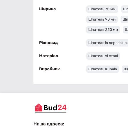
Ширина
Шпатель 75 мм.
Шп
Шпатель 90 мм
Шп
Шпатель 250 мм
Ш
Різновид
Шпатель із дерев'яно
Матеріал
Шпатель зі сталі
Виробник
Шпатель Kubala
Шп
Наша адреса: