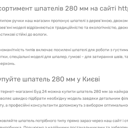
сортимент шпателів 280 мм на сайті htt
типом ручки наш магазин пропонує шпателі з дерев'яною, двоко
ев'яні моделі відрізняються традиційністю та екологічністю, дво
стикові стійкі до вологи.
номанітність типів включає посилені шпателі для роботи з густим
тки, спеціальні моделі для шпалер, гумові – для затирання швів, т
верхонь.
упуйте шпатель 280 мм у Києві
нтернет-магазині Буд 24 можна купити шпатель 280 мм за найкра
воляє швидко підібрати необхідну модель завдяки детальним філ
ту, а професійні консультанти допоможуть з вибором оптимально
овляйте шпатель потрібного типу прямо зараз через наш сайт і о
д виробника. Працюємо з надійними постачальниками та забезпе