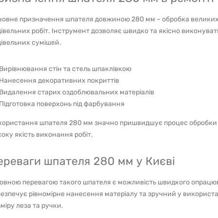
новне призначення шпателя довжиною 280 мм – обробка великих 
івельних робіт. Інструмент дозволяє швидко та якісно виконувати
івельних сумішей.
Вирівнювання стін та стель шпаклівкою
Нанесення декоративних покриттів
Видалення старих оздоблювальних матеріалів
Підготовка поверхонь під фарбування
користання шпателя 280 мм значно пришвидшує процес обробки 
оку якість виконання робіт.
ереваги шпателя 280 мм у Києві
ловною перевагою такого шпателя є можливість швидкого опрацю
езпечує рівномірне нанесення матеріалу та зручний у використ
міру леза та ручки.