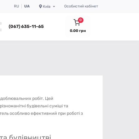
RU
UA
Особистий кабінет
Київ
0
(067) 635-11-65
0.00 грн
здоблювальних робіт. Цей
зноманітні будівельні суміші та
тель особливо ефективний при роботі з
та будівництві