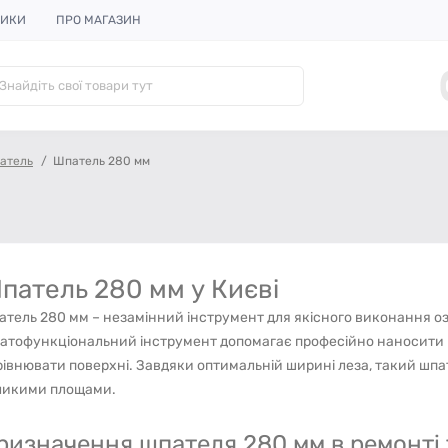
НИКИ
ПРО МАГАЗИН
атель
Шпатель 280 мм
патель 280 мм у Києві
тель 280 мм – незамінний інструмент для якісного виконання о
атофункціональний інструмент допомагає професійно наносити рі
івнювати поверхні. Завдяки оптимальній ширині леза, такий шпа
ликими площами.
ризначення шпателя 280 мм в ремонті 