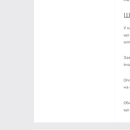
Ш
У н
що 
шоп
Зав
інш
Опл
на 
Оби
що