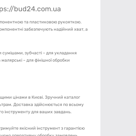
ps://bud24.com.ua
мпонентною та пластиковою рукояткою.
компонентні забезпечують надійний хват, а
и сумішами, зубчасті – для укладання
а малярські – для фінішної обробки
щими цінами в Києві. Зручний каталог
ьтрам. Доставка здійснюється по всьому
го інструменту для ваших завдань.
тримуйте якісний інструмент з гарантією
чуємо оперативну обробку замовлень.