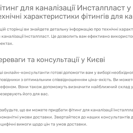
ітинг для каналізації Инсталпласт у
ехнічні характеристики фітингів для ка
цій сторінці ви знайдете детальну інформацію про технічні харак
 каналізації Інсталпласт. Це дозволить вам ефективно використов
ектах.
ереваги та консультації у Києві
і онлайн-консультанти готові допомогти вам у виборі необхідног
повідники з оптимальним співвідношенням ціна-якість. Ви можете
ефоном. Вони також допоможуть визначити найближчий склад у Ки
езервують його для вас.
забудьте, що ви можете придбати фітинг для каналізації Інсталпл
номанітні умови доставки. Звертайтеся до наших консультантів д
цифічні вимоги щодо цін та умов доставки.