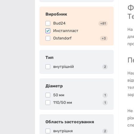
Ф
Виробник
Т
Bud24
+81
На 
Инсталпласт
для
Ostendorf
+3
про
Тип
П
внутрішній
2
Наш
від
Діаметр
тел
зар
50 мм
1
110/50 мм
1
Не 
різ
Область застосування
спе
внутрішня
2