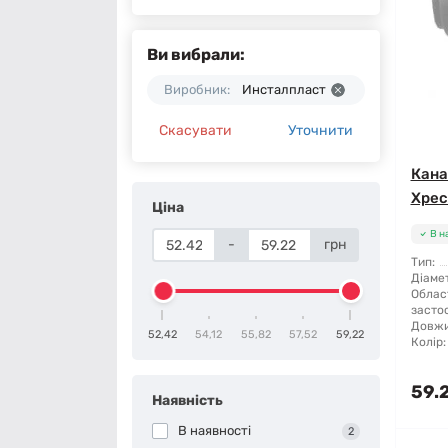
Ви вибрали:
Виробник:
Инсталпласт
Скасувати
Уточнити
Кана
Хрес
Ціна
В н
-
грн
Тип:
Діамет
Облас
засто
Довжи
52,42
54,12
55,82
57,52
59,22
Колір:
59.
Наявність
В наявності
2