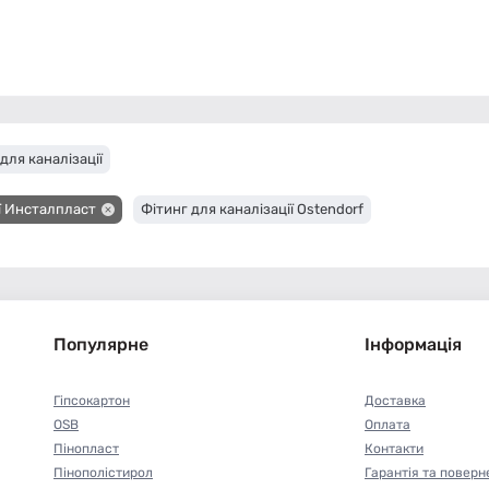
для каналізації
ії Инсталпласт
Фітинг для каналізації Ostendorf
Популярне
Інформація
Гіпсокартон
Доставка
OSB
Оплата
Пінопласт
Контакти
Пінополістирол
Гарантія та поверн