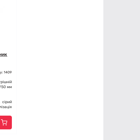
ник
у: 1409
трішній
/50 мм
сірий
лізація