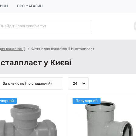
НИКИ
ПРО МАГАЗИН
для каналізації
Фітинг для каналізації Инсталпласт
нсталпласт у Києві
улярний
Популярний