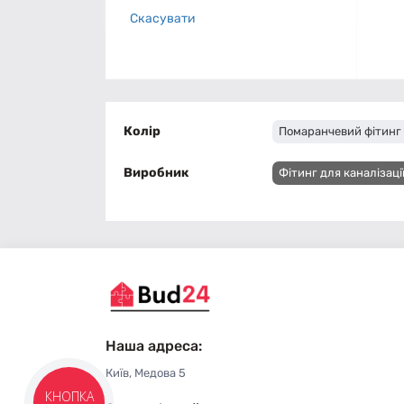
Скасувати
Колір
Помаранчевий фітинг 
Виробник
Фітинг для каналізац
Наша адреса:
Київ, Медова 5
КНОПКА