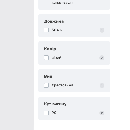
каналізація
Довжина
50 мм
1
Колір
сірий
2
Вид
Хрестовина
1
Кут вигину
90
2