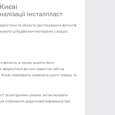
 Києві
налізації Інсталпласт
теристики та область застосування фітингів
увати ці будівельні матеріали у ваших
о фітинга, а також знайти його
 звернутися до них через чат або за
єві, перевірять наявність цього товару та
аст за вигідними цінами, які включають
ля отримання додаткової інформації про