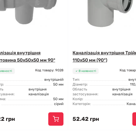
лізація внутрішня
Каналізація внутрішня Трій
товина 50x50x50 мм 90°
110x50 мм (90°)
Код товару: 9028
Код товар
аявності
В наявності
внутрішній
Тип:
вну
р:
50 мм
Діаметр:
110
ть
внутрішня
Область
внутрішня
сування:
каналізація
застосування:
каналізація
на:
50 мм
Колір:
сірий
Категорія:
Кана
22 грн
52.42 грн