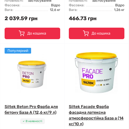
готовності:
застосування
готовності:
застосування
Фасовка:
Відро
Фасовка:
Відро
Вага:
12,6 кг
Вага:
1,26 кг
2 039.59 грн
466.73 грн
До кошика
До кошика
Популярний
Siltek Beton Pro Фарба для
Siltek Facade Фарба
бетону База А (12,6 кг/9 л)
фасадна латексна
атмосферостійка База а (14
В наявності
кг/10 л)