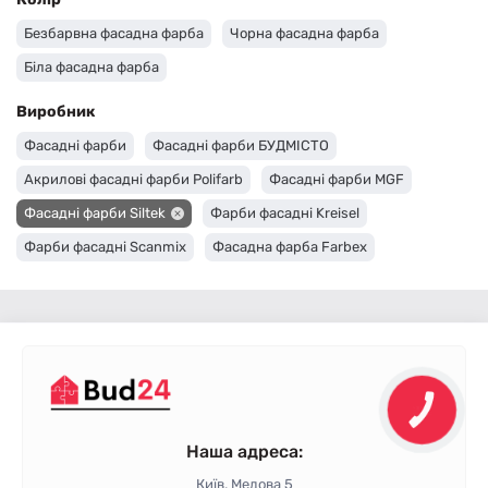
Безбарвна фасадна фарба
Чорна фасадна фарба
Біла фасадна фарба
Виробник
Фасадні фарби
Фасадні фарби БУДМІСТО
Акрилові фасадні фарби Polifarb
Фасадні фарби MGF
Фасадні фарби Siltek
Фарби фасадні Kreisel
Фарби фасадні Scanmix
Фасадна фарба Farbex
Фасадна фарба Dufa
Фасадні фарби Deutek
Фарби фасадні Ceresit
Фасадна фарба Builder
Фасадні фарби Anserglob
Наша адреса:
Київ, Медова 5