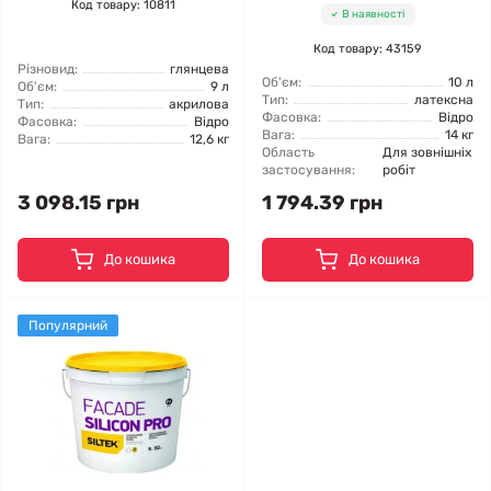
Код товару: 10811
В наявності
Код товару: 43159
Різновид:
глянцева
Об'єм:
10 л
Об'єм:
9 л
Тип:
латексна
Тип:
акрилова
Фасовка:
Відро
Фасовка:
Відро
Вага:
14 кг
Вага:
12,6 кг
Область
Для зовнішніх
застосування:
робіт
3 098.15 грн
1 794.39 грн
До кошика
До кошика
Популярний