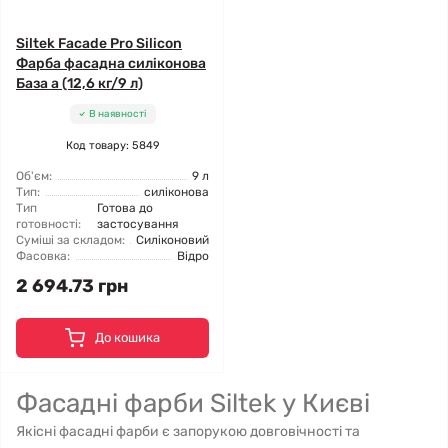
Siltek Facade Pro Silicon
Фарба фасадна силіконова
База а (12,6 кг/9 л)
В наявності
Код товару: 5849
Об'єм:
9 л
Тип:
силіконова
Тип
Готова до
готовності:
застосування
Суміші за складом:
Силіконовий
Фасовка:
Відро
2 694.73 грн
До кошика
Фасадні фарби Siltek у Києві
Якісні фасадні фарби є запорукою довговічності та