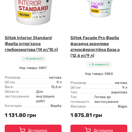
Siltek Interior Standard
Siltek Facade Pro Фарба
Фарба інтер'єрна
фасадна акрилова
глибокоматова (14 кг/10 л)
атмосферостійка База а
(12,6 кг/9 л)
В наявності
В наявності
Код товару: 5857
Код товару: 5850
Різновид:
матова
Об'єм:
9 л
Різновид:
матова
Вага:
12,6 кг
Об'єм:
9 л
Область
Для
Тип:
акрилова
застосування:
внутрішніх
Тип
Готова до
робіт
готовності:
застосування
Категорія:
Фарба
Фасовка:
Відро
1 131.80 грн
1 875.81 грн
До кошика
До кошика