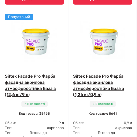
Популярний
Siltek Facade Pro Фарба
Siltek Facade Pro Фарба
фасадна акрилова
фасадна акрилова
атмосферостійка База з
атмосферостійка База а
(12,6 кг/9 л)
(1,26 кг/0,9 л)
В наявності
В наявності
Код товару: 38968
Код товару: 8641
Об'єм:
9 л
Об'єм:
0,9 л
Тип:
акрилова
Тип:
акрилова
Тип
Готова до
Тип
Готова до