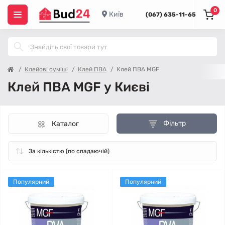
0
Київ
(067) 635-11-65
Клейові суміші
Клей ПВА
Клей ПВА MGF
Клей ПВА MGF у Києві
Фільтр
Каталог
Популярний
Популярний