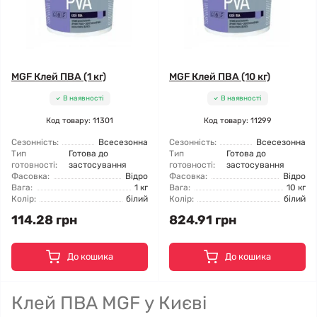
MGF Клей ПВА (1 кг)
MGF Клей ПВА (10 кг)
В наявності
В наявності
Код товару: 11301
Код товару: 11299
Сезонність:
Всесезонна
Сезонність:
Всесезонна
Тип
Готова до
Тип
Готова до
готовності:
застосування
готовності:
застосування
Фасовка:
Відро
Фасовка:
Відро
Вага:
1 кг
Вага:
10 кг
Колір:
білий
Колір:
білий
114.28 грн
824.91 грн
До кошика
До кошика
Клей ПВА MGF у Києві