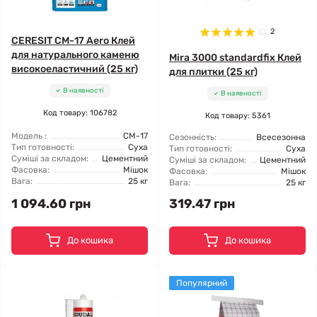
2
CERESIT CM-17 Aero Клей
для натурального каменю
Mira 3000 standardfix Клей
високоеластичний (25 кг)
для плитки (25 кг)
В наявності
В наявності
Код товару: 106782
Код товару: 5361
Модель :
CM-17
Сезонність:
Всесезонна
Тип готовності:
Суха
Тип готовності:
Суха
Суміші за складом:
Цементний
Суміші за складом:
Цементний
Фасовка:
Мішок
Фасовка:
Мішок
Вага:
25 кг
Вага:
25 кг
1 094.60 грн
319.47 грн
До кошика
До кошика
Популярний