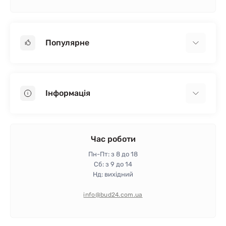
Популярне
Гіпсокартон
OSB
Інформація
Пінопласт
Пінополістирол
Доставка
Мінеральна вата
Оплата
Час роботи
Клей для плитки
Контакти
Пн-Пт: з 8 до 18
Гарантія та повернення
Сб: з 9 до 14
Нд: вихідний
Політика конфіденційності
Про магазин
info@bud24.com.ua
Відгуки
Карта сайту