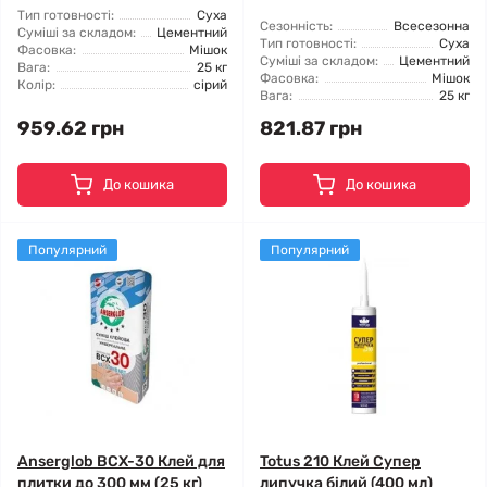
Тип готовності:
Суха
Сезонність:
Всесезонна
Суміші за складом:
Цементний
Тип готовності:
Суха
Фасовка:
Мішок
Суміші за складом:
Цементний
Вага:
25 кг
Фасовка:
Мішок
Колір:
сірий
Вага:
25 кг
959.62 грн
821.87 грн
До кошика
До кошика
Популярний
Популярний
Anserglob BCX-30 Клей для
Totus 210 Клей Супер
плитки до 300 мм (25 кг)
липучка білий (400 мл)