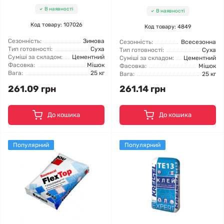
В наявності
В наявності
Код товару: 107026
Код товару: 4849
Сезонність:
Зимова
Сезонність:
Всесезонна
Тип готовності:
Суха
Тип готовності:
Суха
Суміші за складом:
Цементний
Суміші за складом:
Цементний
Фасовка:
Мішок
Фасовка:
Мішок
Вага:
25 кг
Вага:
25 кг
261.09 грн
261.14 грн
До кошика
До кошика
Популярний
Популярний