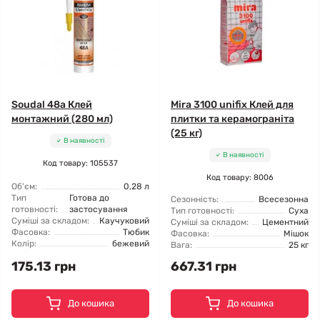
Soudal 48a Клей
Mira 3100 unifix Клей для
монтажний (280 мл)
плитки та керамограніта
(25 кг)
В наявності
В наявності
Код товару: 105537
Код товару: 8006
Об'єм:
0,28 л
Тип
Готова до
Сезонність:
Всесезонна
готовності:
застосування
Тип готовності:
Суха
Суміші за складом:
Каучуковий
Суміші за складом:
Цементний
Фасовка:
Тюбик
Фасовка:
Мішок
Колір:
бежевий
Вага:
25 кг
175.13 грн
667.31 грн
До кошика
До кошика