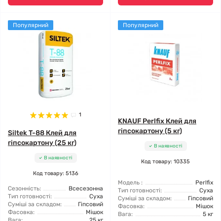
Популярний
Популярний
1
KNAUF Perlfix Клей для
гіпсокартону (5 кг)
Siltek T-88 Клей для
гіпсокартону (25 кг)
В наявності
В наявності
Код товару: 10335
Код товару: 5136
Модель :
Perlfix
Сезонність:
Всесезонна
Тип готовності:
Суха
Тип готовності:
Суха
Суміші за складом:
Гіпсовий
Суміші за складом:
Гіпсовий
Фасовка:
Мішок
Фасовка:
Мішок
Вага:
5 кг
Вага:
25 кг