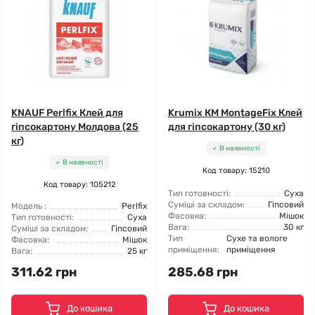
KNAUF Perlfix Клей для
Krumix КМ MontageFix Клей
гіпсокартону Молдова (25
для гіпсокартону (30 кг)
кг)
В наявності
В наявності
Код товару: 15210
Код товару: 105212
Тип готовності:
Суха
Суміші за складом:
Гіпсовий
Модель :
Perlfix
Фасовка:
Мішок
Тип готовності:
Суха
Вага:
30 кг
Суміші за складом:
Гіпсовий
Тип
Сухе та вологе
Фасовка:
Мішок
приміщення:
приміщення
Вага:
25 кг
311.62 грн
285.68 грн
До кошика
До кошика