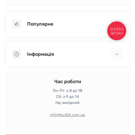
Популярне
КНОПКА
ЗВ'ЯЗКУ
Гіпсокартон
OSB
Інформація
Пінопласт
Пінополістирол
Доставка
Мінеральна вата
Оплата
Час роботи
Клей для плитки
Контакти
Пн-Пт: з 8 до 18
Гарантія та повернення
Сб: з 9 до 14
Нд: вихідний
Політика конфіденційності
Про магазин
info@bud24.com.ua
Відгуки
Карта сайту