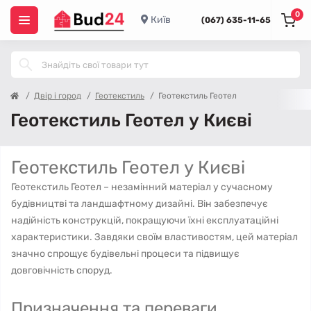
0
Київ
(067) 635-11-65
Двір і город
Геотекстиль
Геотекстиль Геотел
Геотекстиль Геотел у Києві
Геотекстиль Геотел у Києві
Геотекстиль Геотел – незамінний матеріал у сучасному
будівництві та ландшафтному дизайні. Він забезпечує
надійність конструкцій, покращуючи їхні експлуатаційні
характеристики. Завдяки своїм властивостям, цей матеріал
значно спрощує будівельні процеси та підвищує
довговічність споруд.
Призначення та переваги