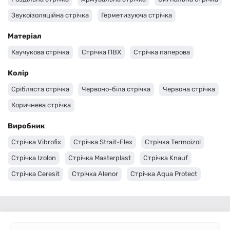
Звукоізоляційна стрічка
Герметизуюча стрічка
Матеріал
Каучукова стрічка
Стрічка ПВХ
Стрічка паперова
Колір
Срібляста стрічка
Червоно-біла стрічка
Червона стрічка
Коричнева стрічка
Виробник
Стрічка Vibrofix
Стрічка Strait-Flex
Стрічка Termoizol
Стрічка Izolon
Стрічка Masterplast
Стрічка Knauf
Стрічка Ceresit
Стрічка Alenor
Стрічка Aqua Protect