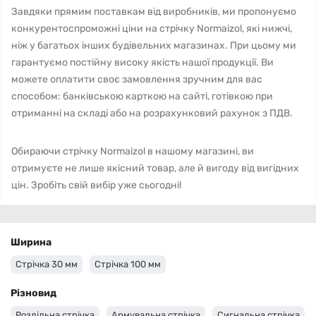
Завдяки прямим поставкам від виробників, ми пропонуємо
конкурентоспроможні ціни на стрічку Normaizol, які нижчі,
ніж у багатьох інших будівельних магазинах. При цьому ми
гарантуємо постійну високу якість нашої продукції. Ви
можете оплатити своє замовлення зручним для вас
способом: банківською карткою на сайті, готівкою при
отриманні на складі або на розрахунковий рахунок з ПДВ.
Обираючи стрічку Normaizol в нашому магазині, ви
отримуєте не лише якісний товар, але й вигоду від вигідних
цін. Зробіть свій вибір уже сьогодні!
Ширина
Стрічка 30 мм
Стрічка 100 мм
Різновид
Роздільна стрічка
Армувальна стрічка
Сигнальна стрічка