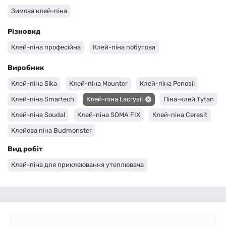
Зимова клей-піна
Різновид
Клей-піна професійна
Клей-піна побутова
Виробник
Клей-піна Sika
Клей-піна Mounter
Клей-піна Penosil
Клей-піна Smartech
Клей-піна Lacrysil
Піна-клей Tytan
Клей-піна Soudal
Клей-піна SOMA FIX
Клей-піна Ceresit
Клейова піна Budmonster
Вид робіт
Клей-піна для приклеювання утеплювача