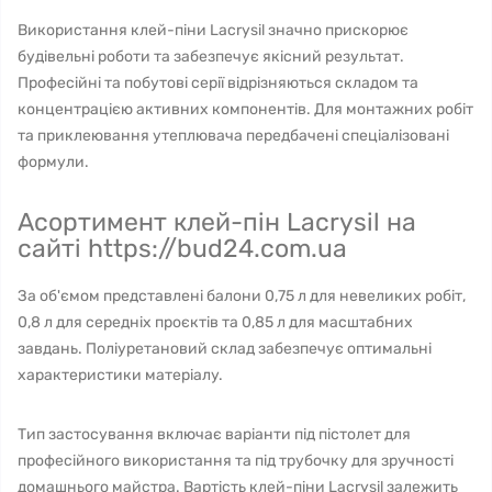
Використання клей-піни Lacrysil значно прискорює
будівельні роботи та забезпечує якісний результат.
Професійні та побутові серії відрізняються складом та
концентрацією активних компонентів. Для монтажних робіт
та приклеювання утеплювача передбачені спеціалізовані
формули.
Асортимент клей-пін Lacrysil на
сайті https://bud24.com.ua
За об'ємом представлені балони 0,75 л для невеликих робіт,
0,8 л для середніх проєктів та 0,85 л для масштабних
завдань. Поліуретановий склад забезпечує оптимальні
характеристики матеріалу.
Тип застосування включає варіанти під пістолет для
професійного використання та під трубочку для зручності
домашнього майстра. Вартість клей-піни Lacrysil залежить