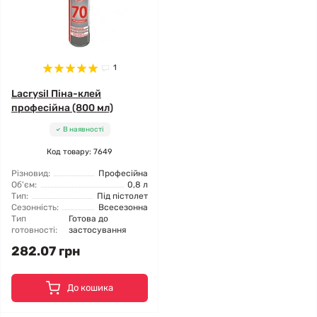
1
Lacrysil Піна-клей
професійна (800 мл)
В наявності
Код товару: 7649
Різновид:
Професійна
Об'єм:
0,8 л
Тип:
Під пістолет
Сезонність:
Всесезонна
Тип
Готова до
готовності:
застосування
282.07 грн
До кошика