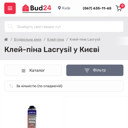
0
Київ
(067) 635-11-65
Будівельна хімія
Клей-піна
Клей-піна Lacrysil
Клей-піна Lacrysil у Києві
Фільтр
Каталог