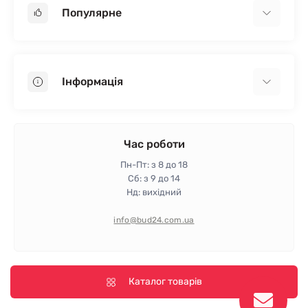
Популярне
Гіпсокартон
OSB
Інформація
Пінопласт
Пінополістирол
Доставка
Мінеральна вата
Оплата
Час роботи
Клей для плитки
Контакти
Пн-Пт: з 8 до 18
Гарантія та повернення
Сб: з 9 до 14
Нд: вихідний
Політика конфіденційності
Про магазин
info@bud24.com.ua
Відгуки
Карта сайту
Виробники
Каталог товарів