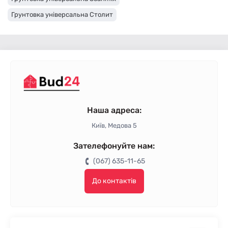
Грунтовка універсальна Столит
Грунтовка універсальна Siltek
Універсальна ґрунтовка Kreisel
Універсальна ґрунтовка Eskaro
Універсальна ґрунтовка Ceresit
Грунтовка універсальна BudmonsteR
Універсальна ґрунтовка Baumit
Наша адреса:
Грунтовка універсальна Anserglob
Київ, Медова 5
Зателефонуйте нам:
(067) 635-11-65
До контактів