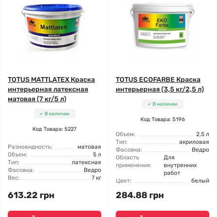
TOTUS MATTLATEX Краска
TOTUS ECOFARBE Краска
интерьерная латексная
интерьерная (3,5 кг/2,5 л)
матовая (7 кг/5 л)
В наличии
В наличии
Код Товара: 5196
Код Товара: 5227
Объем:
2,5 л
Тип:
акриловая
Разновидность:
матовая
Фасовка:
Ведро
Объем:
5 л
Область
Для
Тип:
латексная
применения:
внутренних
Фасовка:
Ведро
работ
Вес:
7 кг
Цвет:
белый
613.22 грн
284.88 грн