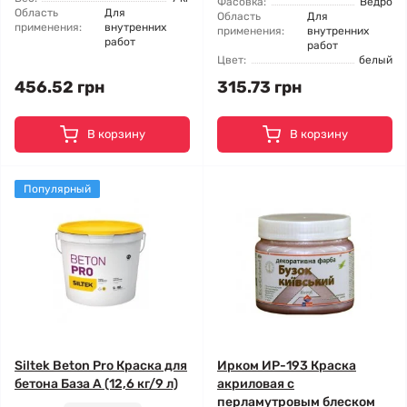
Фасовка:
Ведро
Область
Для
Область
Для
применения:
внутренних
применения:
внутренних
работ
работ
Цвет:
белый
456.52 грн
315.73 грн
В корзину
В корзину
Популярный
Siltek Beton Pro Краска для
Ирком ИР-193 Краска
бетона База А (12,6 кг/9 л)
акриловая с
перламутровым блеском