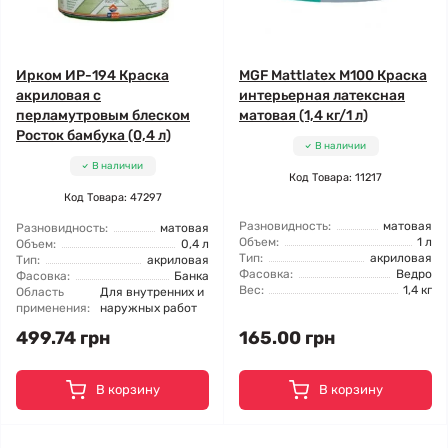
Ирком ИР-194 Краска
MGF Mattlatex М100 Краска
акриловая с
интерьерная латексная
перламутровым блеском
матовая (1,4 кг/1 л)
Росток бамбука (0,4 л)
В наличии
В наличии
Код Товара: 11217
Код Товара: 47297
Разновидность:
матовая
Разновидность:
матовая
Объем:
1 л
Объем:
0,4 л
Тип:
акриловая
Тип:
акриловая
Фасовка:
Ведро
Фасовка:
Банка
Вес:
1,4 кг
Область
Для внутренних и
применения:
наружных работ
499.74 грн
165.00 грн
В корзину
В корзину