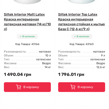
Siltek Interior Matt Latex
Siltek Interior Top Latex
Краска интерьерная
Краска интерьерная
латексная матовая (14 кг/10
латексная стойкая к мытью
л)
База C (12,6 кг/9 л)
В наличии
В наличии
Код Товара: 43166
Код Товара: 43163
Разновидность:
матовая
Разновидность:
матовая
Объем:
10 л
Объем:
9 л
Тип:
латексная
Тип:
латексная
Фасовка:
Ведро
Фасовка:
Ведро
Вес:
14 кг
Вес:
12,6 кг
1 490.04 грн
1 796.01 грн
В корзину
В корзину