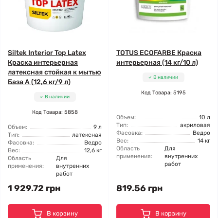
Siltek Interior Top Latex
TOTUS ECOFARBE Краска
Краска интерьерная
интерьерная (14 кг/10 л)
латексная стойкая к мытью
В наличии
База А (12,6 кг/9 л)
Код Товара: 5195
В наличии
Код Товара: 5858
Объем:
10 л
Тип:
акриловая
Объем:
9 л
Фасовка:
Ведро
Тип:
латексная
Вес:
14 кг
Фасовка:
Ведро
Область
Для
Вес:
12,6 кг
применения:
внутренних
Область
Для
работ
применения:
внутренних
работ
1 929.72 грн
819.56 грн
В корзину
В корзину