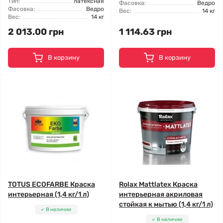
Тип:
латексная
Фасовка:
Ведро
Фасовка:
Ведро
Вес:
14 кг
Вес:
14 кг
2 013.00 грн
1 114.63 грн
В корзину
В корзину
TOTUS ECOFARBE Краска
Rolax Mattlatex Краска
интерьерная (1,4 кг/1 л)
интерьерная акриловая
стойкая к мытью (1,4 кг/1 л)
В наличии
В наличии