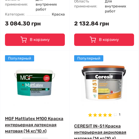
Область
Для
применения:
внутренних
применения:
внутренних
работ
работ
Категория:
Краска
3 084.30 грн
2 132.84 грн
В корзину
В корзину
Популярный
Популярный
1
MGF Mattlatex М100 Краска
интерьерная латексная
CERESIT IN-51 Краска
матовая (14 кг/10 л)
интерьерная акриловая
матовая (14 кг/10 л)