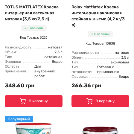
TOTUS MATTLATEX Краска
Rolax Mattlatex Краска
интерьерная латексная
интерьерная акриловая
матовая (3,5 кг/2,5 л)
стойкая к мытью (4,2 кг/3
л)
В наличии
В наличии
Код Товара: 5226
Код Товара: 10838
Разновидность:
матовая
Объем:
2,5 л
Разновидность:
матовая
Тип:
латексная
Объем:
3,5 л
Фасовка:
Ведро
Тип:
акриловая
Область
Для
Тип
Готовая к
применения:
внутренних
готовности:
применению
работ
Фасовка:
Ведро
348.60 грн
266.36 грн
В корзину
В корзину
Популярный