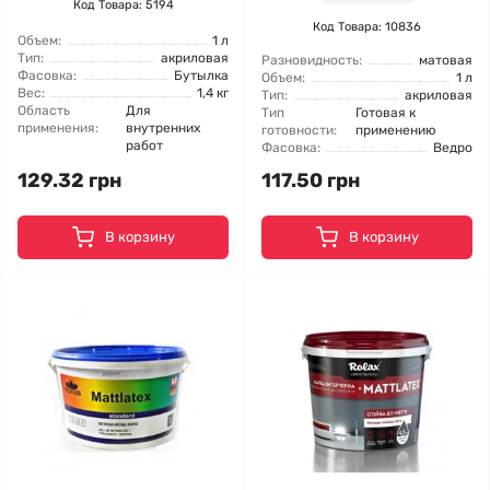
Код Товара: 5194
Код Товара: 10836
Объем:
1 л
Тип:
акриловая
Разновидность:
матовая
Фасовка:
Бутылка
Объем:
1 л
Вес:
1,4 кг
Тип:
акриловая
Область
Для
Тип
Готовая к
применения:
внутренних
готовности:
применению
работ
Фасовка:
Ведро
129.32 грн
117.50 грн
В корзину
В корзину