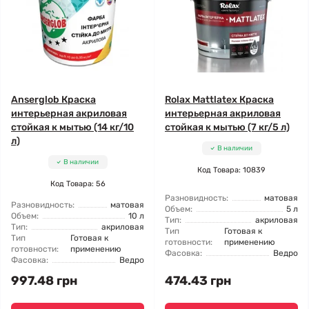
Anserglob Краска
Rolax Mattlatex Краска
интерьерная акриловая
интерьерная акриловая
стойкая к мытью (14 кг/10
стойкая к мытью (7 кг/5 л)
л)
В наличии
В наличии
Код Товара: 10839
Код Товара: 56
Разновидность:
матовая
Разновидность:
матовая
Объем:
5 л
Объем:
10 л
Тип:
акриловая
Тип:
акриловая
Тип
Готовая к
Тип
Готовая к
готовности:
применению
готовности:
применению
Фасовка:
Ведро
Фасовка:
Ведро
997.48 грн
474.43 грн