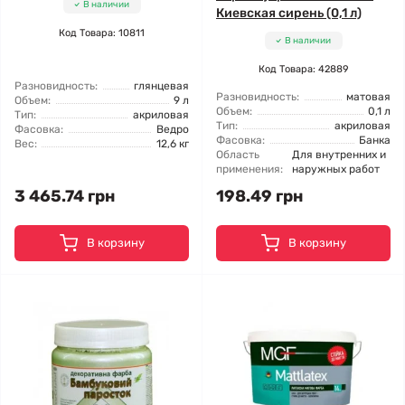
В наличии
Киевская сирень (0,1 л)
Код Товара: 10811
В наличии
Код Товара: 42889
Разновидность:
глянцевая
Разновидность:
матовая
Объем:
9 л
Объем:
0,1 л
Тип:
акриловая
Тип:
акриловая
Фасовка:
Ведро
Фасовка:
Банка
Вес:
12,6 кг
Область
Для внутренних и
применения:
наружных работ
3 465.74 грн
198.49 грн
В корзину
В корзину