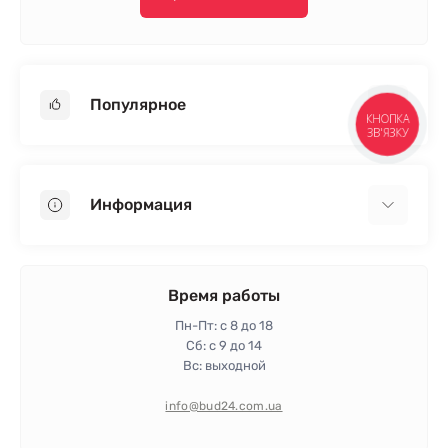
Популярное
КНОПКА
ЗВ'ЯЗКУ
Гипсокартон
OSB
Информация
Пенопласт
Пенополистирол
Доставка
Минеральная вата
Оплата
Время работы
Клей для плитки
Контакты
Пн-Пт: с 8 до 18
Гарантия и возврат
Сб: с 9 до 14
Вс: выходной
Политика конфиденциальности
Про магазин
info@bud24.com.ua
Отзывы