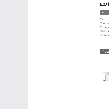
мм (
Нет в
Тип:
Фасов
Толщи
Ширин
Катег
Про