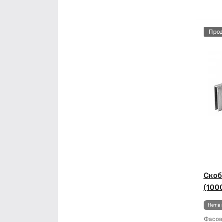
Про
Скоб
(100
Нет в
Фасов