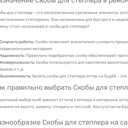
азначение Скобы для степлера в ремон
обы для степлера – это металлические крепежные элементы, кот
роительными степлерами. Они незаменимы для быстрого и надеж
ему стоит использовать скобы для степлера?
Скорость работы:
Скобы позволяют значительно ускорить проце
традиционными методами.
Надежность:
Правильно подобранные скобы обеспечивают прочн
Универсальность:
Скобы используются для крепления различных 
дерева и т.д.
Экономичность:
Купить скобы для степлера оптом на Буд24 – это
ак правильно выбрать Скобы для степл
вильный выбор скоб зависит от типа степлера и материала, кот
мание на высоту, ширину, толщину и тип скоб. Консультанты Бу
азнообразие Скобы для степлера на са