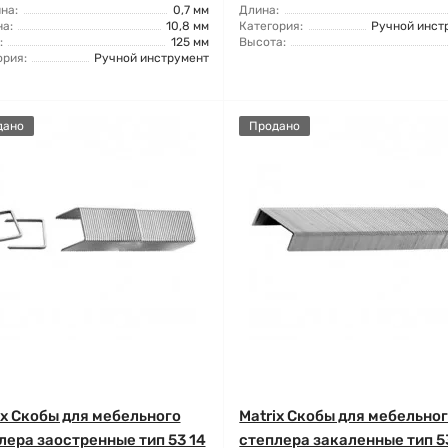
на:
0,7 мм
Длина:
а:
10,8 мм
Категория:
Ручной инст
:
125 мм
Высота:
ория:
Ручной инструмент
дано
Продано
ix Скобы для мебельного
Matrix Скобы для мебельно
лера заостренные тип 53 14
степлера закаленные тип 5