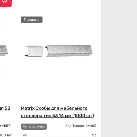
Продано
ип 53
Matrix Скобы для мебельного
степлера тип 53 14 мм (1000 шт)
: 45571
Код Товара: 44463
Нет в наличии
000 шт
Тип:
53