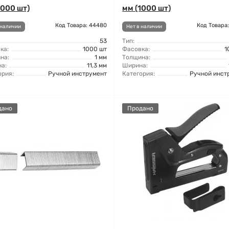
1000 шт)
мм (1000 шт)
Код Товара: 44480
Код Товара
 наличии
Нет в наличии
53
Тип:
ка:
1000 шт
Фасовка:
1
на:
1 мм
Толщина:
а:
11,3 мм
Ширина:
ория:
Ручной инструмент
Категория:
Ручной инст
дано
Продано