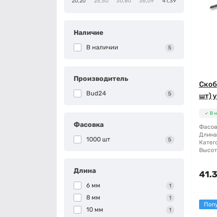
20,20
25,50
30,80
36,09
41,39
Наличие
В наличии
5
Производитель
Скоб
Bud24
5
шт) 
В 
Фасовка
Фасов
Длина
1000 шт
5
Катег
Высот
Длина
41.3
6 мм
1
8 мм
1
Поп
10 мм
1