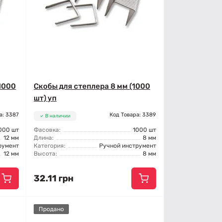
(1000
Скобы для степлера 8 мм (1000
шт) уп
а: 3387
Код Товара: 3389
В наличии
000 шт
Фасовка:
1000 шт
12 мм
Длина:
8 мм
румент
Категория:
Ручной инструмент
12 мм
Высота:
8 мм
32.11 грн
Продано