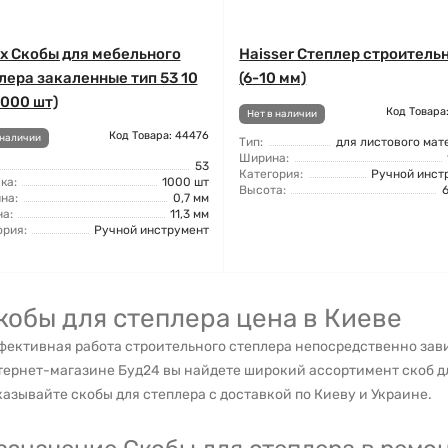
ix Скобы для мебельного
Haisser Степлер строитель
лера закаленные тип 53 10
(6-10 мм)
1000 шт)
Код Товара
Нет в наличии
Код Товара: 44476
 наличии
Тип:
для листового мат
Ширина:
53
Категория:
Ручной инст
ка:
1000 шт
Высота:
на:
0,7 мм
а:
11,3 мм
ория:
Ручной инструмент
кобы для степлера цена в Киеве
ективная работа строительного степлера непосредственно завис
тернет-магазине Буд24 вы найдете широкий ассортимент скоб д
азывайте скобы для степлера с доставкой по Киеву и Украине.