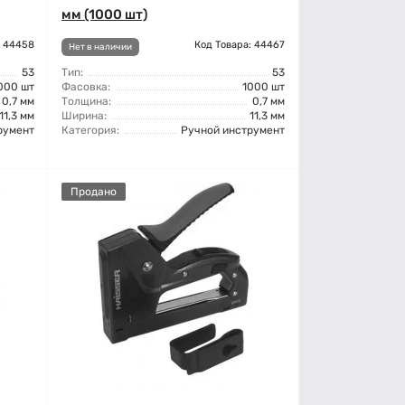
мм (1000 шт)
: 44458
Код Товара: 44467
Нет в наличии
53
Тип:
53
000 шт
Фасовка:
1000 шт
0,7 мм
Толщина:
0,7 мм
11,3 мм
Ширина:
11,3 мм
румент
Категория:
Ручной инструмент
Продано