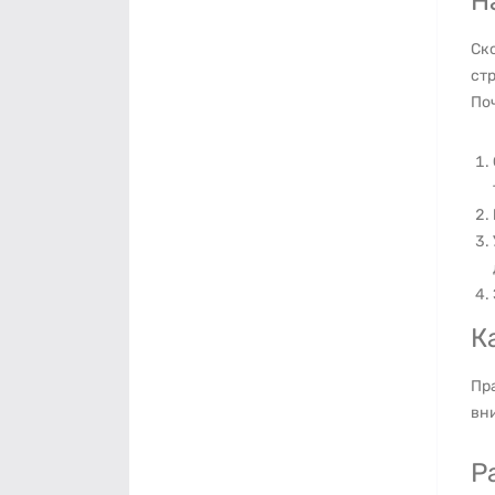
Н
Ск
ст
Поч
К
Пра
вни
Р