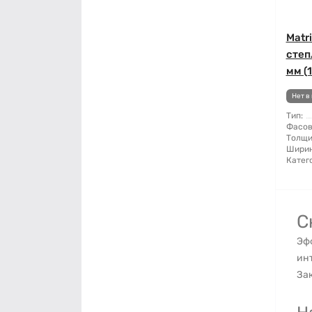
Matr
степ
мм (
Нет в
Тип:
Фасов
Толщи
Ширин
Катег
С
Эфф
ин
Зак