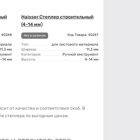
ный
Haisser Степлер строительный
(4-14 мм)
: 40248
Код Товара: 40247
Нет в наличии
ериала
Тип:
для листового материала
11,3 мм
Ширина:
11,3 мм
румент
Категория:
Ручной инструмент
6-14 мм
Высота:
4-14 мм
ит от качества и соответствия скоб. В
ля степлера по выгодным ценам.