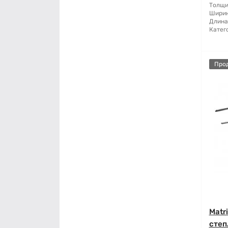
Толщи
Ширин
Длина
Катег
Про
Matr
степ