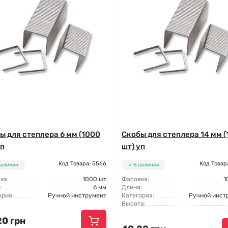
ы для степлера 6 мм (1000
Скобы для степлера 14 мм 
уп
шт) уп
Код Товара: 5566
Код Товар
наличии
В наличии
ка:
1000 шт
Фасовка:
1
:
6 мм
Длина:
ория:
Ручной инструмент
Категория:
Ручной инст
Высота:
20 грн