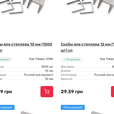
ы для степлера 10 мм (1000
Скобы для степлера 12 мм 
уп
шт) уп
Код Товара: 3386
Код Товар
наличии
В наличии
ка:
1000 шт
Фасовка:
1
:
10 мм
Длина:
ория:
Ручной инструмент
Категория:
Ручной инст
а:
10 мм
Высота:
9 грн
29.39 грн
улярный
Популярный