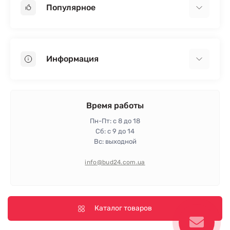
Популярное
Гипсокартон
OSB
Информация
Пенопласт
Пенополистирол
Доставка
Минеральная вата
Оплата
Время работы
Клей для плитки
Контакты
Пн-Пт: с 8 до 18
Гарантия и возврат
Сб: с 9 до 14
Вс: выходной
Политика конфиденциальности
Про магазин
info@bud24.com.ua
Отзывы
Карта сайта
Производители
Каталог товаров