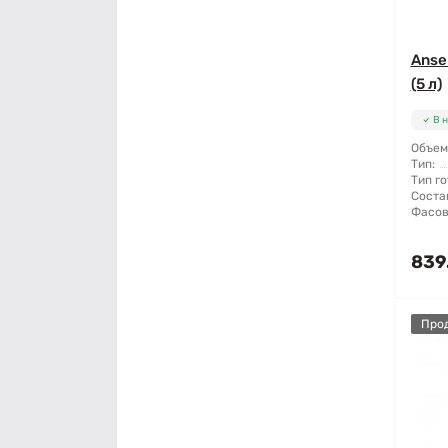
Anse
(5 л)
В 
Объем
Тип:
Тип го
Соста
Фасов
839
Про