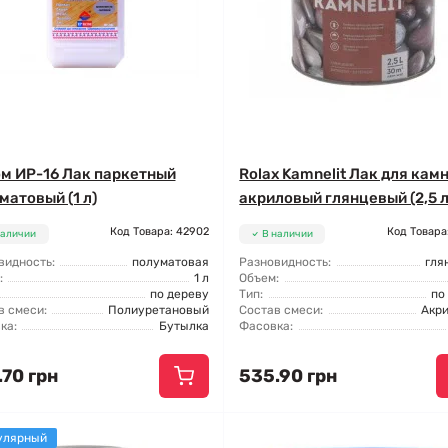
м ИР-16 Лак паркетный
Rolax Kamnelit Лак для кам
матовый (1 л)
акриловый глянцевый (2,5 л
Код Товара: 42902
Код Товара
наличии
В наличии
видность:
полуматовая
Разновидность:
гля
:
1 л
Объем:
по дереву
Тип:
по
в смеси:
Полиуретановый
Состав смеси:
Акр
ка:
Бутылка
Фасовка:
.70 грн
535.90 грн
улярный