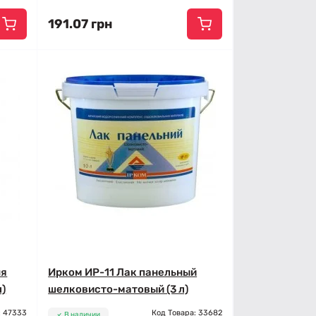
191.07 грн
ня
Ирком ИР-11 Лак панельный
л)
шелковисто-матовый (3 л)
: 47333
Код Товара: 33682
В наличии