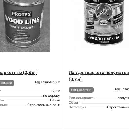
паркетный (2,3 кг)
Лак для паркета полумато
(0,7 л)
Код Товара: 1801
 наличии
Код Товар
Нет в наличии
:
2,3 л
по дереву
Разновидность:
полум
ка:
Банка
Объем:
ория:
Строительные лаки
Категория:
Строительны