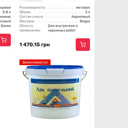
нцевая
Разновидность:
матовая
0,8 л
Объем:
3 л
 камню
Состав смеси:
Акриловый
иловый
Фасовка:
Ведро
Банка
Область
Для внутренних и
применения:
наружных работ
1 470.15 грн
Заканчивается