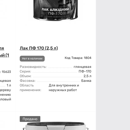
ля
Лак ПФ 170 (2,5 л)
й (1
Код Товара: 1804
Нет в наличии
Разновидность:
глянцевая
Серия:
ПФ-170
: 15623
Объем:
2,5 л
нцевая
Фасовка:
Банка
1 л
Область
Для внутренних и
дереву
применения:
наружных работ
енению
иловый
Продано