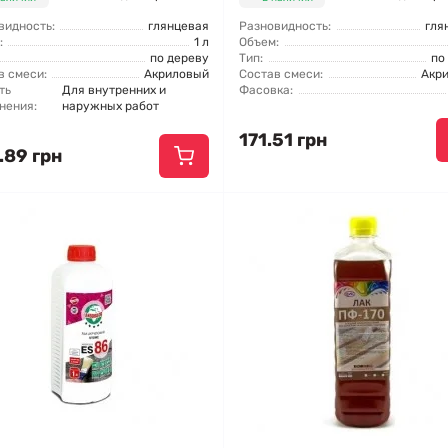
видность:
глянцевая
Разновидность:
гля
:
1 л
Объем:
по дереву
Тип:
по
в смеси:
Акриловый
Состав смеси:
Акр
ть
Для внутренних и
Фасовка:
нения:
наружных работ
171.51 грн
.89 грн