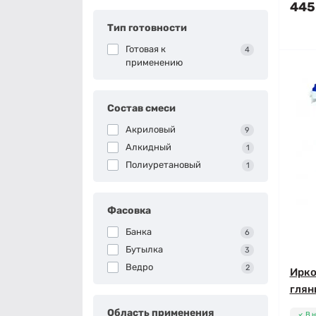
445
Тип готовности
Готовая к
4
применению
Состав смеси
Акриловый
9
Алкидный
1
Полиуретановый
1
Фасовка
Банка
6
Бутылка
3
Ведро
2
Ирко
глян
Область применения
В 