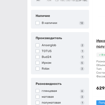
141
704
1,27 тыс.
1,83 тыс.
2,39 тыс.
Наличие
В наличии
12
Производитель
Ирко
Anserglob
2
полу
TOTUS
1
В 
Bud24
1
Разно
Ирком
5
Объем
Rolax
3
Тип:
Соста
Фасов
Разновидность
629
глянцевая
6
матовая
3
полуматовая
Поп
1