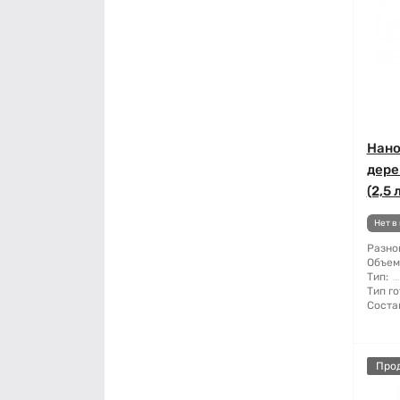
Нано
дере
(2,5 
Нет в
Разно
Объем
Тип:
Тип го
Соста
Про