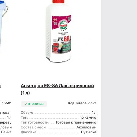
й
Anserglob ES-86 Лак акриловый
(1 л)
: 33681
Код Товара: 6391
В наличии
атовая
Объем:
1 л
1 л
Тип:
по камню
дереву
Тип готовности:
Готовая к применению
иловый
Состав смеси:
Акриловый
Банка
Фасовка:
Бутылка