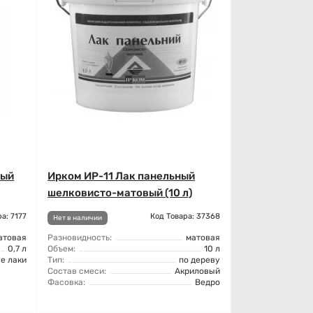
вый
Ирком ИР-11 Лак панельный
шелковисто-матовый (10 л)
а: 7177
Код Товара: 37368
Нет в наличии
атовая
Разновидность:
матовая
0,7 л
Объем:
10 л
е лаки
Тип:
по дереву
Состав смеси:
Акриловый
Фасовка:
Ведро