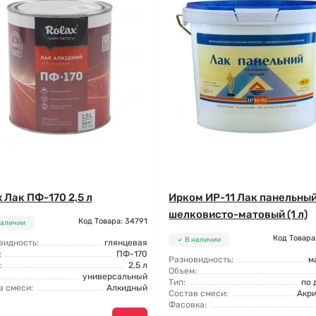
x Лак ПФ-170 2,5 л
Ирком ИР-11 Лак панельны
шелковисто-матовый (1 л)
Код Товара: 34791
наличии
Код Товара
В наличии
видность:
глянцевая
:
ПФ-170
Разновидность:
м
:
2,5 л
Объем:
универсальный
Тип:
по 
в смеси:
Алкидный
Состав смеси:
Акр
Фасовка: