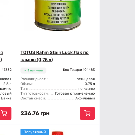
ня
TOTUS Rahm Stein Luck Лак по
)
камню (0,75 л)
: 47332
Код Товара: 104483
В наличии
нцевая
Разновидность:
глянцевая
2,5 л
Объем:
0,75 л
 камню
Тип:
по камню
иловый
Тип готовности:
Готовая к применению
Банка
Состав смеси:
Акриловый
236.76 грн
Популярный