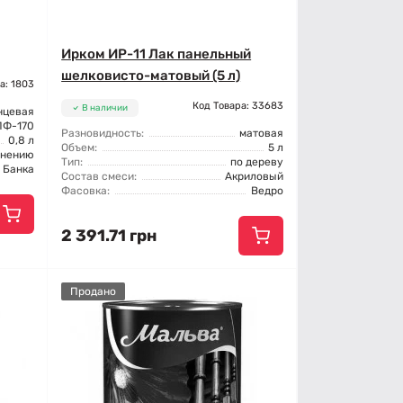
Ирком ИР-11 Лак панельный
шелковисто-матовый (5 л)
а: 1803
Код Товара: 33683
В наличии
нцевая
ПФ-170
Разновидность:
матовая
0,8 л
Объем:
5 л
енению
Тип:
по дереву
Банка
Состав смеси:
Акриловый
Фасовка:
Ведро
2 391.71 грн
Продано