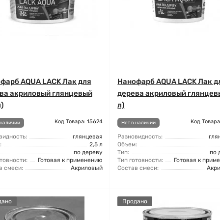
фарб AQUA LACK Лак для
Нанофарб AQUA LACK Лак д
ва акриловый глянцевый
дерева акриловый глянцевы
л)
л)
Код Товара: 15624
Код Товара
 наличии
Нет в наличии
видность:
глянцевая
Разновидность:
гля
:
2,5 л
Объем:
по дереву
Тип:
по 
товности:
Готовая к применению
Тип готовности:
Готовая к прим
в смеси:
Акриловый
Состав смеси:
Акр
дано
Продано