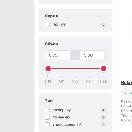
Серия
ПФ-170
2
Объем
-
0,75
1,81
2,88
3,94
5,00
Rola
В 
Тип
Разно
Серия
по дереву
4
Объем
Тип:
по камню
5
Соста
универсальный
1