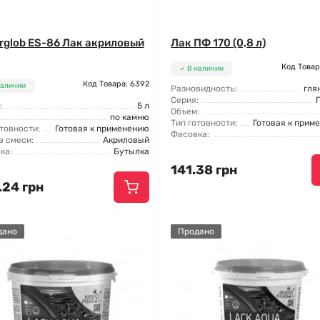
rglob ES-86 Лак акриловый
Лак ПФ 170 (0,8 л)
Код Товар
В наличии
Код Товара: 6392
наличии
Разновидность:
гля
Серия:
:
5 л
Объем:
по камню
Тип готовности:
Готовая к прим
товности:
Готовая к применению
Фасовка:
в смеси:
Акриловый
ка:
Бутылка
141.38 грн
.24 грн
дано
Продано