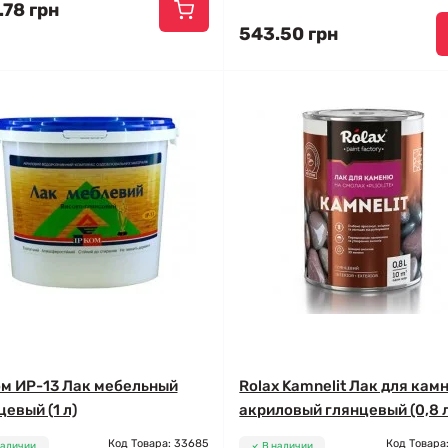
.78 грн
543.50 грн
м ИР-13 Лак мебельный
Rolax Kamnelit Лак для кам
цевый (1 л)
акриловый глянцевый (0,8 
Код Товара: 33685
Код Товара
наличии
В наличии