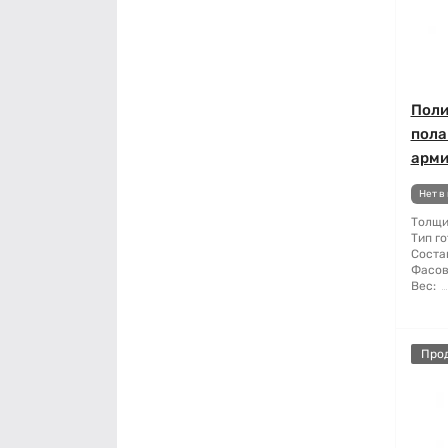
Поли
пола
арми
Нет в
Толщи
Тип го
Соста
Фасов
Вес:
Про