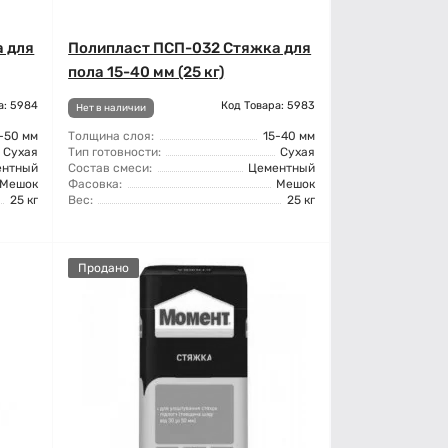
 для
Полипласт ПСП-032 Стяжка для
пола 15-40 мм (25 кг)
а: 5984
Код Товара: 5983
Нет в наличии
-50 мм
Толщина слоя:
15-40 мм
Сухая
Тип готовности:
Сухая
ентный
Состав смеси:
Цементный
Мешок
Фасовка:
Мешок
25 кг
Вес:
25 кг
Продано