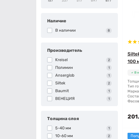
157
337
517
697
877
Наличие
В наличии
8
Производитель
Silt
Kreisel
2
100 м
Полимин
1
В 
Anserglob
1
Толщи
Siltek
2
Тип го
Baumit
1
Марка
Соста
ВЕНЕЦИЯ
1
Фасов
201.
Толщина слоя
5-40 мм
1
10-60 мм
Поп
2