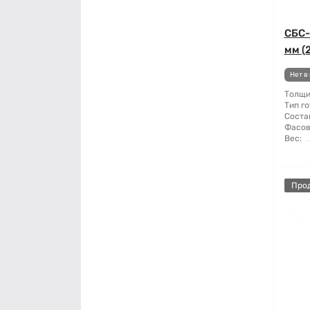
СБС-
мм (2
Нет в
Толщи
Тип го
Соста
Фасов
Вес:
Про