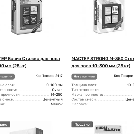
ЕР Базис Стяжка для пола
МАСТЕР STRONG М-350 Стя
0 мм (25 кг)
для пола 10-300 мм (25 кг)
Код Товара: 2417
Код Товара:
 наличии
Нет в наличии
на слоя:
10-100 мм
Толщина слоя:
10-
товности:
Сухая
Тип готовности:
 прочности:
М-250
Марка прочности:
в смеси:
Цементный
Состав смеси:
Цем
ка:
Мешок
Фасовка:
дано
Продано