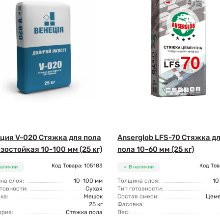
ция V-020 Стяжка для пола
Anserglob LFS-70 Стяжка д
зостойкая 10-100 мм (25 кг)
пола 10-60 мм (25 кг)
Код Товара: 105183
Код Тов
наличии
В наличии
на слоя:
10-100 мм
Толщина слоя:
10
товности:
Сухая
Тип готовности:
ка:
Мешок
Состав смеси:
Цем
25 кг
Фасовка:
ория:
Стяжка пола
Вес: