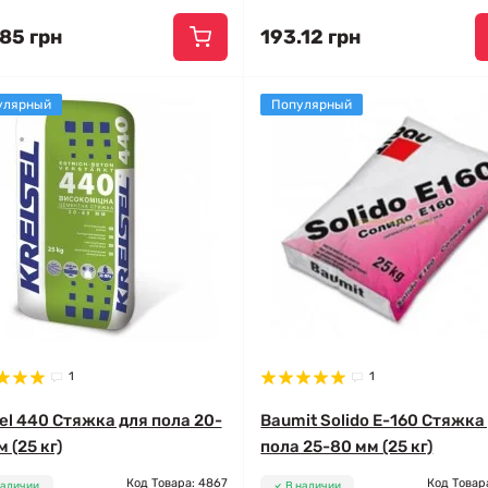
.85 грн
193.12 грн
улярный
Популярный
1
1
sel 440 Стяжка для пола 20-
Baumit Solido E-160 Стяжка
 (25 кг)
пола 25-80 мм (25 кг)
Код Товара: 4867
Код Товар
наличии
В наличии