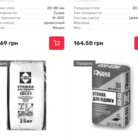
на слоя:
20-80 мм
Толщина слоя:
20
товности:
Сухая
Тип готовности:
 прочности:
М-400
Состав смеси:
Цем
в смеси:
Цементный
Фасовка:
ка:
Мешок
Вес:
.69 грн
164.50 грн
дано
Продано