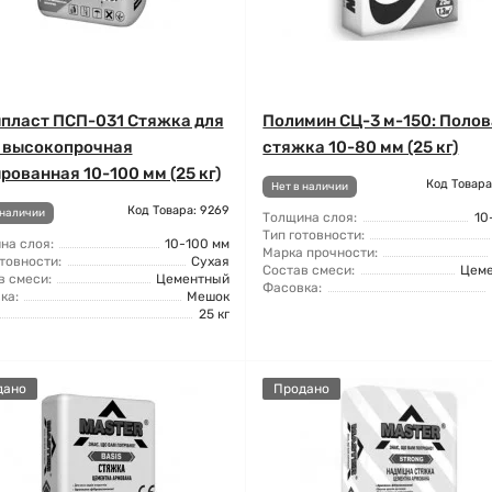
пласт ПСП-031 Стяжка для
Полимин СЦ-3 м-150: Поло
 высокопрочная
стяжка 10-80 мм (25 кг)
рованная 10-100 мм (25 кг)
Код Товара
Нет в наличии
Код Товара: 9269
 наличии
Толщина слоя:
10
Тип готовности:
на слоя:
10-100 мм
Марка прочности:
товности:
Сухая
Состав смеси:
Цем
в смеси:
Цементный
Фасовка:
ка:
Мешок
25 кг
дано
Продано