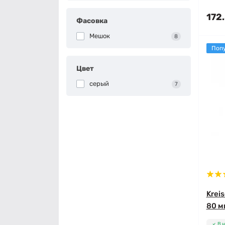
172
Фасовка
Мешок
8
Поп
Цвет
серый
7
Krei
80 мм
В 