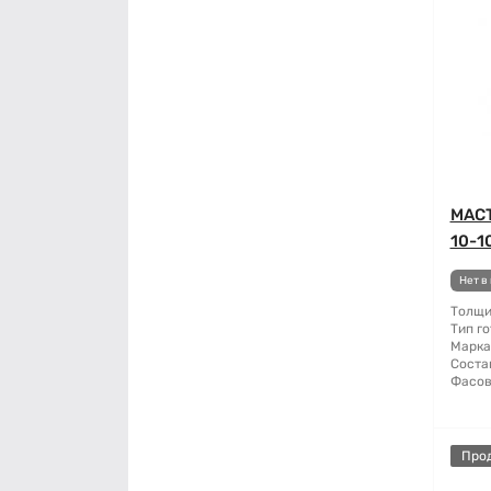
МАСТ
10-10
Нет в
Толщи
Тип го
Марка
Соста
Фасов
Про