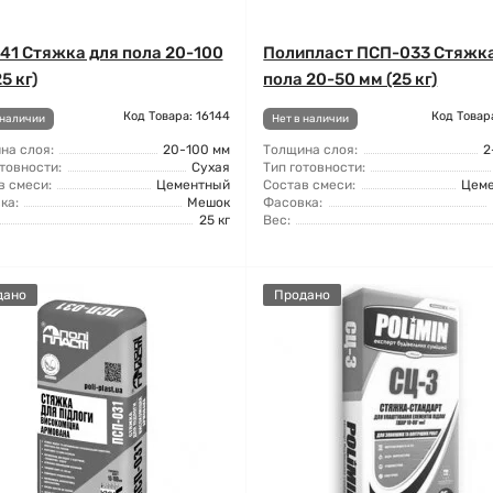
41 Стяжка для пола 20-100
Полипласт ПСП-033 Стяжка
5 кг)
пола 20-50 мм (25 кг)
Код Товара: 16144
Код Товар
 наличии
Нет в наличии
на слоя:
20-100 мм
Толщина слоя:
2
товности:
Сухая
Тип готовности:
в смеси:
Цементный
Состав смеси:
Цем
ка:
Мешок
Фасовка:
25 кг
Вес:
дано
Продано