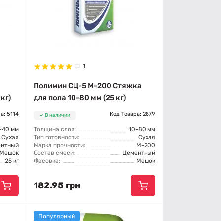
1
Полимин СЦ-5 М-200 Стяжка
кг)
для пола 10-80 мм (25 кг)
а: 5114
Код Товара: 2879
В наличии
-40 мм
Толщина слоя:
10-80 мм
Сухая
Тип готовности:
Сухая
ентный
Марка прочности:
М-200
Мешок
Состав смеси:
Цементный
25 кг
Фасовка:
Мешок
182.95 грн
Популярный