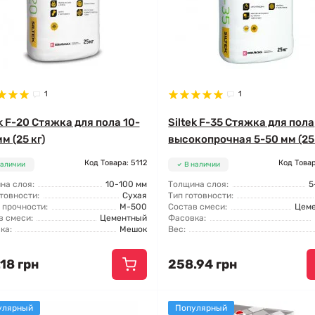
1
1
ek F-20 Стяжка для пола 10-
Siltek F-35 Стяжка для пола
м (25 кг)
высокопрочная 5-50 мм (25 
Код Товара: 5112
Код Товар
наличии
В наличии
на слоя:
10-100 мм
Толщина слоя:
5
товности:
Сухая
Тип готовности:
 прочности:
М-500
Состав смеси:
Цем
в смеси:
Цементный
Фасовка:
ка:
Мешок
Вес:
18 грн
258.94 грн
улярный
Популярный