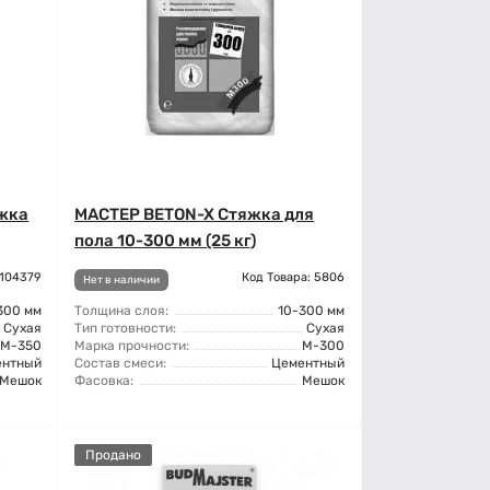
жка
МАСТЕР BETON-X Стяжка для
пола 10-300 мм (25 кг)
 104379
Код Товара: 5806
Нет в наличии
300 мм
Толщина слоя:
10-300 мм
Сухая
Тип готовности:
Сухая
М-350
Марка прочности:
М-300
ентный
Состав смеси:
Цементный
Мешок
Фасовка:
Мешок
Продано