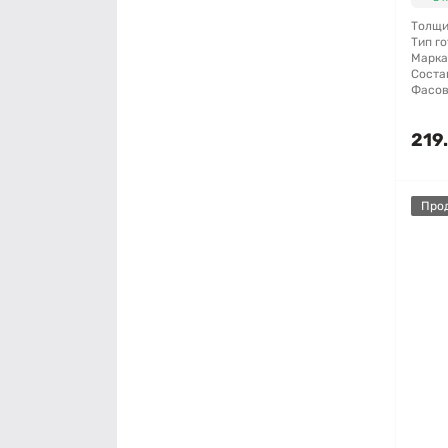
Толщи
Тип го
Марка
Соста
Фасов
219
Про