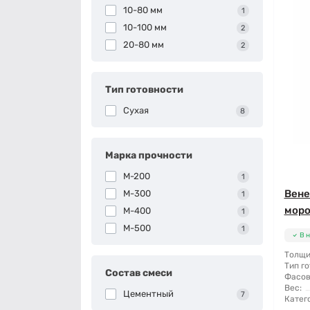
10-80 мм
1
10-100 мм
2
20-80 мм
2
Тип готовности
Сухая
8
Марка прочности
М-200
1
Вене
М-300
1
моро
М-400
1
М-500
1
В 
Толщи
Тип го
Состав смеси
Фасов
Вес:
Цементный
7
Катег