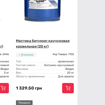
Мастика битумно-каучуковая
г)
кровельная (20 кг)
а: 2446
Код Товара: 7102
В наличии
ельная
Тип:
кровельная
уковый
Состав смеси:
Битумно-каучуковый
Ведро
Фасовка:
Ведро
5 кг
Вес:
20 кг
кровли
Область применения:
Для кровли
1 329.50 грн
Продано