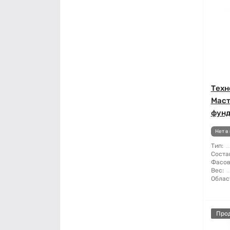
Техн
Маст
фунд
Нет в
Тип:
Соста
Фасов
Вес:
Облас
Про