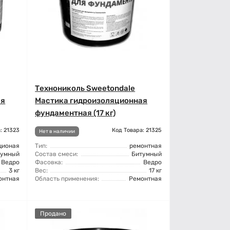
Технониколь Sweetondale
ая
Мастика гидроизоляционная
фундаментная (17 кг)
: 21323
Код Товара: 21325
Нет в наличии
ционая
Тип:
ремонтная
тумный
Состав смеси:
Битумный
Ведро
Фасовка:
Ведро
3 кг
Вес:
17 кг
онтная
Область применения:
Ремонтная
Продано