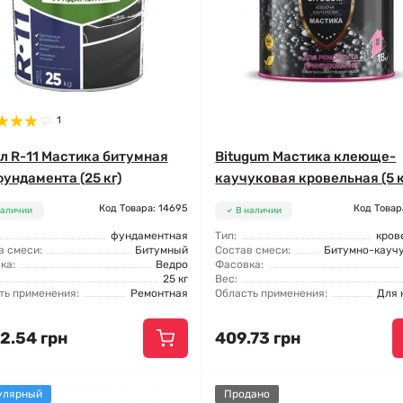
1
л R-11 Мастика битумная
Bitugum Мастика клеюще-
фундамента (25 кг)
каучуковая кровельная (5 к
Код Товара: 14695
Код Товар
наличии
В наличии
фундаментная
Тип:
кров
в смеси:
Битумный
Состав смеси:
Битумно-кауч
ка:
Ведро
Фасовка:
25 кг
Вес:
ть применения:
Ремонтная
Область применения:
Для 
2.54 грн
409.73 грн
улярный
Продано