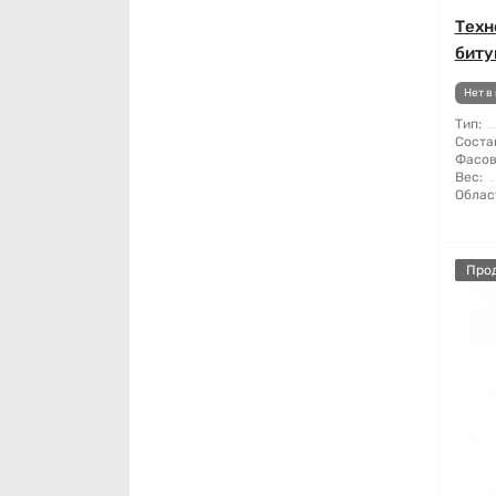
Техн
биту
Нет в
Тип:
Соста
Фасов
Вес:
Облас
Про