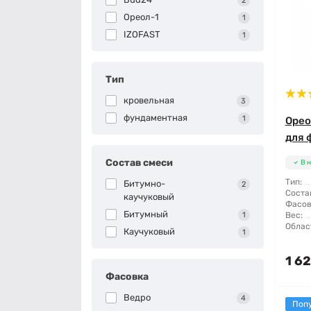
2
Ореол-1
1
IZOFAST
1
Тип
кровельная
3
фундаментная
1
Орео
для 
Состав смеси
В 
Тип:
Битумно-
2
Соста
каучуковый
Фасов
Битумный
1
Вес:
Облас
Каучуковый
1
1 62
Фасовка
Ведро
4
Поп