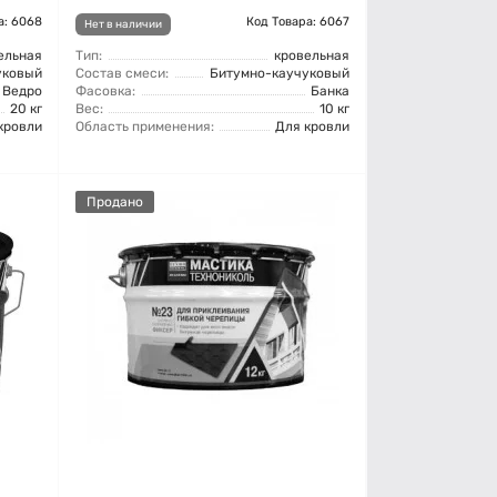
а: 6068
Код Товара: 6067
Нет в наличии
ельная
Тип:
кровельная
уковый
Состав смеси:
Битумно-каучуковый
Ведро
Фасовка:
Банка
20 кг
Вес:
10 кг
кровли
Область применения:
Для кровли
Продано