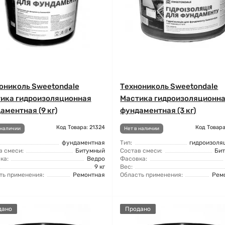
ониколь Sweetondale
Технониколь Sweetondale
ика гидроизоляционная
Мастика гидроизоляционн
аментная (9 кг)
фундаментная (3 кг)
Код Товара: 21324
Код Товара
 наличии
Нет в наличии
фундаментная
Тип:
гидроизоля
в смеси:
Битумный
Состав смеси:
Би
ка:
Ведро
Фасовка:
9 кг
Вес:
ть применения:
Ремонтная
Область применения:
Рем
дано
Продано