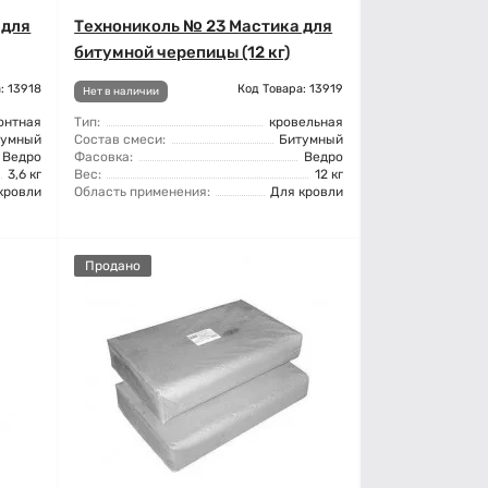
 для
Технониколь № 23 Мастика для
битумной черепицы (12 кг)
: 13918
Код Товара: 13919
Нет в наличии
онтная
Тип:
кровельная
тумный
Состав смеси:
Битумный
Ведро
Фасовка:
Ведро
3,6 кг
Вес:
12 кг
кровли
Область применения:
Для кровли
Продано