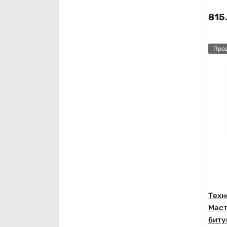
815
Про
Техн
Маст
биту