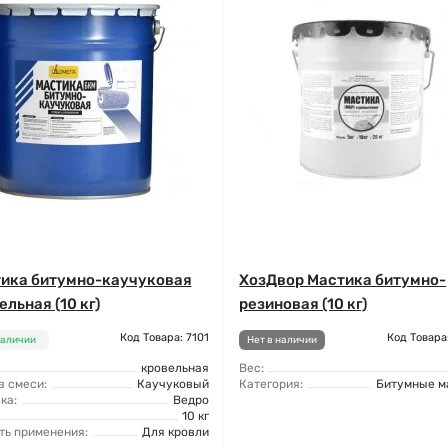
ика битумно-каучуковая
ХозДвор Мастика битумно-
ельная (10 кг)
резиновая (10 кг)
Код Товара: 7101
Код Товара
наличии
Нет в наличии
кровельная
Вес:
в смеси:
Каучуковый
Категория:
Битумные м
ка:
Ведро
10 кг
ть применения:
Для кровли