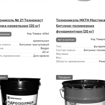
ониколь № 21 Техномаст
Технониколь МКТН Мастик
ика кровельная (20 кг)
битумно-полимерная
фундаментная (20 кг)
Код Товара: 6066
 наличии
Код Товара
Нет в наличии
кровельная
в смеси:
Битумно-каучуковый
Тип:
фундам
ка:
Ведро
Состав смеси:
Битумно-поли
20 кг
Фасовка:
ть применения:
Для кровли
Вес:
Область применения:
Рем
дано
Продано