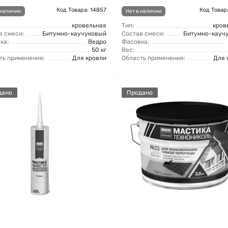
Код Товара: 14857
Код Товар
 наличии
Нет в наличии
кровельная
Тип:
кров
в смеси:
Битумно-каучуковый
Состав смеси:
Битумно-кауч
ка:
Ведро
Фасовка:
50 кг
Вес:
ть применения:
Для кровли
Область применения:
Для 
дано
Продано