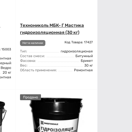
а
Технониколь МБК- Г Мастика
гидроизоляционная (30 кг)
Код Товара: 17427
Нет в наличии
: 15003
Тип:
гидроизоляционая
Состав смеси:
Битумный
ентная
Фасовка:
Брикет
мерный
Вес:
30 кг
Ведро
Область применения:
Ремонтная
20 кг
онтная
Продано