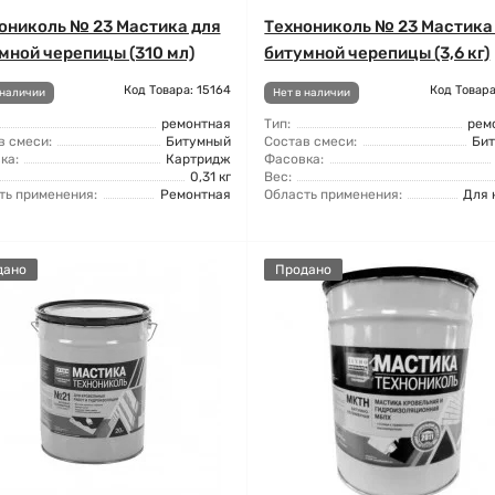
ониколь № 23 Мастика для
Технониколь № 23 Мастика
мной черепицы (310 мл)
битумной черепицы (3,6 кг)
Код Товара: 15164
Код Товара
 наличии
Нет в наличии
ремонтная
Тип:
рем
в смеси:
Битумный
Состав смеси:
Би
ка:
Картридж
Фасовка:
0,31 кг
Вес:
ть применения:
Ремонтная
Область применения:
Для 
дано
Продано