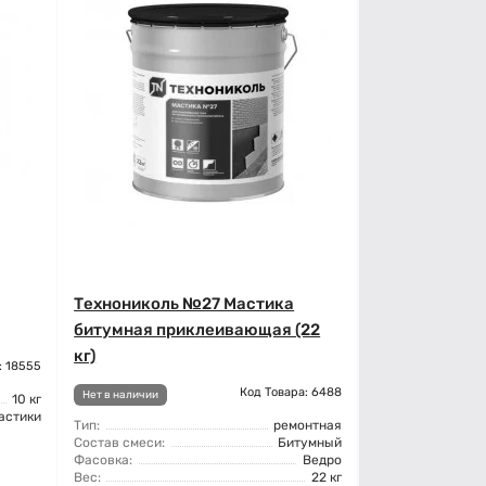
Технониколь №27 Мастика
битумная приклеивающая (22
кг)
: 18555
Код Товара: 6488
Нет в наличии
10 кг
астики
Тип:
ремонтная
Состав смеси:
Битумный
Фасовка:
Ведро
Вес:
22 кг