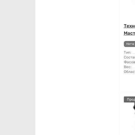
Техн
Маст
Нет в
Тип:
Соста
Фасов
Вес:
Облас
Про