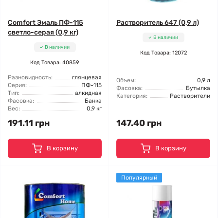
Comfort Эмаль ПФ-115
Растворитель 647 (0,9 л)
светло-серая (0,9 кг)
В наличии
В наличии
Код Товара: 12072
Код Товара: 40859
Разновидность:
глянцевая
Объем:
0,9 л
Серия:
ПФ-115
Фасовка:
Бутылка
Тип:
алкидная
Категория:
Растворители
Фасовка:
Банка
Вес:
0,9 кг
191.11 грн
147.40 грн
В корзину
В корзину
Популярный