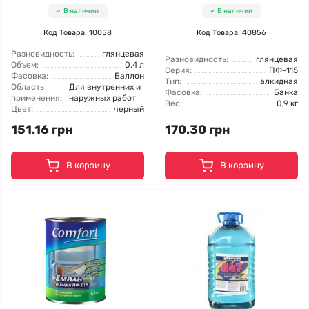
В наличии
В наличии
Код Товара: 10058
Код Товара: 40856
Разновидность:
глянцевая
Разновидность:
глянцевая
Объем:
0,4 л
Серия:
ПФ-115
Фасовка:
Баллон
Тип:
алкидная
Область
Для внутренних и
Фасовка:
Банка
применения:
наружных работ
Вес:
0,9 кг
Цвет:
черный
151.16 грн
170.30 грн
В корзину
В корзину