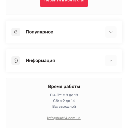
Перейти в контакты
Популярное
Гипсокартон
OSB
Информация
Пенопласт
Пенополистирол
Доставка
Минеральная вата
Оплата
Время работы
Клей для плитки
Контакты
Пн-Пт: с 8 до 18
Гарантия и возврат
Сб: с 9 до 14
Вс: выходной
Политика конфиденциальности
Про магазин
info@bud24.com.ua
Отзывы