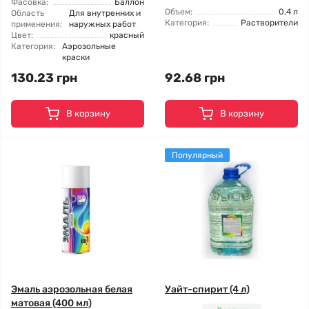
Фасовка:
Баллон
Объем:
0,4 л
Область
Для внутренних и
Категория:
Растворители
применения:
наружных работ
Цвет:
красный
Категория:
Аэрозольные
краски
130.23 грн
92.68 грн
В корзину
В корзину
Популярный
Эмаль аэрозольная белая
Уайт-спирит (4 л)
матовая (400 мл)