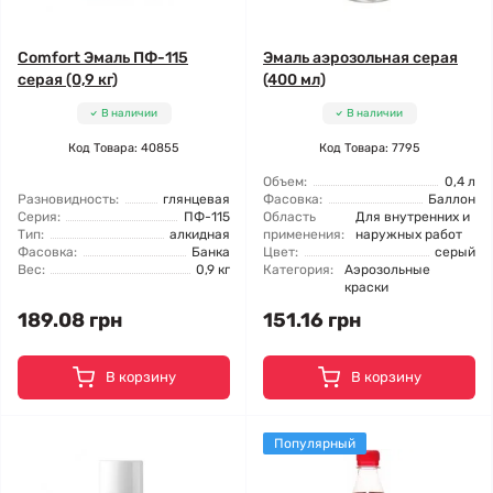
Comfort Эмаль ПФ-115
Эмаль аэрозольная серая
серая (0,9 кг)
(400 мл)
В наличии
В наличии
Код Товара: 40855
Код Товара: 7795
Объем:
0,4 л
Разновидность:
глянцевая
Фасовка:
Баллон
Серия:
ПФ-115
Область
Для внутренних и
Тип:
алкидная
применения:
наружных работ
Фасовка:
Банка
Цвет:
серый
Вес:
0,9 кг
Категория:
Аэрозольные
краски
189.08 грн
151.16 грн
В корзину
В корзину
Популярный