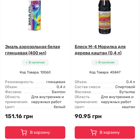
Эмаль аэрозольная белая
Блеск М-4 Морилка для
глянцевая (400 мл)
дерева каштан (0,4 л)
В наличии
В наличии
Код Товара: 10060
Код Товара: 45847
Разновидность:
глянцевая
Объем:
0,4 л
Объем:
0,4 л
Состав смеси:
Спиртовой
Фасовка:
Баллон
Фасовка:
Бутылка
Область
Для внутренних и
Область
Для внутренних и
применения:
наружных работ
применения:
наружных работ
Цвет:
белый
Цвет:
каштан
151.16 грн
90.95 грн
В корзину
В корзину