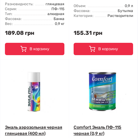
Разновидность:
глянцевая
Объем:
0,9 л
Серия:
ПФ-115
Фасовка:
Бутылка
Тип:
алкидная
Категория:
Растворители
Фасовка:
Банка
Вес:
0,9 кг
189.08 грн
155.31 грн
В корзину
В корзину
Эмаль аэрозольная черная
Comfort Эмаль ПФ-115
глянцевая (400 мл)
черная (0,9 кг)