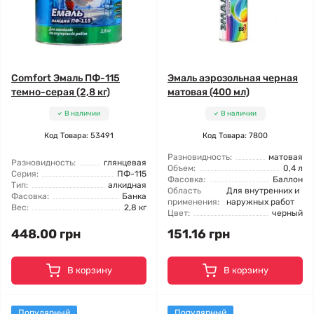
Comfort Эмаль ПФ-115
Эмаль аэрозольная черная
темно-серая (2,8 кг)
матовая (400 мл)
В наличии
В наличии
Код Товара: 53491
Код Товара: 7800
Разновидность:
матовая
Разновидность:
глянцевая
Объем:
0,4 л
Серия:
ПФ-115
Фасовка:
Баллон
Тип:
алкидная
Область
Для внутренних и
Фасовка:
Банка
применения:
наружных работ
Вес:
2,8 кг
Цвет:
черный
448.00 грн
151.16 грн
В корзину
В корзину
Популярный
Популярный