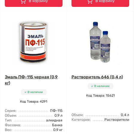
В корзину
В корзину
Эмаль ПФ-115 черная (0,9
Растворитель 646 (0,4 л)
кг)
В наличии
В наличии
Код Товара: 15621
Код Товара: 4291
Серия:
ПФ-115
Объем:
0,4 л
Объем:
0,9 л
Категория:
Растворители
Тип:
алкидная
Фасовка:
Банка
Вес:
0,9 кг