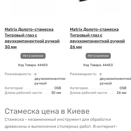
Matrix Долото-стамеска
Matrix Долото-стамеска
Тигровый глаз с
Тигровый глаз с
двухкомпонентной ручкой
двухкомпонентной ручкой
30 мм
26 мм
Нет в наличии
Нет в наличии
Код Товара: 44450
Код Товара: 44453
Разновидность:
с
Разновидность:
с
двухкомпонентной
двухкомпонентно
ручкой
ручкой
Категория:
OSB
Категория:
OSB
Длина рабочей части:
30 мм
Длина рабочей части:
26 мм
Стамеска цена в Киеве
Стамеска - незаменимый инструмент для обработки
древесины и выполнения столярных работ. В интернет-