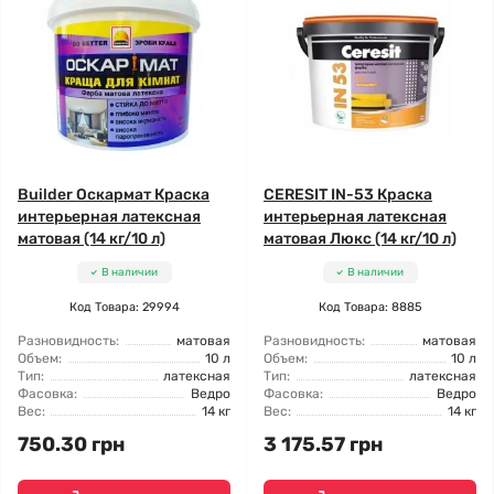
Builder Оскармат Краска
CERESIT IN-53 Краска
интерьерная латексная
интерьерная латексная
матовая (14 кг/10 л)
матовая Люкс (14 кг/10 л)
В наличии
В наличии
Код Товара: 29994
Код Товара: 8885
Разновидность:
матовая
Разновидность:
матовая
Объем:
10 л
Объем:
10 л
Тип:
латексная
Тип:
латексная
Фасовка:
Ведро
Фасовка:
Ведро
Вес:
14 кг
Вес:
14 кг
750.30 грн
3 175.57 грн