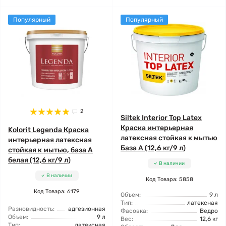
Популярный
Популярный
2
Siltek Interior Top Latex
Краска интерьерная
Kolorit Legenda Краска
латексная стойкая к мытью
интерьерная латексная
База А (12,6 кг/9 л)
стойкая к мытью, база А
белая (12,6 кг/9 л)
В наличии
В наличии
Код Товара: 5858
Код Товара: 6179
Объем:
9 л
Тип:
латексная
Разновидность:
адгезионная
Фасовка:
Ведро
Объем:
9 л
Вес:
12,6 кг
Тип:
латексная