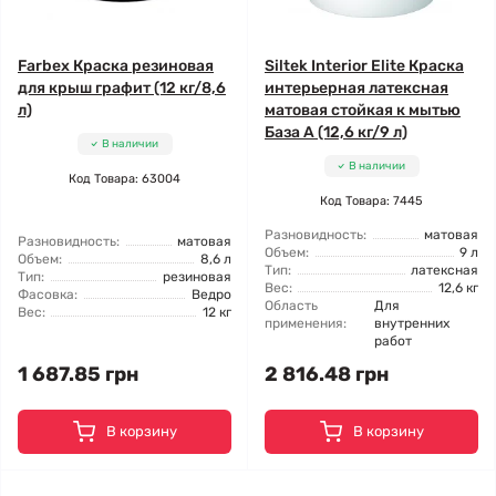
Farbex Краска резиновая
Siltek Interior Elite Краска
для крыш графит (12 кг/8,6
интерьерная латексная
л)
матовая стойкая к мытью
База А (12,6 кг/9 л)
В наличии
В наличии
Код Товара: 63004
Код Товара: 7445
Разновидность:
матовая
Разновидность:
матовая
Объем:
9 л
Объем:
8,6 л
Тип:
латексная
Тип:
резиновая
Вес:
12,6 кг
Фасовка:
Ведро
Область
Для
Вес:
12 кг
применения:
внутренних
работ
1 687.85 грн
2 816.48 грн
В корзину
В корзину