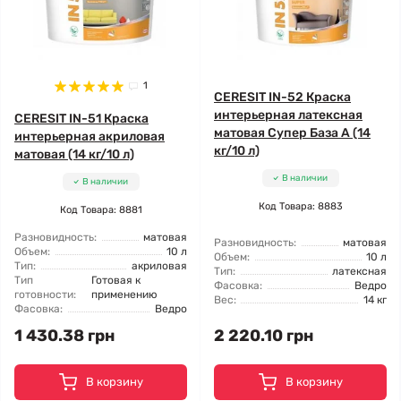
1
CERESIT IN-52 Краска
интерьерная латексная
CERESIT IN-51 Краска
матовая Супер База А (14
интерьерная акриловая
кг/10 л)
матовая (14 кг/10 л)
В наличии
В наличии
Код Товара: 8883
Код Товара: 8881
Разновидность:
матовая
Разновидность:
матовая
Объем:
10 л
Объем:
10 л
Тип:
акриловая
Тип:
латексная
Тип
Готовая к
Фасовка:
Ведро
готовности:
применению
Вес:
14 кг
Фасовка:
Ведро
1 430.38 грн
2 220.10 грн
В корзину
В корзину