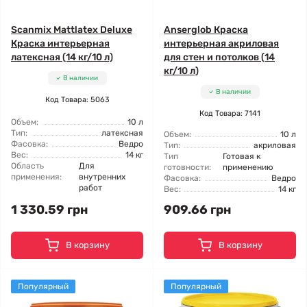
Scanmix Mattlatex Deluxe
Anserglob Краска
Краска интерьерная
интерьерная акриловая
латексная (14 кг/10 л)
для стен и потолков (14
кг/10 л)
В наличии
В наличии
Код Товара: 5063
Код Товара: 7141
Объем:
10 л
Тип:
латексная
Объем:
10 л
Фасовка:
Ведро
Тип:
акриловая
Вес:
14 кг
Тип
Готовая к
Область
Для
готовности:
применению
применения:
внутренних
Фасовка:
Ведро
работ
Вес:
14 кг
1 330.59 грн
909.66 грн
В корзину
В корзину
Популярный
Популярный