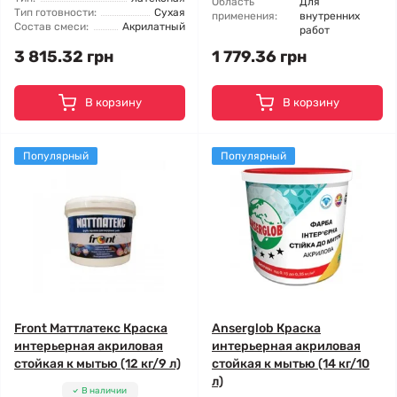
Область
Для
Тип готовности:
Сухая
применения:
внутренних
Состав смеси:
Акрилатный
работ
3 815.32 грн
1 779.36 грн
В корзину
В корзину
Популярный
Популярный
Front Маттлатекс Краска
Anserglob Краска
интерьерная акриловая
интерьерная акриловая
стойкая к мытью (12 кг/9 л)
стойкая к мытью (14 кг/10
л)
В наличии