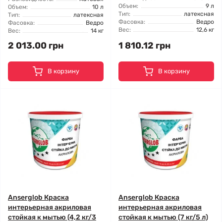
Объем:
9 л
Объем:
10 л
Тип:
латексная
Тип:
латексная
Фасовка:
Ведро
Фасовка:
Ведро
Вес:
12,6 кг
Вес:
14 кг
2 013.00 грн
1 810.12 грн
В корзину
В корзину
Anserglob Краска
Anserglob Краска
интерьерная акриловая
интерьерная акриловая
стойкая к мытью (4,2 кг/3
стойкая к мытью (7 кг/5 л)