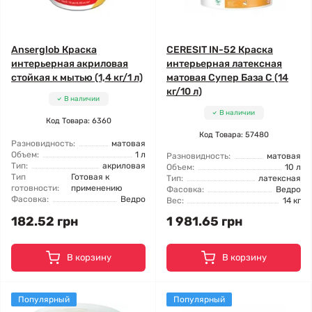
Anserglob Краска
CERESIT IN-52 Краска
интерьерная акриловая
интерьерная латексная
стойкая к мытью (1,4 кг/1 л)
матовая Супер База C (14
кг/10 л)
В наличии
В наличии
Код Товара: 6360
Код Товара: 57480
Разновидность:
матовая
Объем:
1 л
Разновидность:
матовая
Тип:
акриловая
Объем:
10 л
Тип
Готовая к
Тип:
латексная
готовности:
применению
Фасовка:
Ведро
Фасовка:
Ведро
Вес:
14 кг
182.52 грн
1 981.65 грн
В корзину
В корзину
Популярный
Популярный