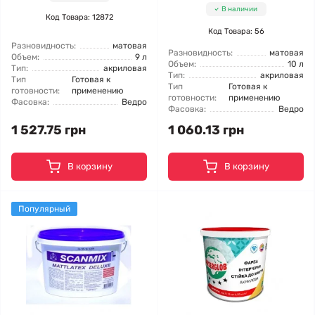
В наличии
Код Товара: 12872
Код Товара: 56
Разновидность:
матовая
Разновидность:
матовая
Объем:
9 л
Объем:
10 л
Тип:
акриловая
Тип:
акриловая
Тип
Готовая к
Тип
Готовая к
готовности:
применению
готовности:
применению
Фасовка:
Ведро
Фасовка:
Ведро
1 527.75 грн
1 060.13 грн
В корзину
В корзину
Популярный