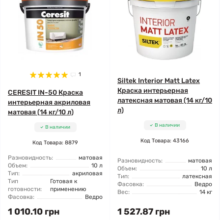
1
Siltek Interior Matt Latex
Краска интерьерная
CERESIT IN-50 Краска
латексная матовая (14 кг/10
интерьерная акриловая
л)
матовая (14 кг/10 л)
В наличии
В наличии
Код Товара: 43166
Код Товара: 8879
Разновидность:
матовая
Разновидность:
матовая
Объем:
10 л
Объем:
10 л
Тип:
акриловая
Тип:
латексная
Тип
Готовая к
Фасовка:
Ведро
готовности:
применению
Вес:
14 кг
Фасовка:
Ведро
1 010.10 грн
1 527.87 грн