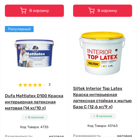
В корзину
В корзину
Популярный
2
Siltek Interior Top Latex
Краска интерьерная
Dufa Mattlatex D100 Краска
латексная стойкая к мытью
интерьерная латексная
База C (12,6 кг/9 л)
матовая (14 кг/10 л)
В наличии
В наличии
Код Товара: 43163
Код Товара: 4735
Разновидность:
матовая
Разновидность:
матовая