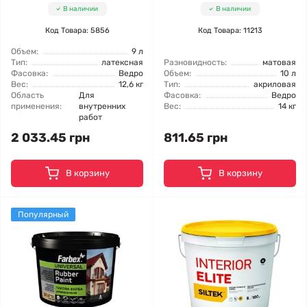
В наличии
В наличии
Код Товара: 5856
Код Товара: 11213
Объем:
9 л
Тип:
латексная
Разновидность:
матовая
Фасовка:
Ведро
Объем:
10 л
Вес:
12,6 кг
Тип:
акриловая
Область
Для
Фасовка:
Ведро
применения:
внутренних
Вес:
14 кг
работ
2 033.45 грн
811.65 грн
В корзину
В корзину
Популярный