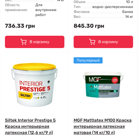
Вес:
14 кг
Объем:
10 л
Область
Для
Тип:
водно-дисперсионная
применения:
внутренних
Фасовка:
Банка
работ
Вес:
14 кг
736.33 грн
845.30 грн
В корзину
В корзину
Популярный
Siltek Interior Prestige 5
MGF Mattlatex М100 Краска
Краска интерьерная
интерьерная латексная
латексная (12,6 кг/9 л)
матовая (14 кг/10 л)