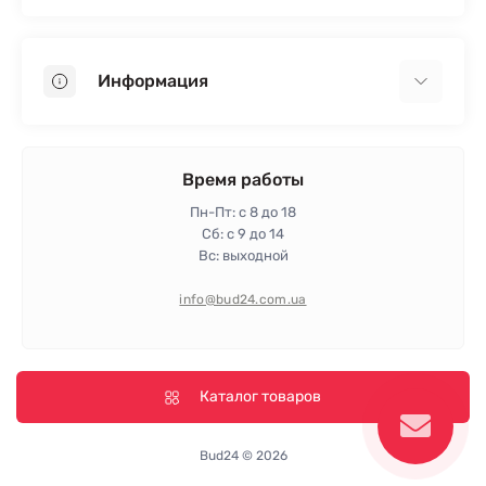
Гипсокартон
OSB
Информация
Пенопласт
Пенополистирол
Доставка
Минеральная вата
Оплата
Время работы
Клей для плитки
Контакты
Пн-Пт: с 8 до 18
Гарантия и возврат
Сб: с 9 до 14
Вс: выходной
Политика конфиденциальности
Про магазин
info@bud24.com.ua
Отзывы
Карта сайта
Производители
Каталог товаров
Bud24 © 2026