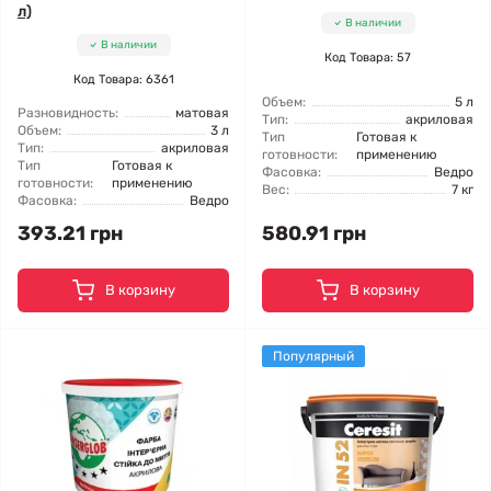
л)
В наличии
В наличии
Код Товара: 57
Код Товара: 6361
Объем:
5 л
Разновидность:
матовая
Тип:
акриловая
Объем:
3 л
Тип
Готовая к
Тип:
акриловая
готовности:
применению
Тип
Готовая к
Фасовка:
Ведро
готовности:
применению
Вес:
7 кг
Фасовка:
Ведро
393.21 грн
580.91 грн
В корзину
В корзину
Популярный