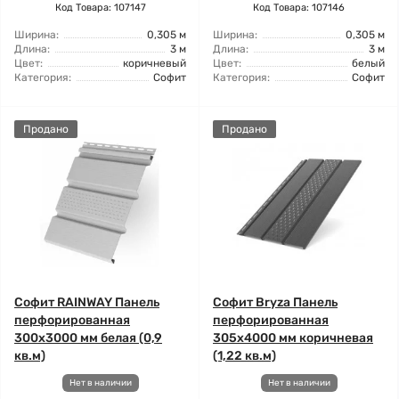
Код Товара: 107147
Код Товара: 107146
Ширина:
0,305 м
Ширина:
0,305 м
Длина:
3 м
Длина:
3 м
Цвет:
коричневый
Цвет:
белый
Категория:
Софит
Категория:
Софит
Продано
Продано
Софит RAINWAY Панель
Софит Bryza Панель
перфорированная
перфорированная
300х3000 мм белая (0,9
305х4000 мм коричневая
кв.м)
(1,22 кв.м)
Нет в наличии
Нет в наличии