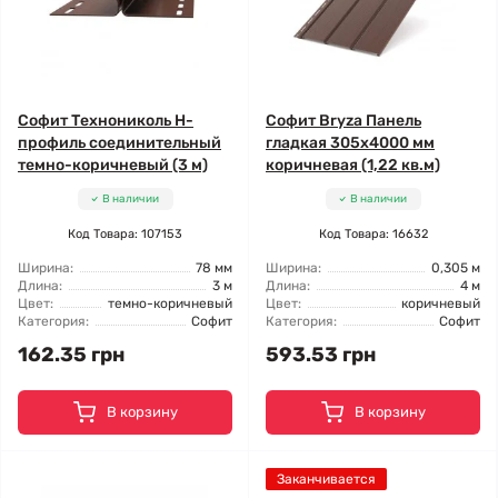
Софит Технониколь H-
Софит Bryza Панель
профиль соединительный
гладкая 305х4000 мм
темно-коричневый (3 м)
коричневая (1,22 кв.м)
В наличии
В наличии
Код Товара: 107153
Код Товара: 16632
Ширина:
78 мм
Ширина:
0,305 м
Длина:
3 м
Длина:
4 м
Цвет:
темно-коричневый
Цвет:
коричневый
Категория:
Софит
Категория:
Софит
162.35 грн
593.53 грн
В корзину
В корзину
Заканчивается