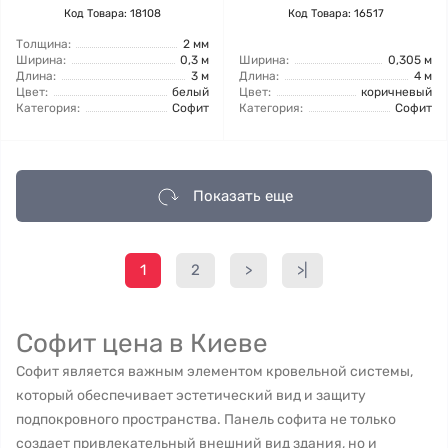
Код Товара: 18108
Код Товара: 16517
Толщина:
2 мм
Ширина:
0,3 м
Ширина:
0,305 м
Длина:
3 м
Длина:
4 м
Цвет:
белый
Цвет:
коричневый
Категория:
Софит
Категория:
Софит
Показать еще
1
2
>
>|
Софит цена в Киеве
Софит является важным элементом кровельной системы,
который обеспечивает эстетический вид и защиту
подпокровного пространства. Панель софита не только
создает привлекательный внешний вид здания, но и