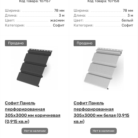
Код Товара: 107157
Код Товара: 107158
Ширина:
78 мм
Ширина:
78 мм
Длина:
3 м
Длина:
3 м
Цвет:
жасмин
Цвет:
белый
Категория:
Софит
Категория:
Софит
Продано
Продано
Софит Панель
Софит Панель
перфорированная
перфорированная
305х3000 мм коричневая
305х3000 мм белая (0,915
(0,915 кв.м)
кв.м)
Нет в наличии
Нет в наличии