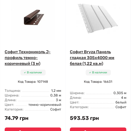
Софит Технониколь J-
Софит Bryza Панель
профиль темно-
гладкая 305х4000 мм
коричневый (3 м)
белая (1,22 кв.м)
В наличии
В наличии
Код Товара: 107148
Код Товара: 16631
Толщина:
1,2 мм
Ширина:
0,305 м
Ширина:
0,38 м
Длина:
4 м
Длина:
3 м
Цвет:
белый
Цвет:
темно-коричневый
Категория:
Софит
Категория:
Софит
74.79 грн
593.53 грн