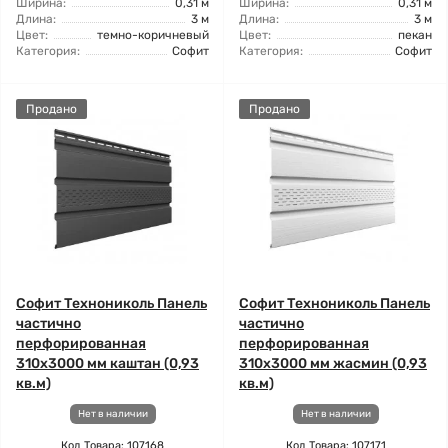
Ширина:
0,31 м
Ширина:
0,31 м
Длина:
3 м
Длина:
3 м
Цвет:
темно-коричневый
Цвет:
пекан
Категория:
Софит
Категория:
Софит
Продано
Продано
Софит Технониколь Панель
Софит Технониколь Панель
частично
частично
перфорированная
перфорированная
310х3000 мм каштан (0,93
310х3000 мм жасмин (0,93
кв.м)
кв.м)
Нет в наличии
Нет в наличии
Код Товара: 107168
Код Товара: 107171