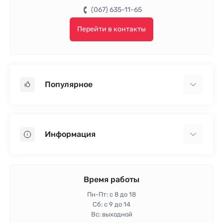
(067) 635-11-65
Перейти в контакты
Популярное
Гипсокартон
OSB
Информация
Пенопласт
Пенополистирол
Доставка
Минеральная вата
Оплата
Время работы
Клей для плитки
Контакты
Пн-Пт: с 8 до 18
Гарантия и возврат
Сб: с 9 до 14
Вс: выходной
Политика конфиденциальности