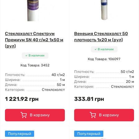
Стеклохолст Спектрум
Венеция Стеклохолст 50
Премиум SN 40 г/м2 1x50 м
плотность 1x20 м (рул)
(рул)
В наличии
В наличии
Код Товара: 106097
Код Товара: 3452
Плотность:
50 г/м2
Плотность:
40 г/м2
Ширина:
1 м
Ширина:
1 м
Длина:
20 м
Длина:
50 м
Категория:
Стеклохолст
Категория:
Стеклохолст
1 221.92 грн
333.81 грн
В корзину
В корзину
Популярный
Популярный