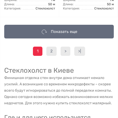
Ширина:
1 м
Ширина:
1 м
Длина:
50 м
Длина:
50 м
Категория:
Стеклохолст
Категория:
Стеклохолст
Показать еще
1
2
>
>|
Стеклохолст в Киеве
Финишная отделка стен внутри дома отнимает немало
усилий. А возникшие со временем микродефекты – скорее
всего будут игнорироваться до полной переделки комнаты.
Однако сегодня возможно избежать возникновения мелких
недочетов. Для этого нужно купить стеклохолст малярный.
Где и для чего используется