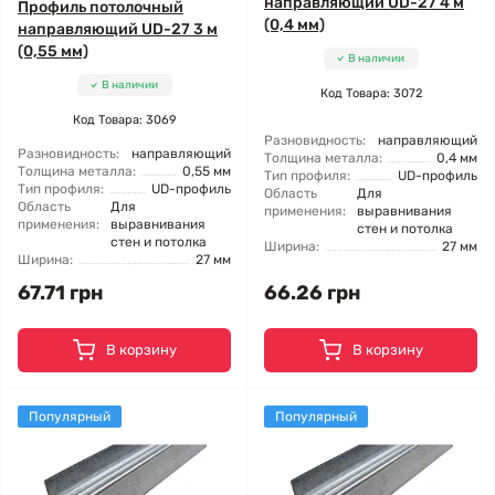
направляющий UD-27 4 м
Профиль потолочный
(0,4 мм)
направляющий UD-27 3 м
(0,55 мм)
В наличии
В наличии
Код Товара: 3072
Код Товара: 3069
Разновидность:
направляющий
Разновидность:
направляющий
Толщина металла:
0,4 мм
Толщина металла:
0,55 мм
Тип профиля:
UD-профиль
Тип профиля:
UD-профиль
Область
Для
Область
Для
применения:
выравнивания
применения:
выравнивания
стен и потолка
стен и потолка
Ширина:
27 мм
Ширина:
27 мм
67.71 грн
66.26 грн
В корзину
В корзину
Популярный
Популярный