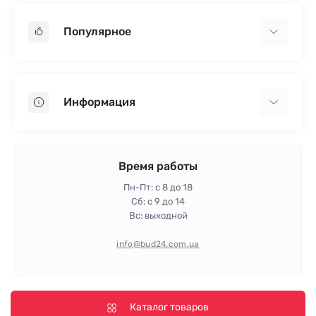
Популярное
Гипсокартон
OSB
Информация
Пенопласт
Пенополистирол
Доставка
Минеральная вата
Оплата
Время работы
Клей для плитки
Контакты
Пн-Пт: с 8 до 18
Гарантия и возврат
Сб: с 9 до 14
Вс: выходной
Политика конфиденциальности
Про магазин
info@bud24.com.ua
Отзывы
Карта сайта
Производители
Каталог товаров