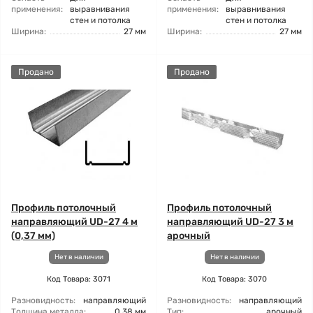
применения:
выравнивания
применения:
выравнивания
стен и потолка
стен и потолка
Ширина:
27 мм
Ширина:
27 мм
Продано
Продано
Профиль потолочный
Профиль потолочный
направляющий UD-27 4 м
направляющий UD-27 3 м
(0,37 мм)
арочный
Нет в наличии
Нет в наличии
Код Товара: 3071
Код Товара: 3070
Разновидность:
направляющий
Разновидность:
направляющий
Толщина металла:
0,38 мм
Тип:
арочный