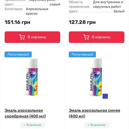
Область
Для внутренних и
Цвет:
серый
применения:
наружных работ
Категория:
Аэрозольные
Цвет:
белый
краски
151.16 грн
127.28 грн
В корзину
В корзину
Популярный
Популярный
Эмаль аэрозольная
Эмаль аэрозольная синяя
серебряная (400 мл)
(400 мл)
В наличии
В наличии