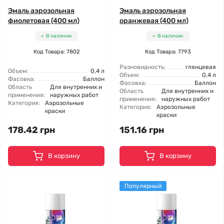
Эмаль аэрозольная
Эмаль аэрозольная
фиолетовая (400 мл)
оранжевая (400 мл)
В наличии
В наличии
Код Товара: 7802
Код Товара: 7793
Разновидность:
глянцевая
Объем:
0,4 л
Объем:
0,4 л
Фасовка:
Баллон
Фасовка:
Баллон
Область
Для внутренних и
Область
Для внутренних и
применения:
наружных работ
применения:
наружных работ
Категория:
Аэрозольные
Категория:
Аэрозольные
краски
краски
178.42 грн
151.16 грн
В корзину
В корзину
Популярный