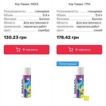
Код Товара: 10053
Код Товара: 7796
Разновидность:
глянцевая
Разновидность:
глянцевая
Объем:
0,4 л
Объем:
0,4 л
Фасовка:
Баллон
Фасовка:
Баллон
Область
Для внутренних и
Область
Для внутренних и
применения:
наружных работ
применения:
наружных работ
Цвет:
серебро
Цвет:
синий
130.23 грн
178.42 грн
В корзину
В корзину
Популярный