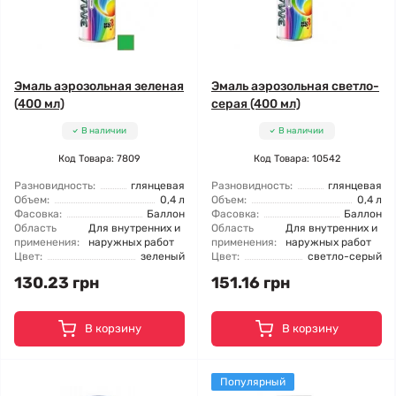
Эмаль аэрозольная зеленая
Эмаль аэрозольная светло-
(400 мл)
серая (400 мл)
В наличии
В наличии
Код Товара: 7809
Код Товара: 10542
Разновидность:
глянцевая
Разновидность:
глянцевая
Объем:
0,4 л
Объем:
0,4 л
Фасовка:
Баллон
Фасовка:
Баллон
Область
Для внутренних и
Область
Для внутренних и
применения:
наружных работ
применения:
наружных работ
Цвет:
зеленый
Цвет:
светло-серый
130.23 грн
151.16 грн
В корзину
В корзину
Популярный