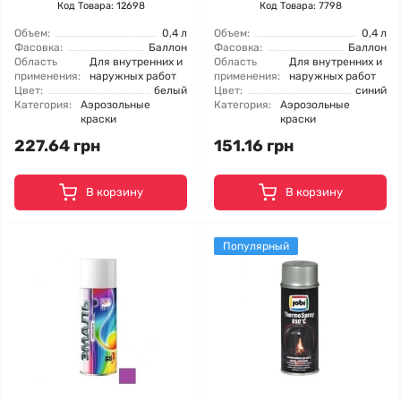
Код Товара: 12698
Код Товара: 7798
Объем:
0,4 л
Объем:
0,4 л
Фасовка:
Баллон
Фасовка:
Баллон
Область
Для внутренних и
Область
Для внутренних и
применения:
наружных работ
применения:
наружных работ
Цвет:
белый
Цвет:
синий
Категория:
Аэрозольные
Категория:
Аэрозольные
краски
краски
227.64 грн
151.16 грн
В корзину
В корзину
Популярный