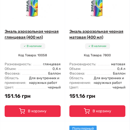
Эмаль аэрозольная черная
Эмаль аэрозольная черная
глянцевая (400 мл)
матовая (400 мл)
В наличии
В наличии
Код Товара: 10058
Код Товара: 7800
Разновидность:
глянцевая
Разновидность:
матовая
Объем:
0,4 л
Объем:
0,4 л
Фасовка:
Баллон
Фасовка:
Баллон
Область
Для внутренних и
Область
Для внутренних и
применения:
наружных работ
применения:
наружных работ
Цвет:
черный
Цвет:
черный
151.16 грн
151.16 грн
В корзину
В корзину
Популярный