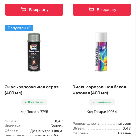
В корзину
В корзину
Популярный
Эмаль аэрозольная серая
Эмаль аэрозольная белая
(400 мл)
матовая (400 мл)
В наличии
В наличии
Код Товара: 7795
Код Товара: 10054
Объем:
0,4 л
Разновидность:
матовая
Фасовка:
Баллон
Объем:
0,4 л
Область
Для внутренних и
Фасовка:
Баллон
применения:
наружных работ