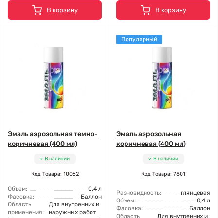
В корзину
В корзину
Популярный
Эмаль аэрозольная темно-
Эмаль аэрозольная
коричневая (400 мл)
коричневая (400 мл)
В наличии
В наличии
Код Товара: 10062
Код Товара: 7801
Объем:
0,4 л
Разновидность:
глянцевая
Фасовка:
Баллон
Объем:
0,4 л
Область
Для внутренних и
Фасовка:
Баллон
применения:
наружных работ
Область
Для внутренних и