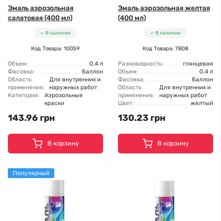
Эмаль аэрозольная
Эмаль аэрозольная желтая
салатовая (400 мл)
(400 мл)
В наличии
В наличии
Код Товара: 10059
Код Товара: 7808
Объем:
0,4 л
Разновидность:
глянцевая
Фасовка:
Баллон
Объем:
0,4 л
Область
Для внутренних и
Фасовка:
Баллон
применения:
наружных работ
Область
Для внутренних и
Категория:
Аэрозольные
применения:
наружных работ
краски
Цвет:
желтый
143.96 грн
130.23 грн
В корзину
В корзину
Популярный