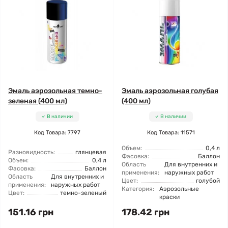
Эмаль аэрозольная темно-
Эмаль аэрозольная голубая
зеленая (400 мл)
(400 мл)
В наличии
В наличии
Код Товара: 7797
Код Товара: 11571
Объем:
0,4 л
Разновидность:
глянцевая
Фасовка:
Баллон
Объем:
0,4 л
Область
Для внутренних и
Фасовка:
Баллон
применения:
наружных работ
Область
Для внутренних и
Цвет:
голубой
применения:
наружных работ
Категория:
Аэрозольные
Цвет:
темно-зеленый
краски
151.16 грн
178.42 грн