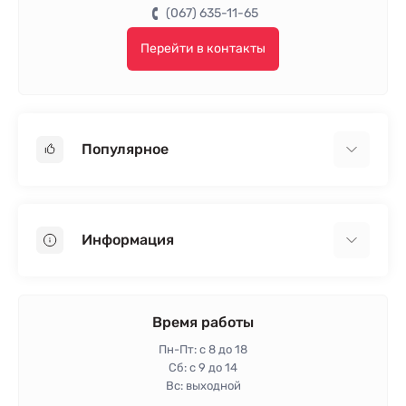
(067) 635-11-65
Перейти в контакты
Популярное
Гипсокартон
OSB
Информация
Пенопласт
Пенополистирол
Доставка
Минеральная вата
Оплата
Время работы
Клей для плитки
Контакты
Пн-Пт: с 8 до 18
Гарантия и возврат
Сб: с 9 до 14
Вс: выходной
Политика конфиденциальности