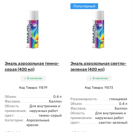
Популярный
Эмаль аэрозольная темно-
Эмаль аэрозольная светло-
серая (400 мл)
зеленая (400 мл)
В наличии
В наличии
Код Товара: 11579
Код Товара: 11573
Объем:
0,4 л
Разновидность:
глянцевая
Фасовка:
Баллон
Объем:
0,4 л
Область
Для внутренних и
Фасовка:
Баллон
применения:
наружных работ
Область
Для внутренних и
Цвет:
темно-серый
применения:
наружных работ
Категория:
Аэрозольные
Цвет:
светло-зеленый
краски