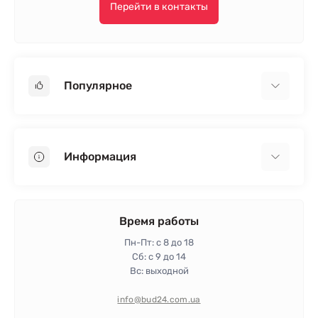
Перейти в контакты
Популярное
Гипсокартон
OSB
Информация
Пенопласт
Пенополистирол
Доставка
Минеральная вата
Оплата
Время работы
Клей для плитки
Контакты
Пн-Пт: с 8 до 18
Гарантия и возврат
Сб: с 9 до 14
Вс: выходной
Политика конфиденциальности
Про магазин
info@bud24.com.ua
Отзывы